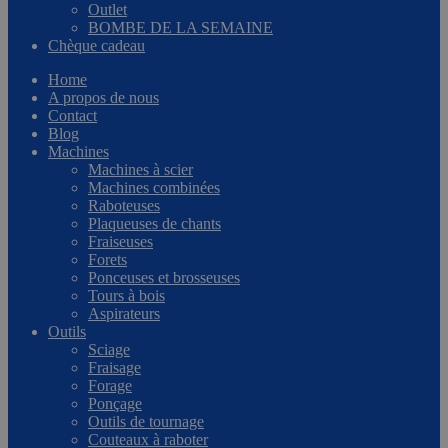
Outlet
BOMBE DE LA SEMAINE
Chèque cadeau
Home
A propos de nous
Contact
Blog
Machines
Machines à scier
Machines combinées
Raboteuses
Plaqueuses de chants
Fraiseuses
Forets
Ponceuses et brosseuses
Tours à bois
Aspirateurs
Outils
Sciage
Fraisage
Forage
Ponçage
Outils de tournage
Couteaux à raboter