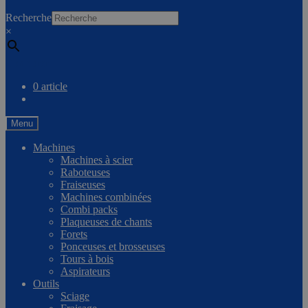
0
Recherche
×
Comparer
0 article
Menu
Machines
Machines à scier
Raboteuses
Fraiseuses
Machines combinées
Combi packs
Plaqueuses de chants
Forets
Ponceuses et brosseuses
Tours à bois
Aspirateurs
Outils
Sciage