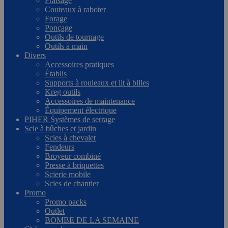
Fraisage
Couteaux à raboter
Forage
Ponçage
Outils de tournage
Outils à main
Divers
Accessoires pratiques
Établis
Supports à rouleaux et lit à billes
Kreg outils
Accessoires de maintenance
Équipement électrique
PIHER Systèmes de serrage
Scie à bûches et jardin
Scies à chevalet
Fendeurs
Broyeur combiné
Presse à briquettes
Scierie mobile
Scies de chantier
Promo
Promo packs
Outlet
BOMBE DE LA SEMAINE