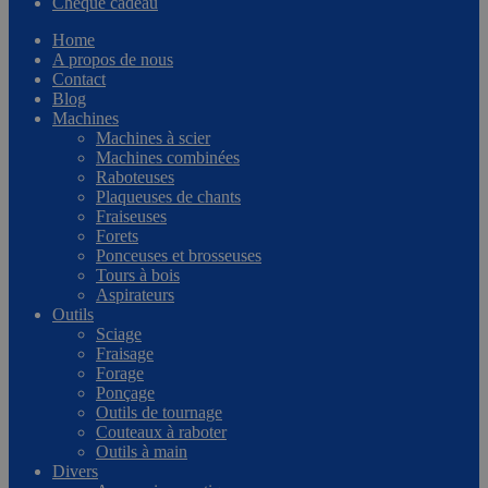
Chèque cadeau
Home
A propos de nous
Contact
Blog
Machines
Machines à scier
Machines combinées
Raboteuses
Plaqueuses de chants
Fraiseuses
Forets
Ponceuses et brosseuses
Tours à bois
Aspirateurs
Outils
Sciage
Fraisage
Forage
Ponçage
Outils de tournage
Couteaux à raboter
Outils à main
Divers