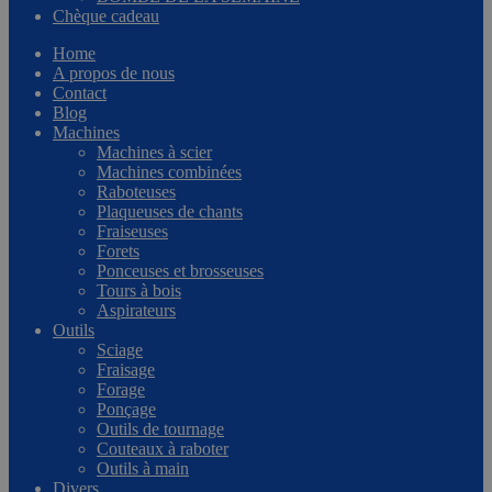
Chèque cadeau
Home
A propos de nous
Contact
Blog
Machines
Machines à scier
Machines combinées
Raboteuses
Plaqueuses de chants
Fraiseuses
Forets
Ponceuses et brosseuses
Tours à bois
Aspirateurs
Outils
Sciage
Fraisage
Forage
Ponçage
Outils de tournage
Couteaux à raboter
Outils à main
Divers