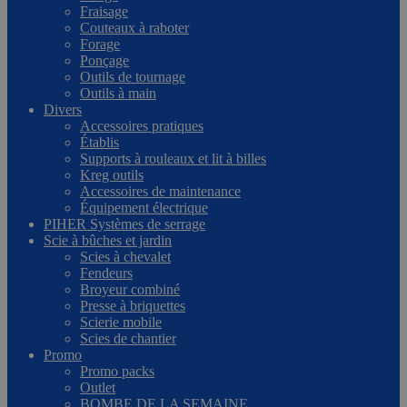
Fraisage
Couteaux à raboter
Forage
Ponçage
Outils de tournage
Outils à main
Divers
Accessoires pratiques
Établis
Supports à rouleaux et lit à billes
Kreg outils
Accessoires de maintenance
Équipement électrique
PIHER Systèmes de serrage
Scie à bûches et jardin
Scies à chevalet
Fendeurs
Broyeur combiné
Presse à briquettes
Scierie mobile
Scies de chantier
Promo
Promo packs
Outlet
BOMBE DE LA SEMAINE