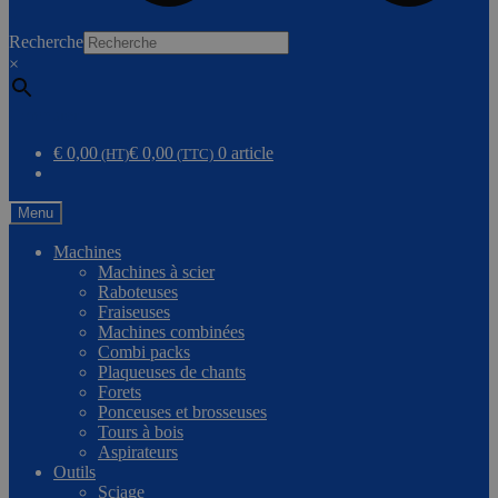
0
Recherche
×
Comparer
€ 0,00
€ 0,00
0 article
(HT)
(TTC)
Menu
Machines
Machines à scier
Raboteuses
Fraiseuses
Machines combinées
Combi packs
Plaqueuses de chants
Forets
Ponceuses et brosseuses
Tours à bois
Aspirateurs
Outils
Sciage