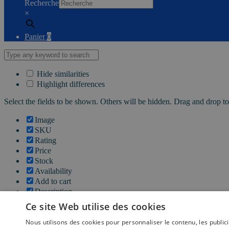
Recherche
×
Panier
0
Hide similarities
Highlight differences
Select the fields to be shown. Others will be hidden. Drag and drop to
Image
SKU
Rating
Price
Stock
Availability
Add to cart
Description
Content
Ce site Web utilise des cookies
Weight
Dimensions
Nous utilisons des cookies pour personnaliser le contenu, les publi