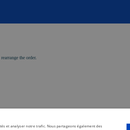
 rearrange the order.
cités et analyser notre trafic. Nous partageons également des