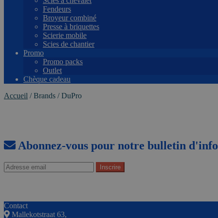
Scies à chevalet
Fendeurs
Broyeur combiné
Presse à briquettes
Scierie mobile
Scies de chantier
Promo
Promo packs
Outlet
Chèque cadeau
Accueil
/
Brands
/
DuPro
Abonnez-vous pour notre bulletin d'inf
Contact
Mallekotstraat 63,