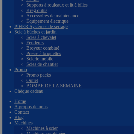
Supports à rouleaux et lit à billes
Kreg outils
Accessoires de maintenance
Équipement électrique
PIHER Systèmes de serrage
Scie à bûches et jardin
Scies à chevalet
Fendeurs
Broyeur combiné
Presse à briquettes
Scierie mobile
Scies de chantier
Promo
Promo packs
Outlet
BOMBE DE LA SEMAINE
Chèque cadeau
Home
A propos de nous
Contact
Blog
Machines
Machines à scier
Machines combinées