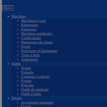
Menu
Machines
Machines à scier
Raboteuses
Fraiseuses
Machines combinées
Combi packs
Plaqueuses de chants
Forets
Ponceuses et brosseuses
Tours à bois
Aspirateurs
Outils
Sciage
Fraisage
Couteaux à raboter
Forage
Ponçage
Outils de tournage
Outils à main
Divers
Accessoires pratiques
Établis