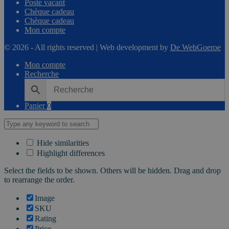
Poste vacant
Chèque cadeau
Chèque cadeau
Mon compte
© 2026 - All rights reserved | Web development by
De WebGoeroe
Mon compte
Recherche
Panier
0
Hide similarities
Highlight differences
Select the fields to be shown. Others will be hidden. Drag and drop
to rearrange the order.
Image
SKU
Rating
Price