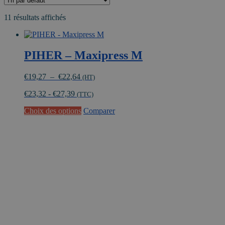
11 résultats affichés
PIHER – Maxipress M
Plage
€
19,27
–
€
22,64
(HT)
de
€
23,32
-
€
27,39
prix :
(TTC)
€19,27
Ce
Choix des options
Comparer
à
produit
€22,64
a
plusieurs
variations.
Les
options
peuvent
être
choisies
sur
la
page