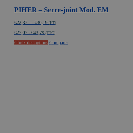
PIHER – Serre-joint Mod. EM
Plage
€
22,37
–
€
36,19
(HT)
de
€
27,07
-
€
43,79
prix :
(TTC)
€22,37
Ce
Choix des options
Comparer
à
produit
€36,19
a
plusieurs
variations.
Les
options
peuvent
être
choisies
sur
la
page
du
produit