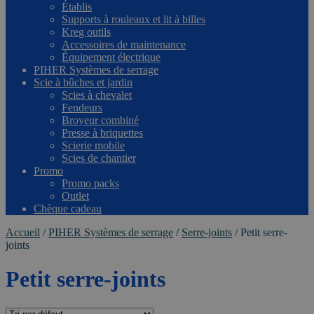
Établis
Supports à rouleaux et lit à billes
Kreg outils
Accessoires de maintenance
Équipement électrique
PIHER Systèmes de serrage
Scie à bûches et jardin
Scies à chevalet
Fendeurs
Broyeur combiné
Presse à briquettes
Scierie mobile
Scies de chantier
Promo
Promo packs
Outlet
Chèque cadeau
Accueil
/
PIHER Systèmes de serrage
/
Serre-joints
/
Petit serre-
joints
Petit serre-joints