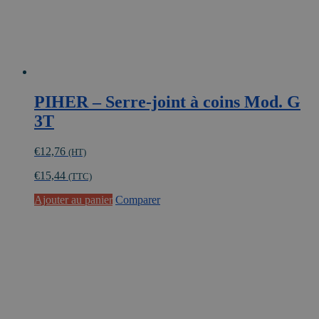
du
produit
PIHER – Serre-joint à coins Mod. G
3T
€
12,76
(HT)
€
15,44
(TTC)
Ajouter au panier
Comparer