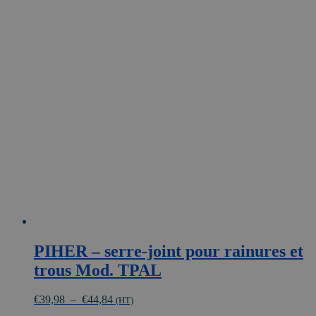
produit
€22,36
a
plusieurs
variations.
Les
options
peuvent
être
choisies
sur
la
page
du
produit
PIHER – serre-joint pour rainures et
trous Mod. TPAL
Plage
€
39,98
–
€
44,84
(HT)
de