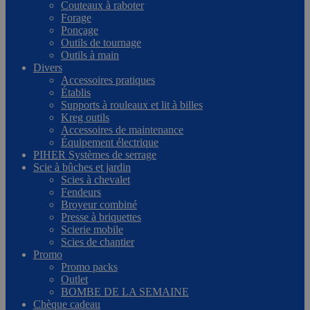
Couteaux à raboter
Forage
Ponçage
Outils de tournage
Outils à main
Divers
Accessoires pratiques
Établis
Supports à rouleaux et lit à billes
Kreg outils
Accessoires de maintenance
Équipement électrique
PIHER Systèmes de serrage
Scie à bûches et jardin
Scies à chevalet
Fendeurs
Broyeur combiné
Presse à briquettes
Scierie mobile
Scies de chantier
Promo
Promo packs
Outlet
BOMBE DE LA SEMAINE
Chèque cadeau