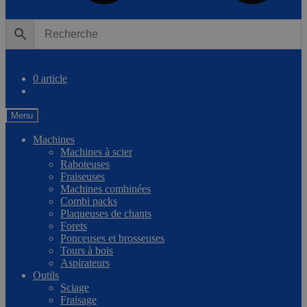
0
Comparer
0 article
Menu
Machines
Machines à scier
Raboteuses
Fraiseuses
Machines combinées
Combi packs
Plaqueuses de chants
Forets
Ponceuses et brosseuses
Tours à bois
Aspirateurs
Outils
Sciage
Fraisage