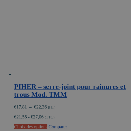
Les
options
peuvent
être
choisies
sur
la
page
du
produit
PIHER – serre-joint pour rainures et
trous Mod. TMM
Plage
€
17,81
–
€
22,36
(HT)
de
€
21,55
-
€
27,06
prix :
(TTC)
€17,81
Ce
Choix des options
Comparer
à