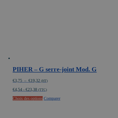
PIHER – G serre-joint Mod. G
Plage
€
3,75
–
€
19,32
(HT)
de
€
4,54
-
€
23,38
prix :
(TTC)
€3,75
Ce
Choix des options
Comparer
à
produit
€19,32
a
plusieurs
variations.