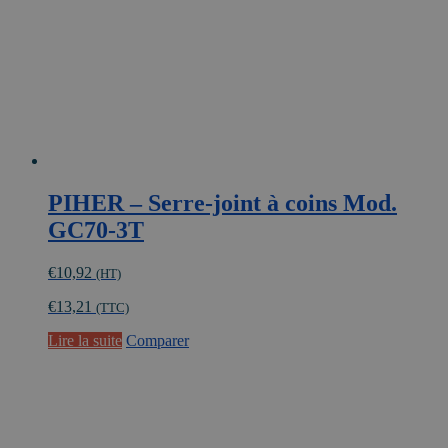
PIHER – Serre-joint à coins Mod.
GC70-3T
€
10,92
(HT)
€
13,21
(TTC)
Lire la suite
Comparer