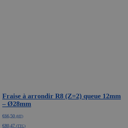
Fraise à arrondir R8 (Z=2) queue 12mm
– Ø28mm
€
66,50
(HT)
€
80,47
(TTC)