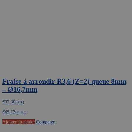
Fraise à arrondir R3,6 (Z=2) queue 8mm
– Ø16,7mm
€
37,30
(HT)
€
45,13
(TTC)
Ajouter au panier
Comparer