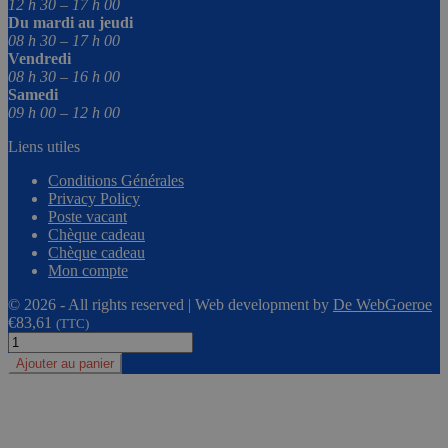
12 h 30 – 17 h 00
Du mardi au jeudi
08 h 30 – 17 h 00
Vendredi
08 h 30 – 16 h 00
Samedi
09 h 00 – 12 h 00
Liens utiles
Conditions Générales
Privacy Policy
Poste vacant
Chèque cadeau
Chèque cadeau
Mon compte
© 2026 - All rights reserved | Web development by
De WebGoeroe
€
83,61
(TTC)
quantité
de
Ajouter au panier
Fraise
à
arrondir
R9,5
(Z=2)