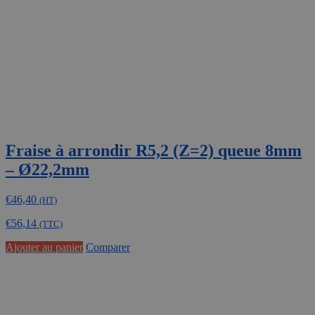
Fraise à arrondir R5,2 (Z=2) queue 8mm
– Ø22,2mm
€
46,40
(HT)
€
56,14
(TTC)
Ajouter au panier
Comparer