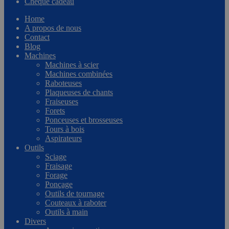
Chèque cadeau
Home
A propos de nous
Contact
Blog
Machines
Machines à scier
Machines combinées
Raboteuses
Plaqueuses de chants
Fraiseuses
Forets
Ponceuses et brosseuses
Tours à bois
Aspirateurs
Outils
Sciage
Fraisage
Forage
Ponçage
Outils de tournage
Couteaux à raboter
Outils à main
Divers