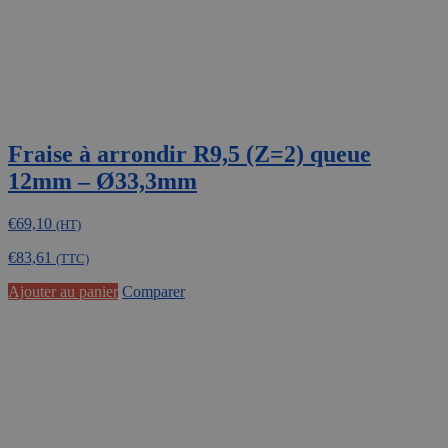
Fraise à arrondir R9,5 (Z=2) queue
12mm – Ø33,3mm
€
69,10
(HT)
€
83,61
(TTC)
Ajouter au panier
Comparer