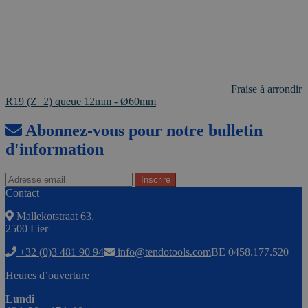
Fraise à arrondir
R19 (Z=2) queue 12mm - Ø60mm
Abonnez-vous pour notre bulletin
d'information
Contact
Mallekotstraat 63,
2500 Lier
+32 (0)3 481 90 94
info@tendotools.com
BE 0458.177.520
Heures d’ouverture
Lundi