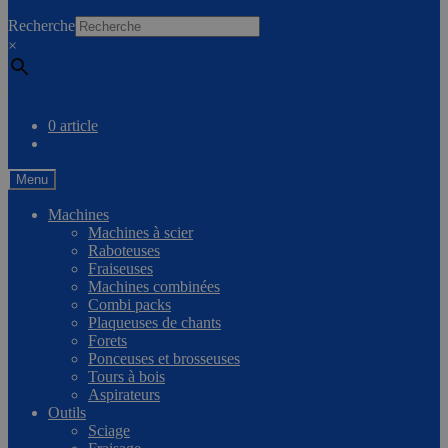
0
Recherche
×
Comparer
0 article
Menu
Machines
Machines à scier
Raboteuses
Fraiseuses
Machines combinées
Combi packs
Plaqueuses de chants
Forets
Ponceuses et brosseuses
Tours à bois
Aspirateurs
Outils
Sciage