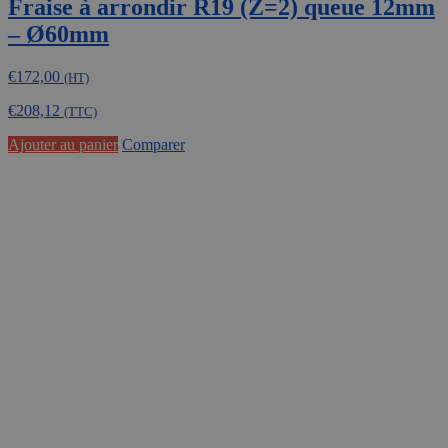
Fraise à arrondir R19 (Z=2) queue 12mm
– Ø60mm
€
172,00
(HT)
€
208,12
(TTC)
Ajouter au panier
Comparer