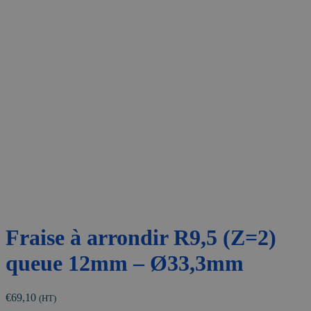
Fraise à arrondir R9,5 (Z=2)
queue 12mm – Ø33,3mm
€
69,10
(HT)