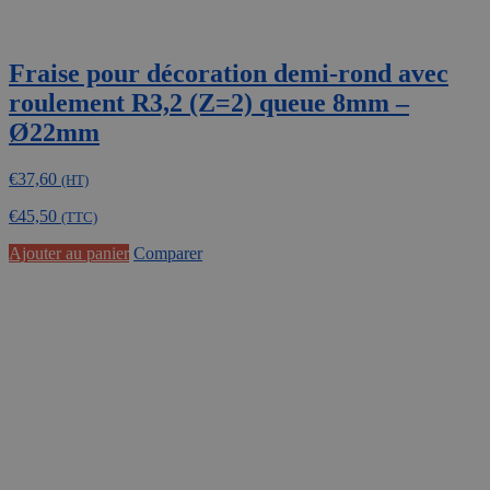
Fraise pour décoration demi-rond avec
roulement R3,2 (Z=2) queue 8mm –
Ø22mm
€
37,60
(HT)
€
45,50
(TTC)
Ajouter au panier
Comparer