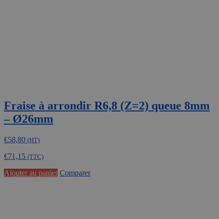
Fraise à arrondir R6,8 (Z=2) queue 8mm
– Ø26mm
€
58,80
(HT)
€
71,15
(TTC)
Ajouter au panier
Comparer