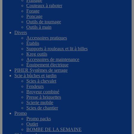
Fraisage
Couteaux à raboter
Forage
Ponçage
Outils de tournage
Outils à main
Divers
Accessoires pratiques
Établis
Supports à rouleaux et lit à billes
Kreg outils
Accessoires de maintenance
Équipement électrique
PIHER Systèmes de serrage
Scie à bûches et jardin
Scies à chevalet
Fendeurs
Broyeur combiné
Presse à briquettes
Scierie mobile
Scies de chantier
Promo
Promo packs
Outlet
BOMBE DE LA SEMAINE