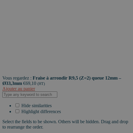
queue
12mm
-
Ø33,3mm
Vous regardez :
Fraise à arrondir R9,5 (Z=2) queue 12mm –
Ø33,3mm
€
69,10
(HT)
Ajouter au panier
Hide similarities
Highlight differences
Select the fields to be shown. Others will be hidden. Drag and drop
to rearrange the order.