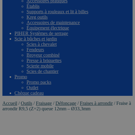
Accessoires pratiques
Établis
Supports à rouleaux et lit à billes
Kreg outils
Accessoires de maintenance
Équipement électrique
PIHER Systèmes de serrage
Scie à bûches et jardin
Scies à chevalet
Fendeurs
Broyeur combiné
Presse à briquettes
Scierie mobile
Scies de chantier
Promo
Promo packs
Outlet
Chèque cadeau
Accueil
/
Outils
/
Fraisage
/
Défonçage
/
Fraises à arrondir
/
Fraise à
arrondir R9,5 (Z=2) queue 12mm – Ø33,3mm