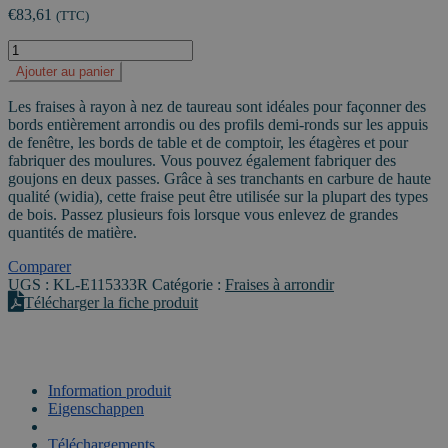
€
83,61
(TTC)
quantité
de
Ajouter au panier
Fraise
à
Les fraises à rayon à nez de taureau sont idéales pour façonner des
arrondir
bords entièrement arrondis ou des profils demi-ronds sur les appuis
R9,5
de fenêtre, les bords de table et de comptoir, les étagères et pour
(Z=2)
fabriquer des moulures. Vous pouvez également fabriquer des
queue
goujons en deux passes. Grâce à ses tranchants en carbure de haute
12mm
qualité (widia), cette fraise peut être utilisée sur la plupart des types
-
de bois. Passez plusieurs fois lorsque vous enlevez de grandes
Ø33,3mm
quantités de matière.
Comparer
UGS :
KL-E115333R
Catégorie :
Fraises à arrondir
Télécharger la fiche produit
Information produit
Eigenschappen
VIDEO
Téléchargements