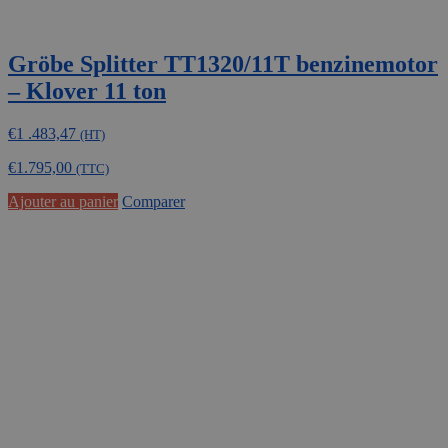
Gröbe Splitter TT1320/11T benzinemotor
– Klover 11 ton
€
1 .483,47
(HT)
€
1.795,00
(TTC)
Ajouter au panier
Comparer