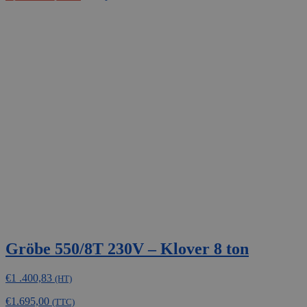
Gröbe 550/8T 230V – Klover 8 ton
€
1 .400,83
(HT)
€
1.695,00
(TTC)