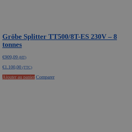
Gröbe Splitter TT500/8T-ES 230V – 8
tonnes
€
909,09
(HT)
€
1.100,00
(TTC)
Ajouter au panier
Comparer