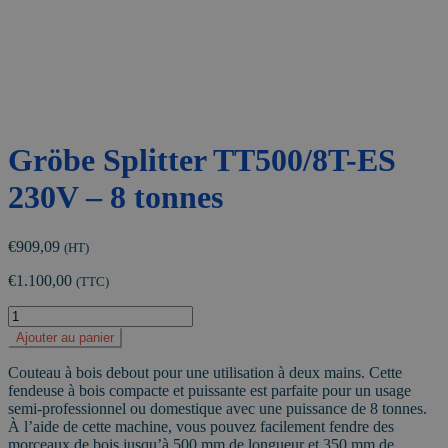
Gröbe Splitter TT500/8T-ES
230V – 8 tonnes
€
909,09
(HT)
€
1.100,00
(TTC)
quantité
de
Ajouter au panier
Gröbe
Splitter
Couteau à bois debout pour une utilisation à deux mains. Cette
TT500/8T-
fendeuse à bois compacte et puissante est parfaite pour un usage
ES
semi-professionnel ou domestique avec une puissance de 8 tonnes.
230V
À l’aide de cette machine, vous pouvez facilement fendre des
-
morceaux de bois jusqu’à 500 mm de longueur et 350 mm de