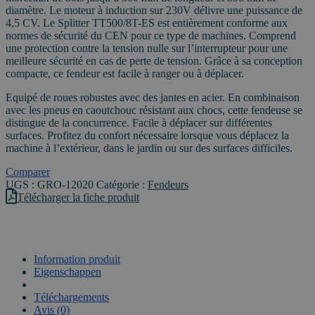
8
diamètre. Le moteur à induction sur 230V délivre une puissance de
tonnes
4,5 CV. Le Splitter TT500/8T-ES est entièrement conforme aux
normes de sécurité du CEN pour ce type de machines. Comprend
une protection contre la tension nulle sur l’interrupteur pour une
meilleure sécurité en cas de perte de tension. Grâce à sa conception
compacte, ce fendeur est facile à ranger ou à déplacer.
Equipé de roues robustes avec des jantes en acier. En combinaison
avec les pneus en caoutchouc résistant aux chocs, cette fendeuse se
distingue de la concurrence. Facile à déplacer sur différentes
surfaces. Profitez du confort nécessaire lorsque vous déplacez la
machine à l’extérieur, dans le jardin ou sur des surfaces difficiles.
Comparer
UGS :
GRO-12020
Catégorie :
Fendeurs
Télécharger la fiche produit
Information produit
Eigenschappen
VIDEO
Téléchargements
Avis (0)