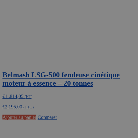
Belmash LSG-500 fendeuse cinétique
moteur à essence – 20 tonnes
€
1 .814,05
(HT)
€
2.195,00
(TTC)
Ajouter au panier
Comparer