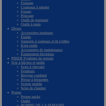
Fraisage
Couteaux à raboter
Forage
Ponçage
Outils de tournage
Outils à main
Divers
Accessoires pratiques
Établis
Supports à rouleaux et lit à billes
Kreg outils
Accessoires de maintenance
Équipement électrique
PIHER Systèmes de serrage
Scie à bûches et jardin
Scies à chevalet
Fendeurs
Broyeur combiné
Presse à briquettes
Scierie mobile
Scies de chantier
Promo
Promo packs
Outlet
BOMBE DE LA SEMAINE