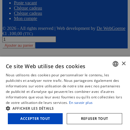
Poste vacant
Chèque cadeau
Chèque cadeau
Mon compte
© 2026 - All rights reserved | Web development by
De WebGoeroe
€
1 .100,00
(TTC)
quantité
de
Ajouter au panier
Gröbe
Splitter
TT500/8T-
×
ES
Ce site Web utilise des cookies
230V
Nous utilisons des cookies pour personnaliser le contenu, les
-
DUTCH
8
publicités et analyser notre trafic. Nous partageons également des
tonnes
informations sur votre utilisation de notre site avec nos partenaires
FRENCH
de publicité et d'analyse qui peuvent les combiner avec d'autres
informations que vous leur avez fournies ou qu'ils ont collectées lors
ENGLISH
de votre utilisation de leurs services.
En savoir plus
AFFICHER LES DÉTAILS
ACCEPTER TOUT
REFUSER TOUT