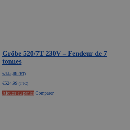
Gröbe 520/7T 230V – Fendeur de 7
tonnes
€
433,88
(HT)
€
524,99
(TTC)
Ajouter au panier
Comparer