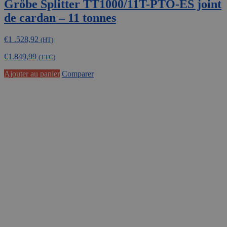
Gröbe Splitter TT1000/11T-PTO-ES joint
de cardan – 11 tonnes
€
1 .528,92
(HT)
€
1.849,99
(TTC)
Ajouter au panier
Comparer