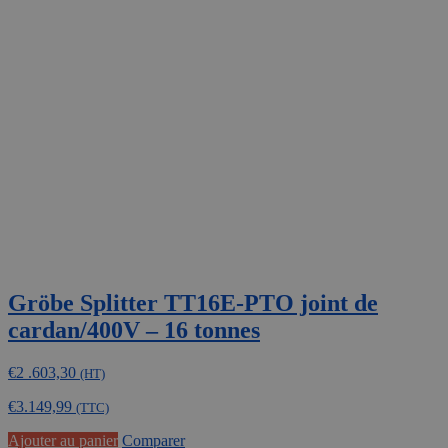
Gröbe Splitter TT16E-PTO joint de
cardan/400V – 16 tonnes
€
2 .603,30
(HT)
€
3.149,99
(TTC)
Ajouter au panier
Comparer