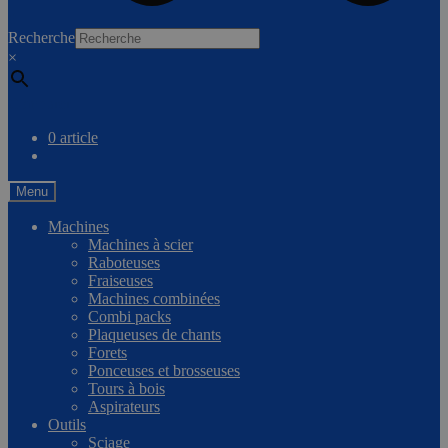
0
Recherche
×
Comparer
0 article
Menu
Machines
Machines à scier
Raboteuses
Fraiseuses
Machines combinées
Combi packs
Plaqueuses de chants
Forets
Ponceuses et brosseuses
Tours à bois
Aspirateurs
Outils
Sciage