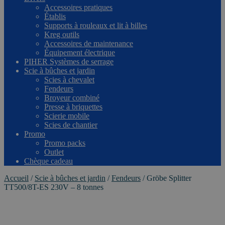
Accessoires pratiques
Établis
Supports à rouleaux et lit à billes
Kreg outils
Accessoires de maintenance
Équipement électrique
PIHER Systèmes de serrage
Scie à bûches et jardin
Scies à chevalet
Fendeurs
Broyeur combiné
Presse à briquettes
Scierie mobile
Scies de chantier
Promo
Promo packs
Outlet
Chèque cadeau
Accueil
/
Scie à bûches et jardin
/
Fendeurs
/
Gröbe Splitter
TT500/8T-ES 230V – 8 tonnes