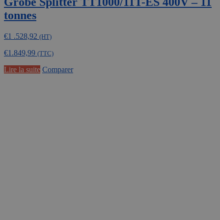
Gröbe Splitter TT1000/11T-ES 400V – 11
tonnes
€
1 .528,92
(HT)
€
1.849,99
(TTC)
Lire la suite
Comparer