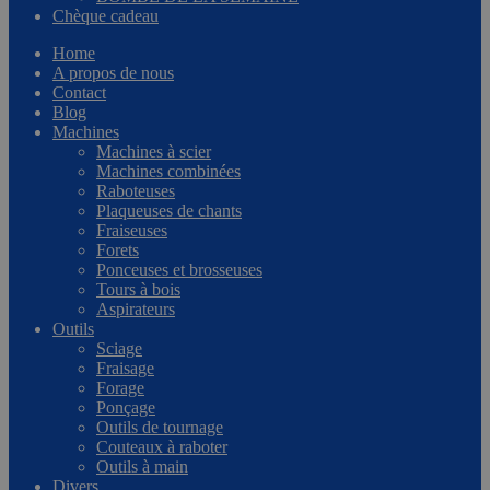
Chèque cadeau
Home
A propos de nous
Contact
Blog
Machines
Machines à scier
Machines combinées
Raboteuses
Plaqueuses de chants
Fraiseuses
Forets
Ponceuses et brosseuses
Tours à bois
Aspirateurs
Outils
Sciage
Fraisage
Forage
Ponçage
Outils de tournage
Couteaux à raboter
Outils à main
Divers