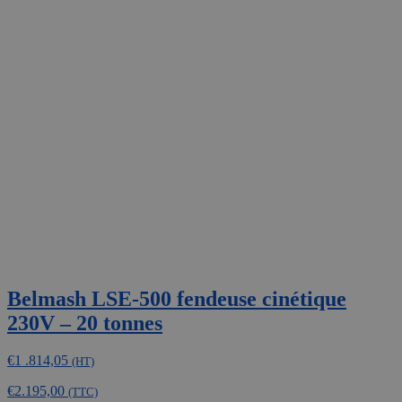
Belmash LSE-500 fendeuse cinétique
230V – 20 tonnes
€
1 .814,05
(HT)
€
2.195,00
(TTC)