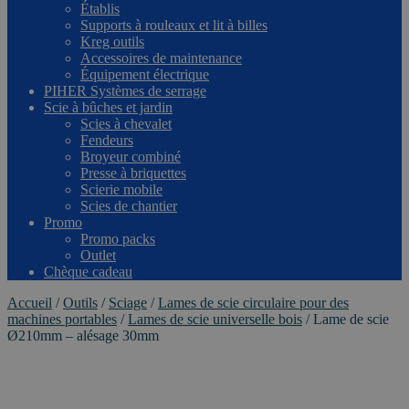
Établis
Supports à rouleaux et lit à billes
Kreg outils
Accessoires de maintenance
Équipement électrique
PIHER Systèmes de serrage
Scie à bûches et jardin
Scies à chevalet
Fendeurs
Broyeur combiné
Presse à briquettes
Scierie mobile
Scies de chantier
Promo
Promo packs
Outlet
Chèque cadeau
Accueil
/
Outils
/
Sciage
/
Lames de scie circulaire pour des
machines portables
/
Lames de scie universelle bois
/
Lame de scie
Ø210mm – alésage 30mm