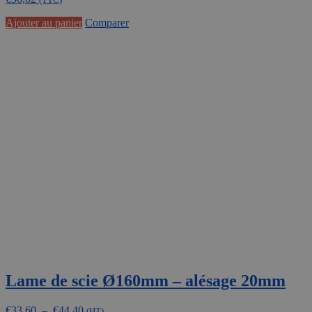
Ajouter au panier
Comparer
Lame de scie Ø160mm – alésage 20mm
Plage
€
33,60
–
€
44,40
(HT)