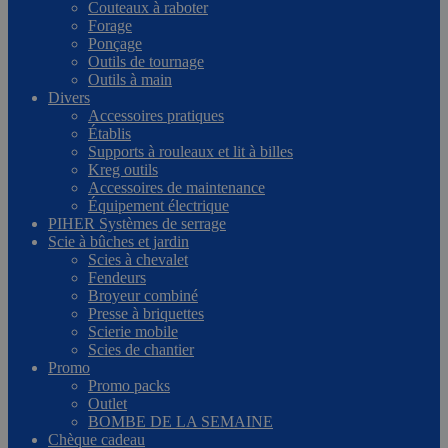
Couteaux à raboter
Forage
Ponçage
Outils de tournage
Outils à main
Divers
Accessoires pratiques
Établis
Supports à rouleaux et lit à billes
Kreg outils
Accessoires de maintenance
Équipement électrique
PIHER Systèmes de serrage
Scie à bûches et jardin
Scies à chevalet
Fendeurs
Broyeur combiné
Presse à briquettes
Scierie mobile
Scies de chantier
Promo
Promo packs
Outlet
BOMBE DE LA SEMAINE
Chèque cadeau