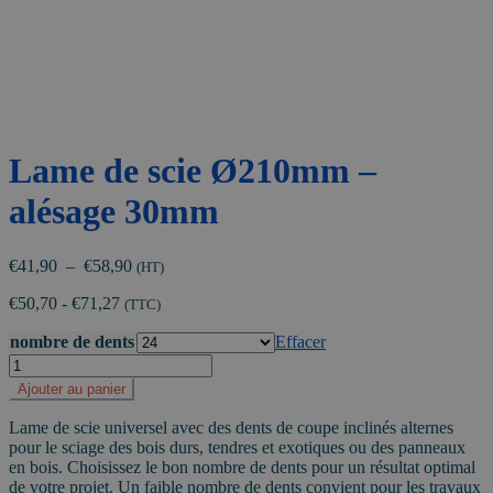
Lame de scie Ø210mm –
alésage 30mm
Plage
€
41,90
–
€
58,90
(HT)
de
€
50,70
-
€
71,27
prix :
(TTC)
€41,90
nombre de dents
Effacer
à
quantité
€58,90
de
Ajouter au panier
Lame
de
Lame de scie universel avec des dents de coupe inclinés alternes
scie
pour le sciage des bois durs, tendres et exotiques ou des panneaux
Ø210mm
en bois. Choisissez le bon nombre de dents pour un résultat optimal
-
de votre projet. Un faible nombre de dents convient pour les travaux