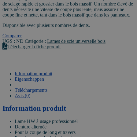
alésage
de sciage rapide et grossier dans le bois massif. Un nombre élevé de
30mm
dents nécessite une vitesse de coupe plus lente, mais assure une
coupe fine et nette, tant dans le bois massif que dans les panneaux.
Disponsible avec plusieurs nombres de dents.
Comparer
UGS :
ND
Catégorie :
Lames de scie universelle bois
Télécharger la fiche produit
Information produit
Eigenschappen
VIDEO
Téléchargements
Avis (0)
Information produit
Lame HW à usage professionnel
Denture alternée
Pour la coupe de long et travers