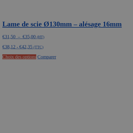
Lame de scie Ø130mm – alésage 16mm
Plage
€
31,50
–
€
35,00
(HT)
de
€
38,12
-
€
42,35
prix :
(TTC)
€31,50
Ce
Choix des options
Comparer
à
produit
€35,00
a
plusieurs
variations.
Les
options
peuvent
être
choisies
sur
la
page
du
produit