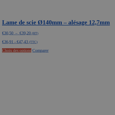
Lame de scie Ø140mm – alésage 12,7mm
Plage
€
30,50
–
€
39,20
(HT)
de
€
36,91
-
€
47,43
prix :
(TTC)
€30,50
Ce
Choix des options
Comparer
à
produit
€39,20
a
plusieurs
variations.
Les
options
peuvent
être
choisies
sur
la
page
du
produit