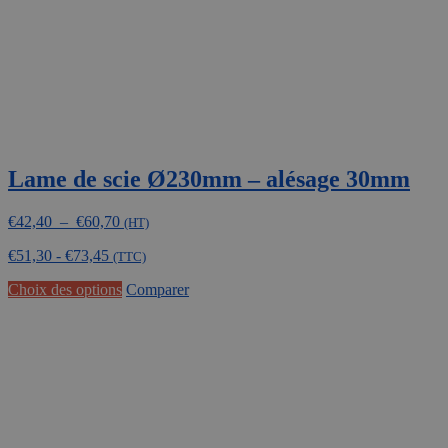
la
page
du
produit
Lame de scie Ø230mm – alésage 30mm
Plage
€
42,40
–
€
60,70
(HT)
de
€
51,30
-
€
73,45
prix :
(TTC)
€42,40
Ce
Choix des options
Comparer
à
produit
€60,70
a
plusieurs
variations.
Les
options
peuvent
être