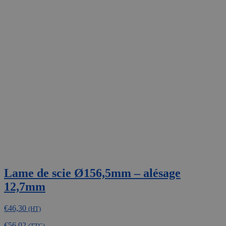
a
plusieurs
variations.
Les
options
peuvent
être
choisies
sur
la
page
du
produit
Lame de scie Ø156,5mm – alésage
12,7mm
€
46,30
(HT)
€
56,02
(TTC)