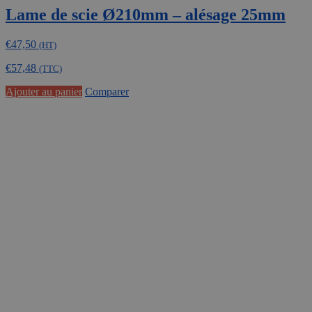
Lame de scie Ø210mm – alésage 25mm
€
47,50
(HT)
€
57,48
(TTC)
Ajouter au panier
Comparer