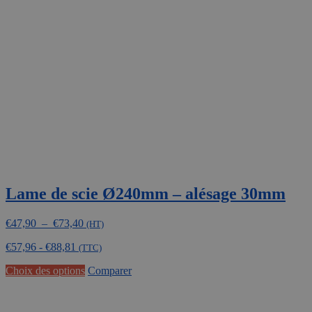
options
peuvent
être
choisies
sur
la
page
du
produit
Lame de scie Ø240mm – alésage 30mm
Plage
€
47,90
–
€
73,40
(HT)
de
€
57,96
-
€
88,81
prix :
(TTC)
€47,90
Ce
Choix des options
Comparer
à
produit
€73,40
a
plusieurs