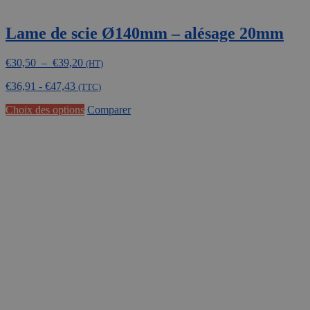
Lame de scie Ø140mm – alésage 20mm
Plage
€
30,50
–
€
39,20
(HT)
de
€
36,91
-
€
47,43
prix :
(TTC)
€30,50
Ce
Choix des options
Comparer
à
produit
€39,20
a
plusieurs
variations.
Les
options
peuvent
être
choisies
sur
la
page
du
produit