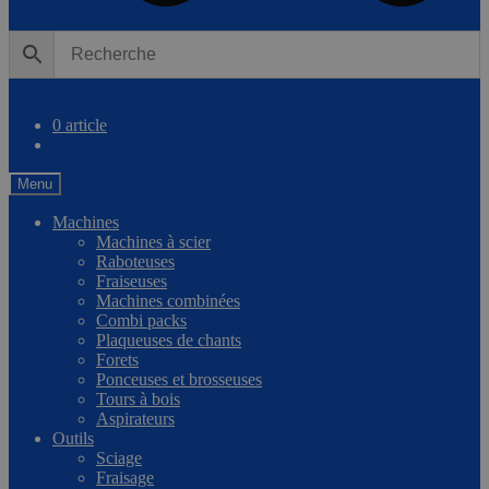
0
Comparer
0 article
Menu
Machines
Machines à scier
Raboteuses
Fraiseuses
Machines combinées
Combi packs
Plaqueuses de chants
Forets
Ponceuses et brosseuses
Tours à bois
Aspirateurs
Outils
Sciage
Fraisage