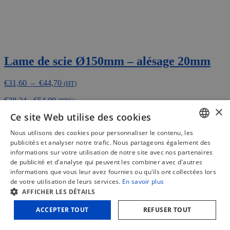
Lame de scie Ø150mm – alésage 20mm
Plage
€
31,60
–
€
44,70
(HT)
de
€
38,24
-
€
54,09
prix :
(TTC)
×
€31,60
Ce site Web utilise des cookies
Ce
Choix des options
Comparer
à
produit
€44,70
Nous utilisons des cookies pour personnaliser le contenu, les
a
DUTCH
publicités et analyser notre trafic. Nous partageons également des
plusieurs
informations sur votre utilisation de notre site avec nos partenaires
variations.
FRENCH
de publicité et d'analyse qui peuvent les combiner avec d'autres
Les
informations que vous leur avez fournies ou qu'ils ont collectées lors
options
ENGLISH
de votre utilisation de leurs services.
En savoir plus
peuvent
être
AFFICHER LES DÉTAILS
choisies
ACCEPTER TOUT
REFUSER TOUT
sur
la
page