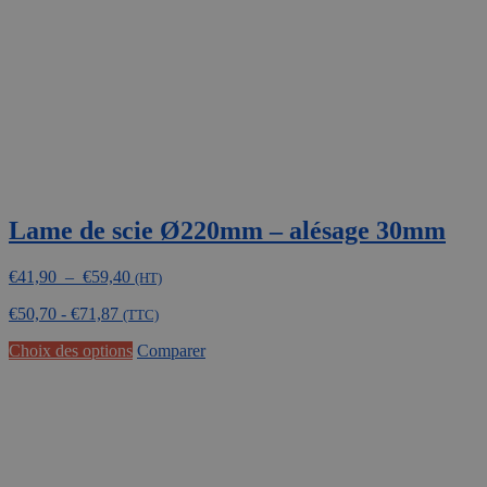
choisies
sur
la
page
du
produit
Lame de scie Ø220mm – alésage 30mm
Plage
€
41,90
–
€
59,40
(HT)
de
€
50,70
-
€
71,87
prix :
(TTC)
€41,90
Ce
Choix des options
Comparer
à
produit
€59,40
a
plusieurs
variations.
Les
options
peuvent