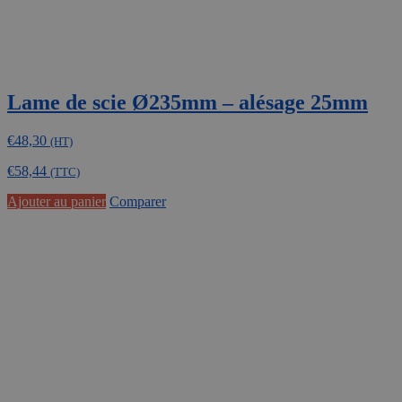
Lame de scie Ø235mm – alésage 25mm
€
48,30
(HT)
€
58,44
(TTC)
Ajouter au panier
Comparer