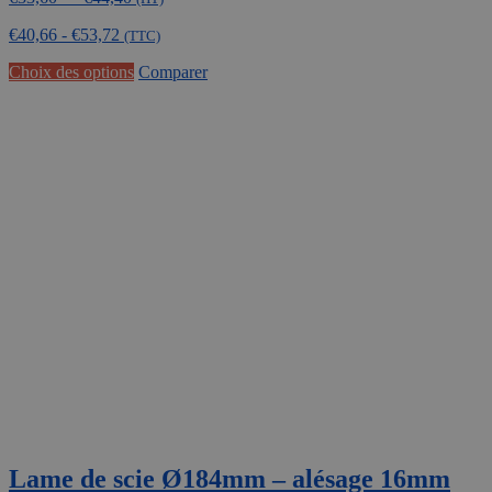
de
€
40,66
-
€
53,72
prix :
(TTC)
€33,60
Ce
Choix des options
Comparer
à
produit
€44,40
a
plusieurs
variations.
Les
options
peuvent
être
choisies
sur
la
page
du
produit
Lame de scie Ø184mm – alésage 16mm