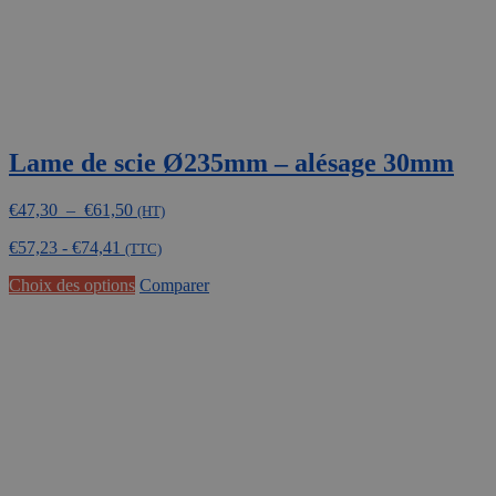
Lame de scie Ø235mm – alésage 30mm
Plage
€
47,30
–
€
61,50
(HT)
de
€
57,23
-
€
74,41
prix :
(TTC)
€47,30
Ce
Choix des options
Comparer
à
produit
€61,50
a
plusieurs
variations.
Les
options
peuvent
être
choisies
sur