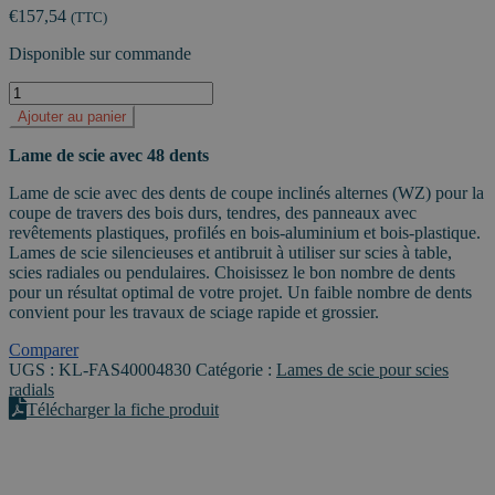
€
157,54
(TTC)
Disponible sur commande
quantité
de
Ajouter au panier
Lame
de
Lame de scie avec 48 dents
scie
pour
Lame de scie avec des dents de coupe inclinés alternes (WZ) pour la
scies
coupe de travers des bois durs, tendres, des panneaux avec
radiales
revêtements plastiques, profilés en bois-aluminium et bois-plastique.
Ø400mm
Lames de scie silencieuses et antibruit à utiliser sur scies à table,
–
scies radiales ou pendulaires. Choisissez le bon nombre de dents
alésage
pour un résultat optimal de votre projet. Un faible nombre de dents
30mm
convient pour les travaux de sciage rapide et grossier.
Comparer
UGS :
KL-FAS40004830
Catégorie :
Lames de scie pour scies
radials
Télécharger la fiche produit