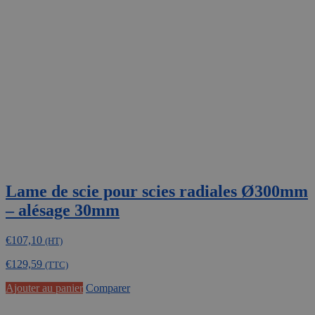
Lame de scie pour scies radiales Ø300mm
– alésage 30mm
€
107,10
(HT)
€
129,59
(TTC)
Ajouter au panier
Comparer