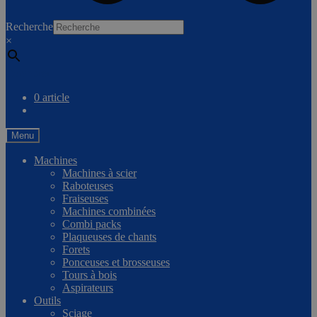
0
Recherche
×
Comparer
0 article
Menu
Machines
Machines à scier
Raboteuses
Fraiseuses
Machines combinées
Combi packs
Plaqueuses de chants
Forets
Ponceuses et brosseuses
Tours à bois
Aspirateurs
Outils
Sciage