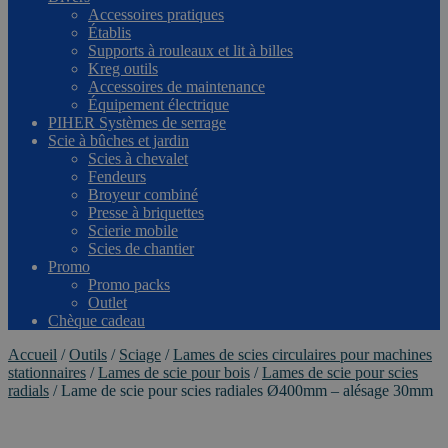
Accessoires pratiques
Établis
Supports à rouleaux et lit à billes
Kreg outils
Accessoires de maintenance
Équipement électrique
PIHER Systèmes de serrage
Scie à bûches et jardin
Scies à chevalet
Fendeurs
Broyeur combiné
Presse à briquettes
Scierie mobile
Scies de chantier
Promo
Promo packs
Outlet
Chèque cadeau
Accueil
/
Outils
/
Sciage
/
Lames de scies circulaires pour machines
stationnaires
/
Lames de scie pour bois
/
Lames de scie pour scies
radials
/
Lame de scie pour scies radiales Ø400mm – alésage 30mm