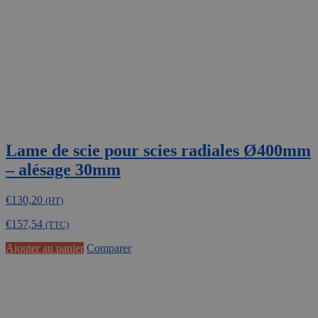
Lame de scie pour scies radiales Ø400mm
– alésage 30mm
€
130,20
(HT)
€
157,54
(TTC)
Ajouter au panier
Comparer