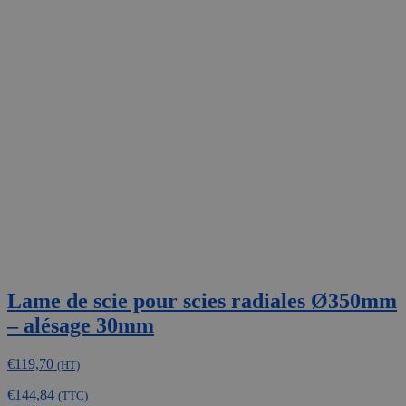
Lame de scie pour scies radiales Ø350mm
– alésage 30mm
€
119,70
(HT)
€
144,84
(TTC)