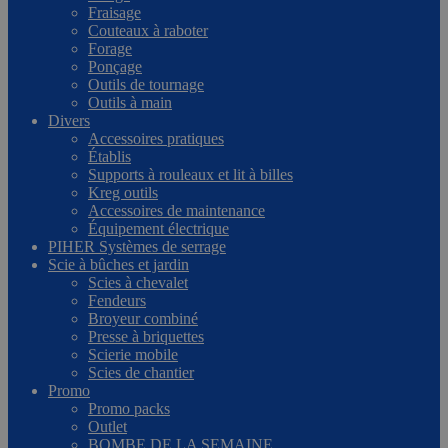
Fraisage
Couteaux à raboter
Forage
Ponçage
Outils de tournage
Outils à main
Divers
Accessoires pratiques
Établis
Supports à rouleaux et lit à billes
Kreg outils
Accessoires de maintenance
Équipement électrique
PIHER Systèmes de serrage
Scie à bûches et jardin
Scies à chevalet
Fendeurs
Broyeur combiné
Presse à briquettes
Scierie mobile
Scies de chantier
Promo
Promo packs
Outlet
BOMBE DE LA SEMAINE