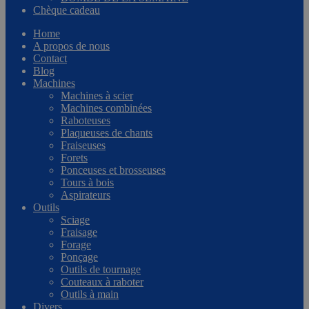
Chèque cadeau
Home
A propos de nous
Contact
Blog
Machines
Machines à scier
Machines combinées
Raboteuses
Plaqueuses de chants
Fraiseuses
Forets
Ponceuses et brosseuses
Tours à bois
Aspirateurs
Outils
Sciage
Fraisage
Forage
Ponçage
Outils de tournage
Couteaux à raboter
Outils à main
Divers