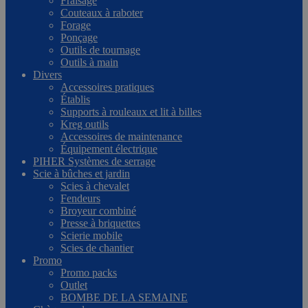
Fraisage
Couteaux à raboter
Forage
Ponçage
Outils de tournage
Outils à main
Divers
Accessoires pratiques
Établis
Supports à rouleaux et lit à billes
Kreg outils
Accessoires de maintenance
Équipement électrique
PIHER Systèmes de serrage
Scie à bûches et jardin
Scies à chevalet
Fendeurs
Broyeur combiné
Presse à briquettes
Scierie mobile
Scies de chantier
Promo
Promo packs
Outlet
BOMBE DE LA SEMAINE