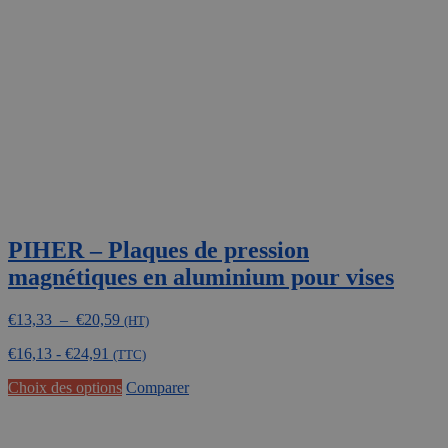
PIHER – Plaques de pression
magnétiques en aluminium pour vises
Plage
€
13,33
–
€
20,59
(HT)
de
€
16,13
-
€
24,91
prix :
(TTC)
€13,33
Ce
Choix des options
Comparer
à
produit
€20,59
a
plusieurs