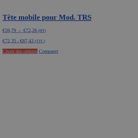
Tête mobile pour Mod. TRS
Plage
€
59,79
–
€
72,26
(HT)
de
€
72,35
-
€
87,43
prix :
(TTC)
€59,79
Ce
Choix des options
Comparer
à
produit
€72,26
a
plusieurs
variations.
Les
options
peuvent
être
choisies
sur
la
page
du
produit