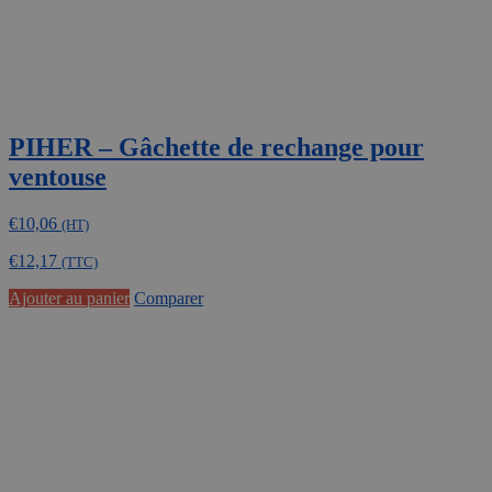
PIHER – Gâchette de rechange pour
ventouse
€
10,06
(HT)
€
12,17
(TTC)
Ajouter au panier
Comparer