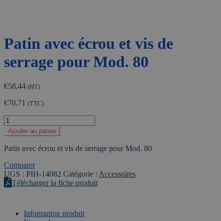
Patin avec écrou et vis de
serrage pour Mod. 80
€
58,44
(HT)
€
70,71
(TTC)
quantité
de
Ajouter au panier
Patin
avec
Patin avec écrou et vis de serrage pour Mod. 80
écrou
et
Comparer
vis
UGS :
PIH-14082
Catégorie :
Accessoires
de
Télécharger la fiche produit
serrage
pour
Mod.
Information produit
80