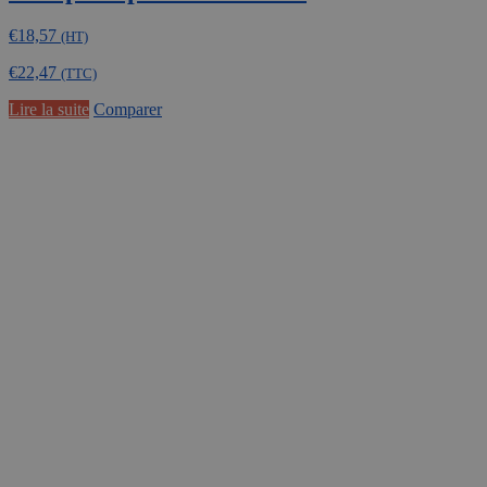
€
18,57
(HT)
€
22,47
(TTC)
Lire la suite
Comparer