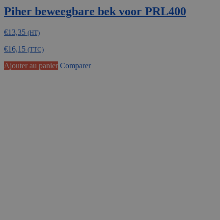
Piher beweegbare bek voor PRL400
€
13,35
(HT)
€
16,15
(TTC)
Ajouter au panier
Comparer