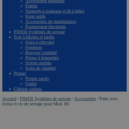
Accessoires pratiques
Établis
Supports à rouleaux et lit à billes
Kreg outils
Accessoires de maintenance
Équipement électrique
PIHER Systèmes de serrage
Scie à bûches et jardin
Scies à chevalet
Fendeurs
Broyeur combiné
Presse à briquettes
Scierie mobile
Scies de chantier
Promo
Promo packs
Outlet
Chèque cadeau
Accueil
/
PIHER Systèmes de serrage
/
Accessoires
/
Patin avec
écrou et vis de serrage pour Mod. 80