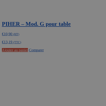
PIHER – Mod. G pour table
€
10,90
(HT)
€
13,19
(TTC)
Ajouter au panier
Comparer