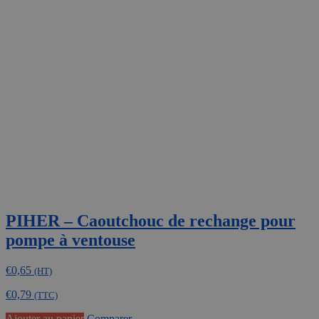
variations.
Les
options
peuvent
être
choisies
sur
la
page
du
produit
PIHER – Caoutchouc de rechange pour
pompe à ventouse
€
0,65
(HT)
€
0,79
(TTC)
Ajouter au panier
Comparer