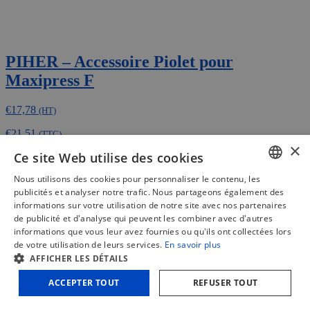
PIHER – Accessoire Piolet pour
Maxipress F
€
17,78
(HT)
€
21,51
(TTC)
×
Ce site Web utilise des cookies
Ajouter au panier
Comparer
Nous utilisons des cookies pour personnaliser le contenu, les
DUTCH
publicités et analyser notre trafic. Nous partageons également des
informations sur votre utilisation de notre site avec nos partenaires
FRENCH
de publicité et d'analyse qui peuvent les combiner avec d'autres
informations que vous leur avez fournies ou qu'ils ont collectées lors
ENGLISH
de votre utilisation de leurs services.
En savoir plus
AFFICHER LES DÉTAILS
ACCEPTER TOUT
REFUSER TOUT