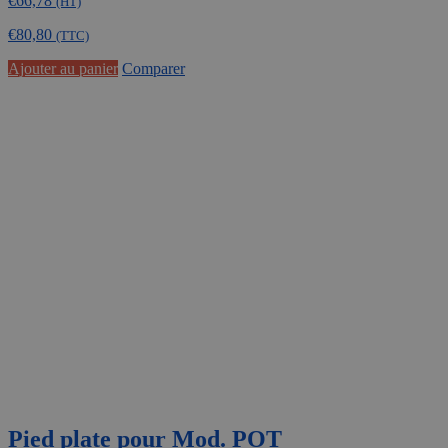
€
66,78
(HT)
€
80,80
(TTC)
Ajouter au panier
Comparer
Pied plate pour Mod. POT