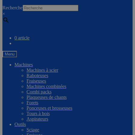
0
Recherche
×
Comparer
0 article
Menu
Machines
Machines à scier
Raboteuses
Fraiseuses
Machines combinées
Combi packs
Plaqueuses de chants
Forets
Ponceuses et brosseuses
Tours à bois
Aspirateurs
Outils
Sciage