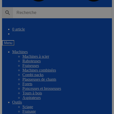
0
Comparer
0 article
Menu
Machines
Machines à scier
Raboteuses
Fraiseuses
Machines combinées
Combi packs
Plaqueuses de chants
Forets
Ponceuses et brosseuses
Tours à bois
Aspirateurs
Outils
Sciage
Fraisage