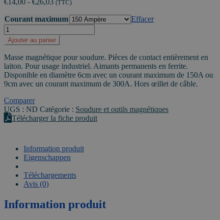
€
14,00
-
€
26,03
prix :
(TTC)
€11,57
Courant maximum
Effacer
à
quantité
€21,51
de
Ajouter au panier
PIHER
-
Masse magnétique pour soudure. Pièces de contact entièrement en
Masse
laiton. Pour usage industriel. Aimants permanents en ferrite.
magnétique
Disponible en diamètre 6cm avec un courant maximum de 150A ou
pour
9cm avec un courant maximum de 300A. Hors œillet de câble.
soudure
Comparer
UGS :
ND
Catégorie :
Soudure et outils magnétiques
Télécharger la fiche produit
Information produit
Eigenschappen
VIDEO
Téléchargements
Avis (0)
Information produit