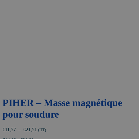
PIHER – Masse magnétique
pour soudure
Plage
€
11,57
–
€
21,51
(HT)
de