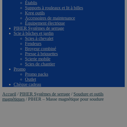
Établis
Supports à rouleaux et lit à billes
Kreg outils
Accessoires de maintenance
Équipement électrique
PIHER Systèmes de serrage
Scie à bûches et jardin
Scies à chevalet
Fendeurs
Broyeur combiné
Presse à briquettes
Scierie mobile
Scies de chantier
Promo
Promo packs
Outlet
Chèque cadeau
Accueil
/
PIHER Systèmes de serrage
/
Soudure et outils
magnétiques
/
PIHER – Masse magnétique pour soudure