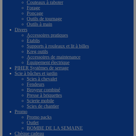
Couteaux à raboter
Forage
Ponçage
Outils de tournage
Outils à main
Divers
Accessoires pratiques
Établis
Supports à rouleaux et lit à billes
Kreg outils
Accessoires de maintenance
Équipement électrique
PIHER Systèmes de serrage
Scie à bûches et jardin
Scies à chevalet
Fendeurs
Broyeur combiné
Presse à briquettes
Scierie mobile
Scies de chantier
Promo
Promo packs
Outlet
BOMBE DE LA SEMAINE
Chèque cadeau