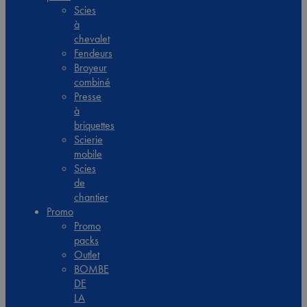
Scies
à
chevalet
Fendeurs
Broyeur
combiné
Presse
à
briquettes
Scierie
mobile
Scies
de
chantier
Promo
Promo
packs
Outlet
BOMBE
DE
LA