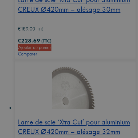
page
CREUX Ø420mm – alésage 30mm
du
produit
€
189,00
(HT)
€
228,69
(TTC)
Ajouter au panier
Comparer
Lame de scie ‘Xtra Cut’ pour aluminium
CREUX Ø420mm – alésage 32mm