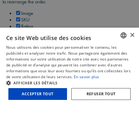
to rearrange the order.
Image
SKU
Rating
Price
×
Ce site Web utilise des cookies
Stock
Availability
Nous utilisons des cookies pour personnaliser le contenu, les
Add to cart
DUTCH
publicités et analyser notre trafic. Nous partageons également des
Description
informations sur votre utilisation de notre site avec nos partenaires
FRENCH
Content
de publicité et d'analyse qui peuvent les combiner avec d'autres
informations que vous leur avez fournies ou qu'ils ont collectées lors
Weight
ENGLISH
de votre utilisation de leurs services.
En savoir plus
Dimensions
AFFICHER LES DÉTAILS
Additional information
ACCEPTER TOUT
REFUSER TOUT
Click outside to hide the comparison bar
Comparer
Home
A propos de nous
Contact
Blog