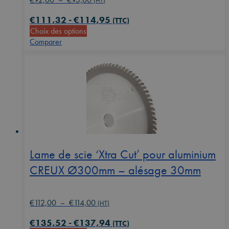
(HT)
de
€
111,32
-
€
114,95
prix :
(TTC)
Ce
Choix des options
€92,00
produit
Comparer
à
a
€95,00
plusieurs
variations.
Les
options
peuvent
être
choisies
sur
la
Lame de scie ‘Xtra Cut’ pour aluminium
page
CREUX Ø300mm – alésage 30mm
du
produit
Plage
€
112,00
–
€
114,00
(HT)
de
€
135,52
-
€
137,94
prix :
(TTC)