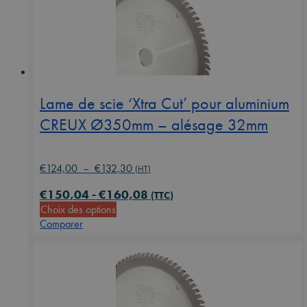
Les
options
peuvent
être
choisies
sur
la
Lame de scie ‘Xtra Cut’ pour aluminium
page
CREUX Ø350mm – alésage 32mm
du
produit
Plage
€
124,00
–
€
132,30
(HT)
de
€
150,04
-
€
160,08
prix :
(TTC)
Ce
Choix des options
€124,00
produit
Comparer
à
a
€132,30
plusieurs
variations.
Les
options