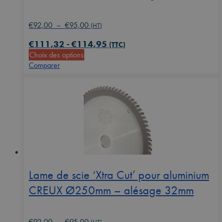
Plage
€
92,00
–
€
95,00
(HT)
de
€
111,32
-
€
114,95
prix :
(TTC)
Ce
Choix des options
€92,00
produit
Comparer
à
a
€95,00
plusieurs
variations.
Les
options
peuvent
être
choisies
sur
la
Lame de scie ‘Xtra Cut’ pour aluminium
page
CREUX Ø250mm – alésage 32mm
du
produit
Plage
€
92,00
–
€
95,00