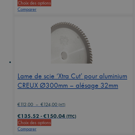
Ce
Choix des options
€112,00
produit
Comparer
à
a
€114,00
plusieurs
variations.
Les
options
peuvent
être
choisies
sur
la
Lame de scie ‘Xtra Cut’ pour aluminium
page
CREUX Ø300mm – alésage 32mm
du
produit
Plage
€
112,00
–
€
124,00
(HT)
de
€
135,52
-
€
150,04
prix :
(TTC)
Ce
Choix des options
€112,00
produit
Comparer
à
a