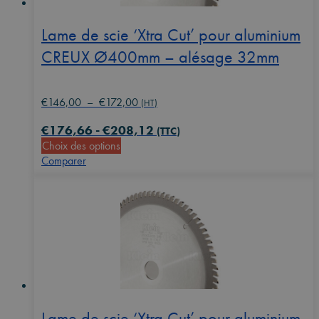
sur
la
Lame de scie ‘Xtra Cut’ pour aluminium
page
CREUX Ø400mm – alésage 32mm
du
produit
Plage
€
146,00
–
€
172,00
(HT)
de
€
176,66
-
€
208,12
prix :
(TTC)
Ce
Choix des options
€146,00
produit
Comparer
à
a
€172,00
plusieurs
variations.
Les
options
peuvent
être
choisies
sur
la
Lame de scie ‘Xtra Cut’ pour aluminium