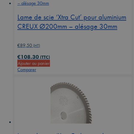
Lame de scie ‘Xtra Cut’ pour aluminium
CREUX Ø200mm – alésage 30mm
€
89,50
(HT)
€
108,30
(TTC)
Ajouter au panier
Comparer