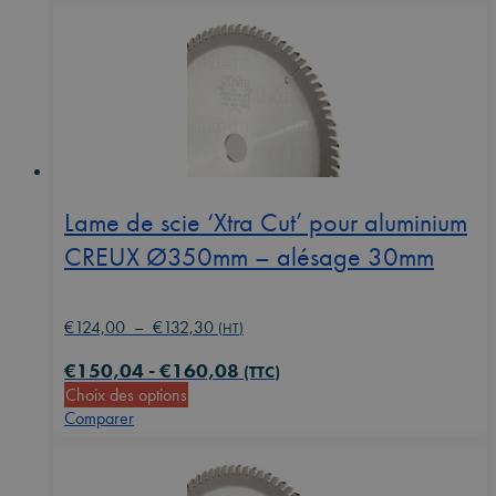
€124,00
plusieurs
variations.
Les
options
peuvent
être
choisies
sur
la
Lame de scie ‘Xtra Cut’ pour aluminium
page
CREUX Ø350mm – alésage 30mm
du
produit
Plage
€
124,00
–
€
132,30
(HT)
de
€
150,04
-
€
160,08
prix :
(TTC)
Ce
Choix des options
€124,00
produit
Comparer
à
a
€132,30
plusieurs
variations.