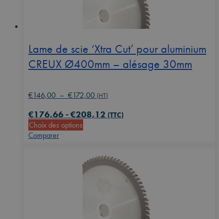
peuvent
être
choisies
sur
la
Lame de scie ‘Xtra Cut’ pour aluminium
page
CREUX Ø400mm – alésage 30mm
du
produit
Plage
€
146,00
–
€
172,00
(HT)
de
€
176,66
-
€
208,12
prix :
(TTC)
Ce
Choix des options
€146,00
produit
Comparer
à
a
€172,00
plusieurs
variations.
Les
options
peuvent
être
choisies