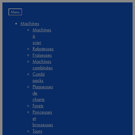
Menu
Machines
Machines
à
scier
Raboteuses
Fraiseuses
Machines
combinées
Combi
packs
Plaqueuses
de
chants
Forets
Ponceuses
et
brosseuses
Tours