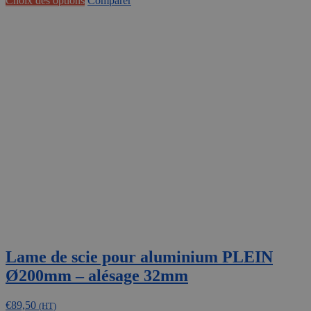
Choix des options
Comparer
à
produit
€248,00
a
plusieurs
variations.
Les
options
peuvent
être
choisies
sur
la
page
du
produit
Lame de scie pour aluminium PLEIN
Ø200mm – alésage 32mm
€
89,50
(HT)