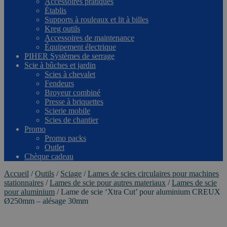
Accessoires pratiques
Établis
Supports à rouleaux et lit à billes
Kreg outils
Accessoires de maintenance
Équipement électrique
PIHER Systèmes de serrage
Scie à bûches et jardin
Scies à chevalet
Fendeurs
Broyeur combiné
Presse à briquettes
Scierie mobile
Scies de chantier
Promo
Promo packs
Outlet
Chèque cadeau
Accueil
/
Outils
/
Sciage
/
Lames de scies circulaires pour machines
stationnaires
/
Lames de scie pour autres materiaux
/
Lames de scie
pour aluminium
/
Lame de scie ‘Xtra Cut’ pour aluminium CREUX
Ø250mm – alésage 30mm