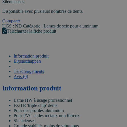
Ø250mm
Silencieuses
–
alésage
Disponsible avec plusieurs nombres de dents.
30mm
Comparer
UGS :
ND
Catégorie :
Lames de scie pour aluminium
Télécharger la fiche produit
Information produit
Eigenschappen
VIDEO
Téléchargements
Avis (0)
Information produit
Lame HW à usage professionnel
FZ/TR 'triple chip' dents
Pour des profilés aluminium
Pour PVC et des métaux non ferreux
Silencieuses
Grande stabilité, moins de vibrations