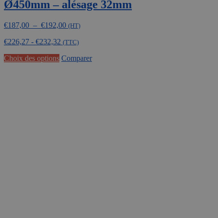
Ø450mm – alésage 32mm
Plage
€
187,00
–
€
192,00
(HT)
de
€
226,27
-
€
232,32
prix :
(TTC)
€187,00
Ce
Choix des options
Comparer
à
produit
€192,00
a
plusieurs
variations.
Les
options
peuvent
être
choisies
sur
la
page
du
produit