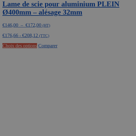
Lame de scie pour aluminium PLEIN
Ø400mm – alésage 32mm
Plage
€
146,00
–
€
172,00
(HT)
de
€
176,66
-
€
208,12
prix :
(TTC)
€146,00
Ce
Choix des options
Comparer
à
produit
€172,00
a
plusieurs
variations.
Les
options
peuvent
être
choisies
sur
la
page
du
produit