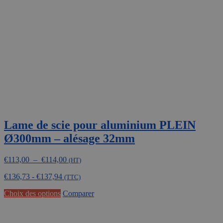
peuvent
être
choisies
sur
la
page
du
produit
Lame de scie pour aluminium PLEIN
Ø300mm – alésage 32mm
Plage
€
113,00
–
€
114,00
(HT)
de
€
136,73
-
€
137,94
prix :
(TTC)
€113,00
Ce
Choix des options
Comparer
à
produit
€114,00
a
plusieurs