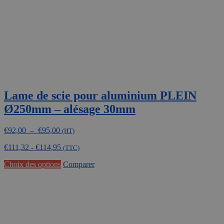
la
page
du
produit
Lame de scie pour aluminium PLEIN
Ø250mm – alésage 30mm
Plage
€
92,00
–
€
95,00
(HT)
de
€
111,32
-
€
114,95
prix :
(TTC)
€92,00
Ce
Choix des options
Comparer
à
produit
€95,00
a
plusieurs
variations.
Les
options