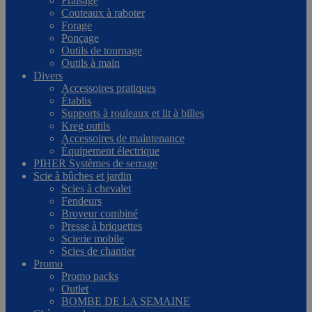
Fraisage
Couteaux à raboter
Forage
Ponçage
Outils de tournage
Outils à main
Divers
Accessoires pratiques
Établis
Supports à rouleaux et lit à billes
Kreg outils
Accessoires de maintenance
Équipement électrique
PIHER Systèmes de serrage
Scie à bûches et jardin
Scies à chevalet
Fendeurs
Broyeur combiné
Presse à briquettes
Scierie mobile
Scies de chantier
Promo
Promo packs
Outlet
BOMBE DE LA SEMAINE