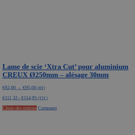
choisies
sur
la
page
du
produit
Lame de scie ‘Xtra Cut’ pour aluminium
CREUX Ø250mm – alésage 30mm
Plage
€
92,00
–
€
95,00
(HT)
de
€
111,32
-
€
114,95
prix :
(TTC)
€92,00
Ce
Choix des options
Comparer
à
produit
€95,00
a
plusieurs
variations.
Les