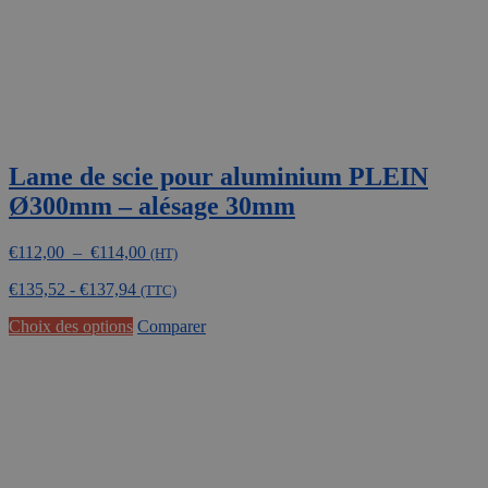
page
du
produit
Lame de scie pour aluminium PLEIN
Ø300mm – alésage 30mm
Plage
€
112,00
–
€
114,00
(HT)
de
€
135,52
-
€
137,94
prix :
(TTC)
€112,00
Ce
Choix des options
Comparer
à
produit
€114,00
a
plusieurs
variations.
Les
options
peuvent
être