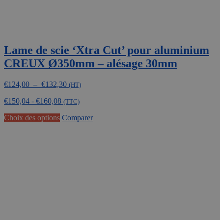
Lame de scie ‘Xtra Cut’ pour aluminium
CREUX Ø350mm – alésage 30mm
Plage
€
124,00
–
€
132,30
(HT)
de
€
150,04
-
€
160,08
prix :
(TTC)
€124,00
Ce
Choix des options
Comparer
à
produit
€132,30
a
plusieurs
variations.
Les
options
peuvent
être
choisies
sur
la