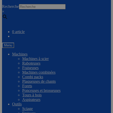
0
Recherche
×
Comparer
0 article
Menu
Machines
Machines à scier
Raboteuses
Fraiseuses
Machines combinées
Combi packs
Plaqueuses de chants
Forets
Ponceuses et brosseuses
Tours à bois
Aspirateurs
Outils
Sciage