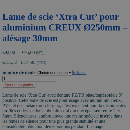
Lame de scie ‘Xtra Cut’ pour
aluminium CREUX Ø250mm –
alésage 30mm
Plage
€
92,00
–
€
95,00
(HT)
de
€
111,32
-
€
114,95
prix :
(TTC)
€92,00
nombre de dents
Effacer
à
quantité
€95,00
de
Ajouter au panier
Lame
de
Lame de scie ‘Xtra Cut’ avec denture FZ/TR plate/trapézoïdale 5°
scie
positive. Cette lame de scie est pour usage avec aluminium creux,
'Xtra
PVC et des métaux non ferreux, c’est excellent pour la découpe des
Cut'
profilés et des sections tubulaires qui ont une épaisseur entre 2 et
pour
5mm. Silencieuses, antibruit avec une résine spéciale insérée dans
aluminium
les fentes de silence pour une plus grande stabilité et une
CREUX
considérable réduction des vibrations pendant l’usinage.