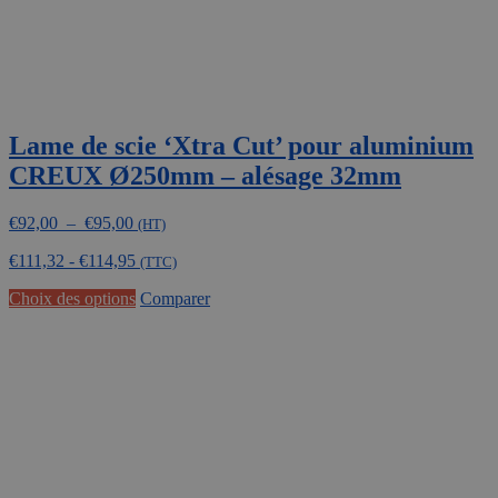
Lame de scie ‘Xtra Cut’ pour aluminium
CREUX Ø250mm – alésage 32mm
Plage
€
92,00
–
€
95,00
(HT)
de
€
111,32
-
€
114,95
prix :
(TTC)
€92,00
Ce
Choix des options
Comparer
à
produit
€95,00
a
plusieurs
variations.
Les
options
peuvent
être
choisies
sur