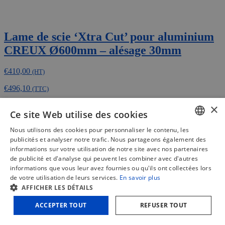
Lame de scie ‘Xtra Cut’ pour aluminium
CREUX Ø600mm – alésage 30mm
€
410,00
(HT)
€
496,10
(TTC)
Ajouter au panier
Comparer
×
Ce site Web utilise des cookies
Nous utilisons des cookies pour personnaliser le contenu, les
DUTCH
publicités et analyser notre trafic. Nous partageons également des
informations sur votre utilisation de notre site avec nos partenaires
FRENCH
de publicité et d'analyse qui peuvent les combiner avec d'autres
informations que vous leur avez fournies ou qu'ils ont collectées lors
ENGLISH
de votre utilisation de leurs services.
En savoir plus
AFFICHER LES DÉTAILS
ACCEPTER TOUT
REFUSER TOUT