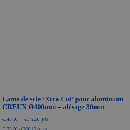
Lame de scie ‘Xtra Cut’ pour aluminium
CREUX Ø400mm – alésage 30mm
Plage
€
146,00
–
€
172,00
(HT)
de
€
176,66
-
€
208,12
prix :
(TTC)