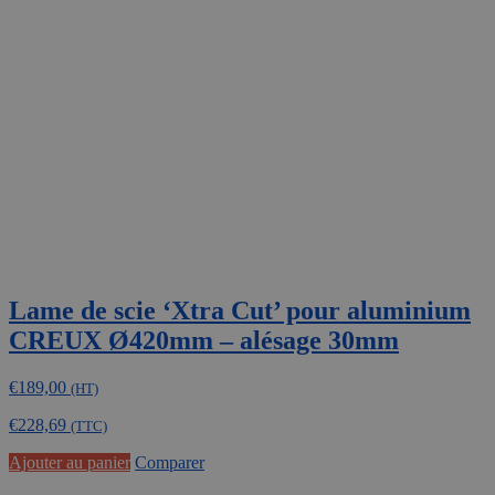
options
peuvent
être
choisies
sur
la
page
du
produit
Lame de scie ‘Xtra Cut’ pour aluminium
CREUX Ø420mm – alésage 30mm
€
189,00
(HT)
€
228,69
(TTC)
Ajouter au panier
Comparer