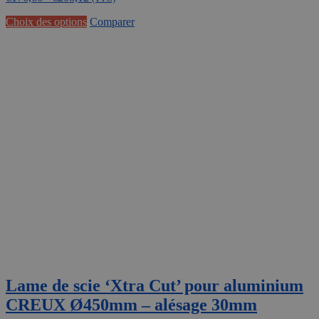
€146,00
Ce
Choix des options
Comparer
à
produit
€172,00
a
plusieurs
variations.
Les
options
peuvent
être
choisies
sur
la
page
du
produit
Lame de scie ‘Xtra Cut’ pour aluminium
CREUX Ø450mm – alésage 30mm