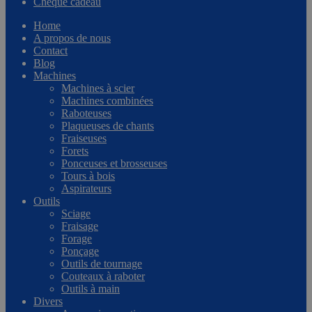
Chèque cadeau
Home
A propos de nous
Contact
Blog
Machines
Machines à scier
Machines combinées
Raboteuses
Plaqueuses de chants
Fraiseuses
Forets
Ponceuses et brosseuses
Tours à bois
Aspirateurs
Outils
Sciage
Fraisage
Forage
Ponçage
Outils de tournage
Couteaux à raboter
Outils à main
Divers