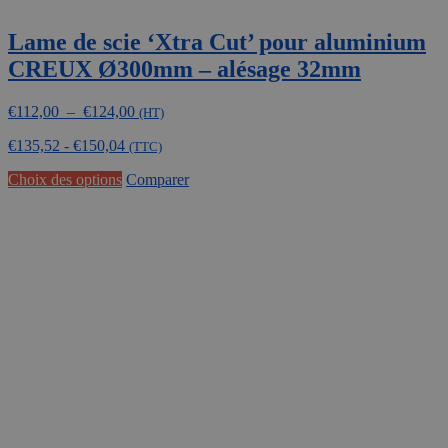
Lame de scie ‘Xtra Cut’ pour aluminium
CREUX Ø300mm – alésage 32mm
Plage
€
112,00
–
€
124,00
(HT)
de
€
135,52
-
€
150,04
prix :
(TTC)
€112,00
Ce
Choix des options
Comparer
à
produit
€124,00
a
plusieurs
variations.
Les
options
peuvent
être
choisies
sur
la
page
du
produit