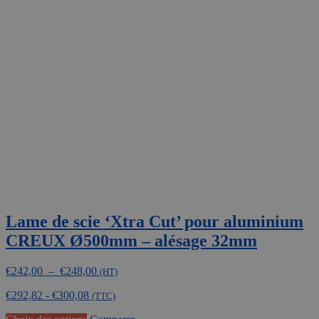
variations.
Les
options
peuvent
être
choisies
sur
la
page
du
produit
Lame de scie ‘Xtra Cut’ pour aluminium
CREUX Ø500mm – alésage 32mm
Plage
€
242,00
–
€
248,00
(HT)
de
€
292,82
-
€
300,08
prix :
(TTC)
€242,00
Ce