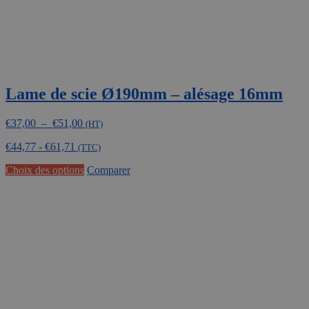
produit
Lame de scie Ø190mm – alésage 16mm
Plage
€
37,00
–
€
51,00
(HT)
de
€
44,77
-
€
61,71
prix :
(TTC)
€37,00
Ce
Choix des options
Comparer
à
produit
€51,00
a
plusieurs
variations.
Les
options
peuvent
être
choisies
sur
la