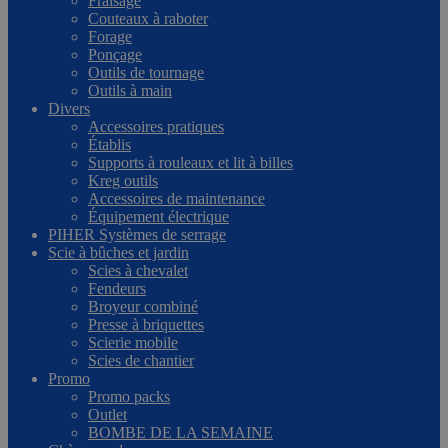
Fraisage
Couteaux à raboter
Forage
Ponçage
Outils de tournage
Outils à main
Divers
Accessoires pratiques
Établis
Supports à rouleaux et lit à billes
Kreg outils
Accessoires de maintenance
Équipement électrique
PIHER Systèmes de serrage
Scie à bûches et jardin
Scies à chevalet
Fendeurs
Broyeur combiné
Presse à briquettes
Scierie mobile
Scies de chantier
Promo
Promo packs
Outlet
BOMBE DE LA SEMAINE