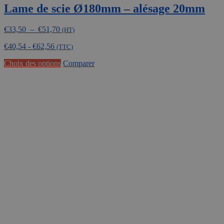
Lame de scie Ø180mm – alésage 20mm
Plage
€
33,50
–
€
51,70
(HT)
de
€
40,54
-
€
62,56
prix :
(TTC)
€33,50
Ce
Choix des options
Comparer
à
produit
€51,70
a
plusieurs
variations.
Les
options
peuvent
être
choisies
sur
la
page
du
produit