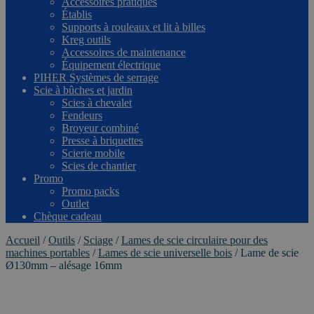
Accessoires pratiques
Établis
Supports à rouleaux et lit à billes
Kreg outils
Accessoires de maintenance
Équipement électrique
PIHER Systèmes de serrage
Scie à bûches et jardin
Scies à chevalet
Fendeurs
Broyeur combiné
Presse à briquettes
Scierie mobile
Scies de chantier
Promo
Promo packs
Outlet
Chèque cadeau
Accueil
/
Outils
/
Sciage
/
Lames de scie circulaire pour des
machines portables
/
Lames de scie universelle bois
/
Lame de scie
Ø130mm – alésage 16mm