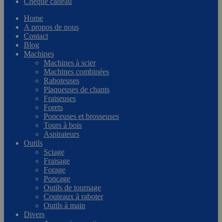
Chèque cadeau
Home
A propos de nous
Contact
Blog
Machines
Machines à scier
Machines combinées
Raboteuses
Plaqueuses de chants
Fraiseuses
Forets
Ponceuses et brosseuses
Tours à bois
Aspirateurs
Outils
Sciage
Fraisage
Forage
Ponçage
Outils de tournage
Couteaux à raboter
Outils à main
Divers