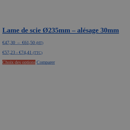
Lame de scie Ø235mm – alésage 30mm
Plage
€
47,30
–
€
61,50
(HT)
de
€
57,23
-
€
74,41
prix :
(TTC)
€47,30
Ce
Choix des options
Comparer
à
produit
€61,50
a
plusieurs
variations.
Les
options
peuvent
être
choisies
sur
la
page
du