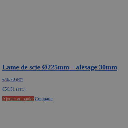
être
choisies
sur
la
page
du
produit
Lame de scie Ø225mm – alésage 30mm
€
46,70
(HT)
€
56,51
(TTC)
Ajouter au panier
Comparer