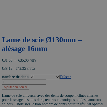
Lame de scie Ø130mm –
alésage 16mm
Plage
€
31,50
–
€
35,00
(HT)
de
€
38,12
-
€
42,35
prix :
(TTC)
€31,50
nombre de dents
Effacer
à
quantité
€35,00
de
Ajouter au panier
Lame
de
Lame de scie universel avec des dents de coupe inclinés alternes
scie
pour le sciage des bois durs, tendres et exotiques ou des panneaux
Ø130mm
en bois. Choisissez le bon nombre de dents pour un résultat optimal