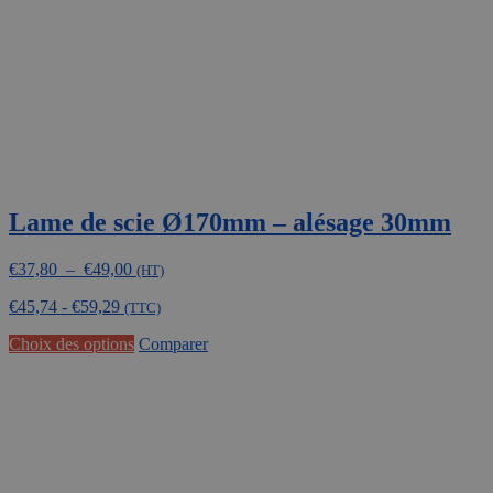
sur
la
page
du
produit
Lame de scie Ø170mm – alésage 30mm
Plage
€
37,80
–
€
49,00
(HT)
de
€
45,74
-
€
59,29
prix :
(TTC)
€37,80
Ce
Choix des options
Comparer
à
produit
€49,00
a
plusieurs
variations.
Les
options
peuvent