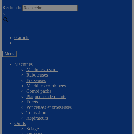
0
Recherche
×
Comparer
0 article
Menu
Machines
Machines à scier
Raboteuses
Fraiseuses
Machines combinées
Combi packs
Plaqueuses de chants
Forets
Ponceuses et brosseuses
Tours à bois
Aspirateurs
Outils
Sciage