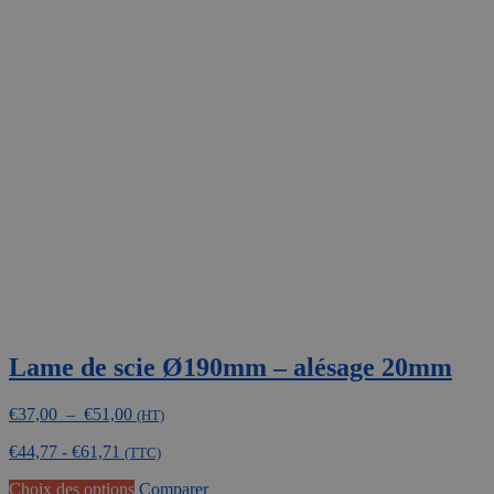
plusieurs
variations.
Les
options
peuvent
être
choisies
sur
la
page
du
produit
Lame de scie Ø190mm – alésage 20mm
Plage
€
37,00
–
€
51,00
(HT)
de
€
44,77
-
€
61,71
prix :
(TTC)
€37,00
Ce
Choix des options
Comparer
à