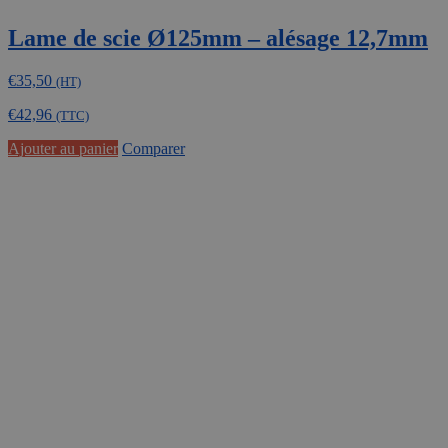
Lame de scie Ø125mm – alésage 12,7mm
€
35,50
(HT)
€
42,96
(TTC)
Ajouter au panier
Comparer