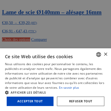
Lame de scie Ø140mm – alésage 16mm
Plage
€
30,50
–
€
39,20
(HT)
de
€
36,91
-
€
47,43
prix :
(TTC)
€30,50
Ce
Choix des options
Comparer
à
produit
€39,20
a
×
plusieurs
Ce site Web utilise des cookies
variations.
Les
Nous utilisons des cookies pour personnaliser le contenu, les
options
DUTCH
publicités et analyser notre trafic. Nous partageons également des
peuvent
informations sur votre utilisation de notre site avec nos partenaires
être
FRENCH
de publicité et d'analyse qui peuvent les combiner avec d'autres
choisies
informations que vous leur avez fournies ou qu'ils ont collectées lors
sur
ENGLISH
de votre utilisation de leurs services.
En savoir plus
la
AFFICHER LES DÉTAILS
page
du
ACCEPTER TOUT
REFUSER TOUT
produit