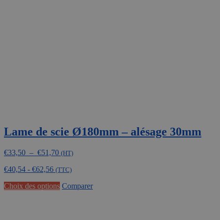
Lame de scie Ø180mm – alésage 30mm
Plage
€
33,50
–
€
51,70
(HT)
de
€
40,54
-
€
62,56
prix :
(TTC)
€33,50
Ce
Choix des options
Comparer
à
produit
€51,70
a
plusieurs