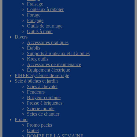
Fraisage
Couteaux à raboter
Forage
Ponçage
Outils de tournage
Outils à main
Divers
Accessoires pratiques
Établis
Supports à rouleaux et lit à billes
Kreg outils
Accessoires de maintenance
Équipement électrique
PIHER Systèmes de serrage
Scie à bûches et jardin
Scies à chevalet
Fendeurs
Broyeur combiné
Presse à briquettes
Scierie mobile
Scies de chantier
Promo
Promo packs
Outlet
BOMBE DE LA SEMAINE