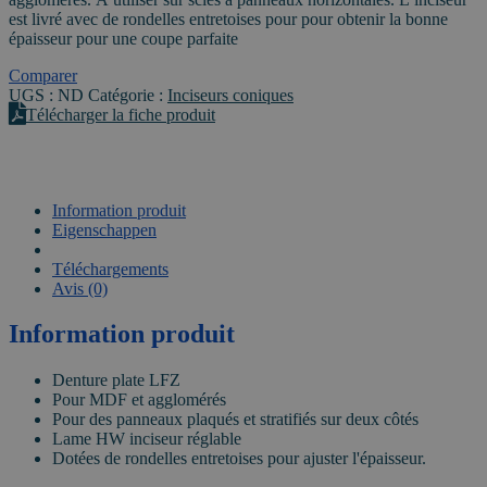
-
est livré avec de rondelles entretoises pour pour obtenir la bonne
alésage
épaisseur pour une coupe parfaite
22mm
Comparer
UGS :
ND
Catégorie :
Inciseurs coniques
Télécharger la fiche produit
Information produit
Eigenschappen
VIDEO
Téléchargements
Avis (0)
Information produit
Denture plate LFZ
Pour MDF et agglomérés
Pour des panneaux plaqués et stratifiés sur deux côtés
Lame HW inciseur réglable
Dotées de rondelles entretoises pour ajuster l'épaisseur.