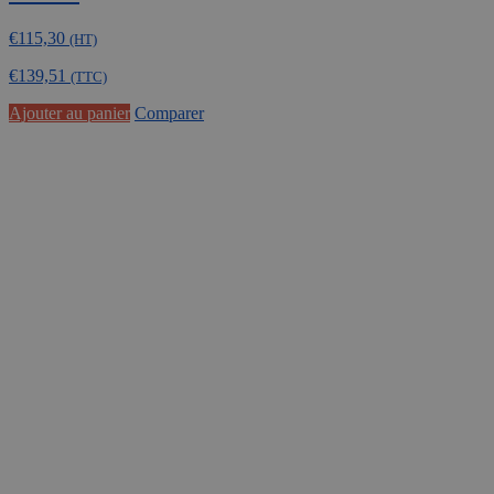
€
115,30
(HT)
€
139,51
(TTC)
Ajouter au panier
Comparer