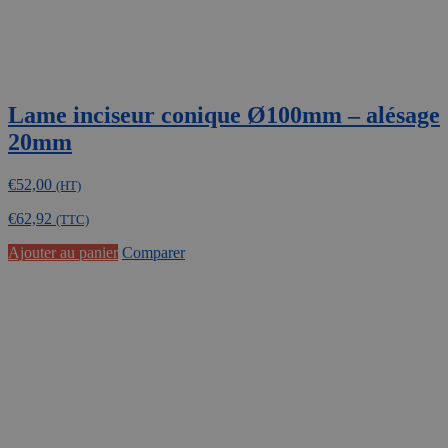
Lame inciseur conique Ø100mm – alésage
20mm
€
52,00
(HT)
€
62,92
(TTC)
Ajouter au panier
Comparer