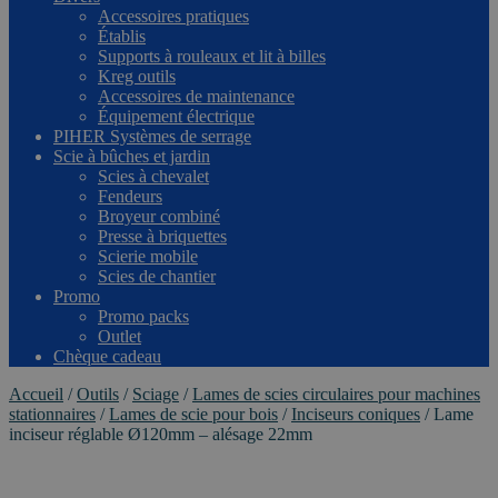
Accessoires pratiques
Établis
Supports à rouleaux et lit à billes
Kreg outils
Accessoires de maintenance
Équipement électrique
PIHER Systèmes de serrage
Scie à bûches et jardin
Scies à chevalet
Fendeurs
Broyeur combiné
Presse à briquettes
Scierie mobile
Scies de chantier
Promo
Promo packs
Outlet
Chèque cadeau
Accueil
/
Outils
/
Sciage
/
Lames de scies circulaires pour machines
stationnaires
/
Lames de scie pour bois
/
Inciseurs coniques
/
Lame
inciseur réglable Ø120mm – alésage 22mm