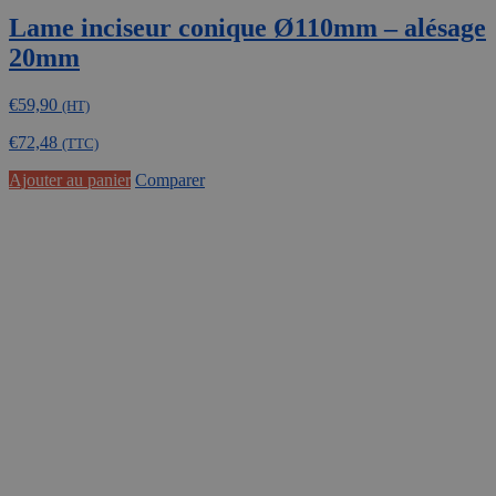
Lame inciseur conique Ø110mm – alésage
20mm
€
59,90
(HT)
€
72,48
(TTC)
Ajouter au panier
Comparer