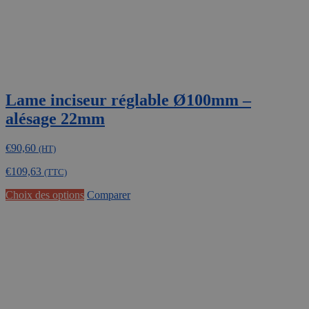
du
produit
Lame inciseur réglable Ø100mm –
alésage 22mm
€
90,60
(HT)
€
109,63
(TTC)
Ce
Choix des options
Comparer
produit
a
plusieurs
variations.
Les
options
peuvent
être
choisies