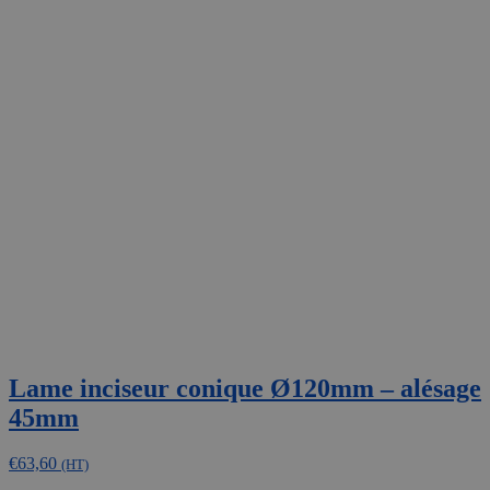
Lame inciseur conique Ø120mm – alésage
45mm
€
63,60
(HT)