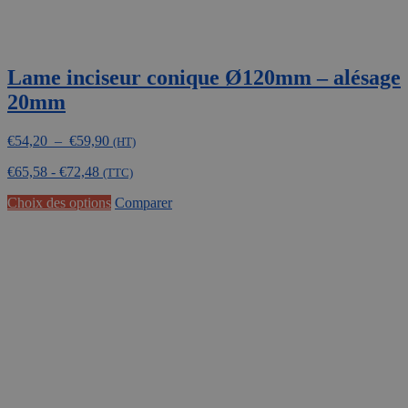
Lame inciseur conique Ø120mm – alésage
20mm
Plage
€
54,20
–
€
59,90
(HT)
de
€
65,58
-
€
72,48
prix :
(TTC)
€54,20
Ce
Choix des options
Comparer
à
produit
€59,90
a
plusieurs
variations.
Les
options
peuvent
être
choisies
sur
la
page