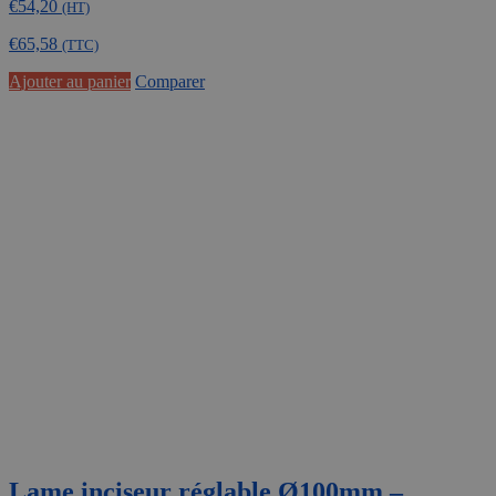
€
54,20
(HT)
€
65,58
(TTC)
Ajouter au panier
Comparer
Lame inciseur réglable Ø100mm –