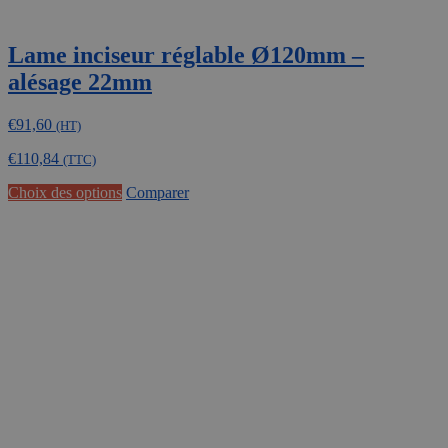
Lame inciseur réglable Ø120mm –
alésage 22mm
€
91,60
(HT)
€
110,84
(TTC)
Ce
Choix des options
Comparer
produit
a
plusieurs
variations.
Les
options
peuvent
être
choisies
sur
la
page
du
produit