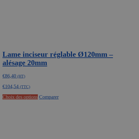
Lame inciseur réglable Ø120mm –
alésage 20mm
€
86,40
(HT)
€
104,54
(TTC)
Ce
Choix des options
Comparer
produit
a
plusieurs
variations.
Les
options
peuvent