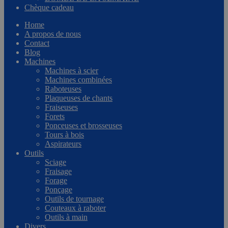
Chèque cadeau
Home
A propos de nous
Contact
Blog
Machines
Machines à scier
Machines combinées
Raboteuses
Plaqueuses de chants
Fraiseuses
Forets
Ponceuses et brosseuses
Tours à bois
Aspirateurs
Outils
Sciage
Fraisage
Forage
Ponçage
Outils de tournage
Couteaux à raboter
Outils à main
Divers