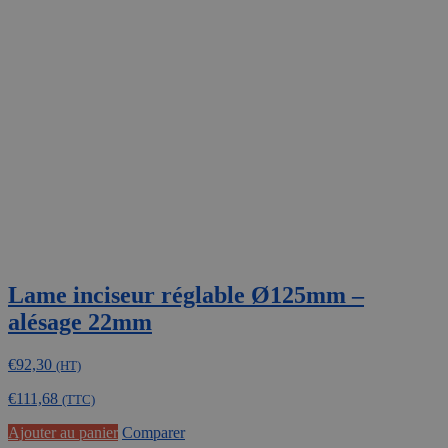
Lame inciseur réglable Ø125mm –
alésage 22mm
€
92,30
(HT)
€
111,68
(TTC)
Ajouter au panier
Comparer