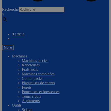
0
Recherche
×
Comparer
0 article
Menu
Machines
Machines à scier
Raboteuses
Fraiseuses
Machines combinées
Combi packs
Plaqueuses de chants
Forets
Ponceuses et brosseuses
Tours à bois
Aspirateurs
Outils
Sciage