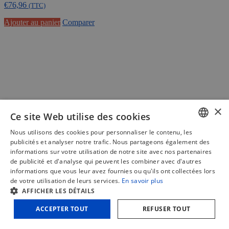
€
76,96
(TTC)
Ajouter au panier
Comparer
×
Ce site Web utilise des cookies
Nous utilisons des cookies pour personnaliser le contenu, les
DUTCH
publicités et analyser notre trafic. Nous partageons également des
informations sur votre utilisation de notre site avec nos partenaires
FRENCH
de publicité et d'analyse qui peuvent les combiner avec d'autres
informations que vous leur avez fournies ou qu'ils ont collectées lors
ENGLISH
de votre utilisation de leurs services.
En savoir plus
Lame inciseur
AFFICHER LES DÉTAILS
réglable Ø100mm - alésage 22mm
ACCEPTER TOUT
REFUSER TOUT