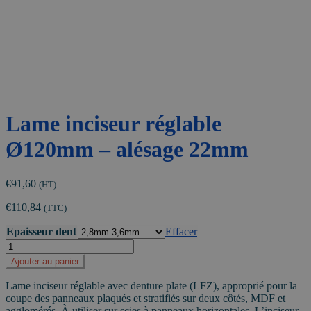
Lame inciseur réglable
Ø120mm – alésage 22mm
€
91,60
(HT)
€
110,84
(TTC)
Epaisseur dent
Effacer
quantité
de
Ajouter au panier
Lame
inciseur
Lame inciseur réglable avec denture plate (LFZ), approprié pour la
réglable
coupe des panneaux plaqués et stratifiés sur deux côtés, MDF et
Ø120mm
agglomérés. À utiliser sur scies à panneaux horizontales. L’inciseur