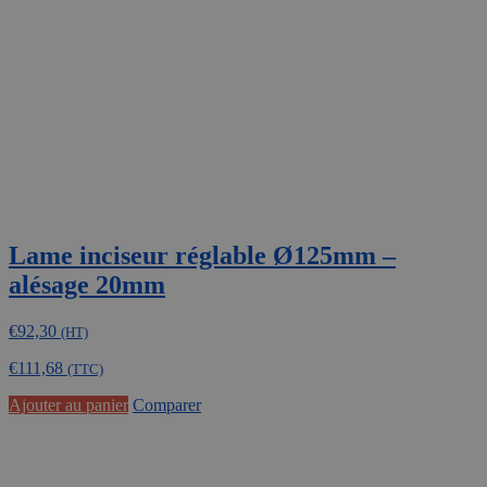
être
choisies
sur
la
page
du
produit
Lame inciseur réglable Ø125mm –
alésage 20mm
€
92,30
(HT)
€
111,68
(TTC)
Ajouter au panier
Comparer