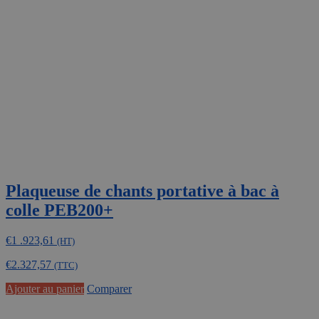
Plaqueuse de chants portative à bac à
colle PEB200+
€
1 .923,61
(HT)
€
2.327,57
(TTC)
Ajouter au panier
Comparer