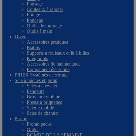
Fraisage
Couteaux à raboter
Forage
Ponçage
Outils de tournage
Outils à main
Divers
Accessoires pratiques
Établis
Supports à rouleaux et lit à billes
Kreg outils
Accessoires de maintenance
Équipement électrique
PIHER Systèmes de serrage
Scie à bûches et jardin
Scies à chevalet
Fendeurs
Broyeur combiné
Presse à briquettes
Scierie mobile
Scies de chantier
Promo
Promo packs
Outlet
BOMBE DE LA SEMAINE