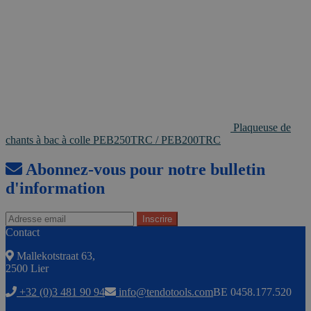
Plaqueuse de
chants à bac à colle PEB250TRC / PEB200TRC
Abonnez-vous pour notre bulletin
d'information
Contact
Mallekotstraat 63,
2500 Lier
+32 (0)3 481 90 94
info@tendotools.com
BE 0458.177.520