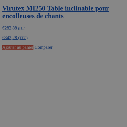
Virutex MI250 Table inclinable pour
encolleuses de chants
€
282,88
(HT)
€
342,28
(TTC)
Ajouter au panier
Comparer