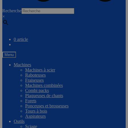
0
Recherche
×
Comparer
0 article
Menu
Machines
Machines à scier
Raboteuses
Fraiseuses
Machines combinées
Combi packs
Plaqueuses de chants
Forets
Ponceuses et brosseuses
Tours à bois
Aspirateurs
Outils
Sciage