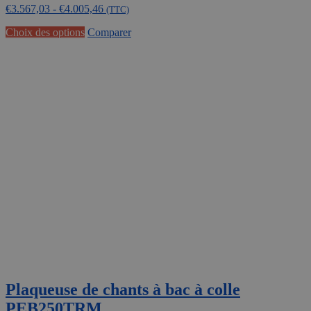
€
3.567,03
-
€
4.005,46
prix :
(TTC)
€2
Ce
Choix des options
Comparer
.947,96
produit
à
a
€3
plusieurs
.310,30
variations.
Les
options
peuvent
être
choisies
sur
la
page
du
produit
Plaqueuse de chants à bac à colle
PEB250TRM