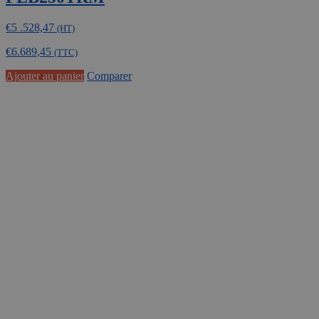
€
5 .528,47
(HT)
€
6.689,45
(TTC)
Ajouter au panier
Comparer