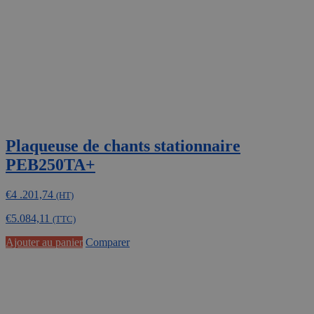
Plaqueuse de chants stationnaire
PEB250TA+
€
4 .201,74
(HT)
€
5.084,11
(TTC)
Ajouter au panier
Comparer