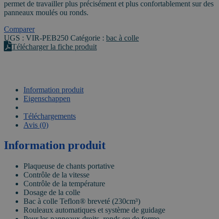
permet de travailler plus précisément et plus confortablement sur des
panneaux moulés ou ronds.
Comparer
UGS :
VIR-PEB250
Catégorie :
bac à colle
Télécharger la fiche produit
Information produit
Eigenschappen
VIDEO
Téléchargements
Avis (0)
Information produit
Plaqueuse de chants portative
Contrôle de la vitesse
Contrôle de la température
Dosage de la colle
Bac à colle Teflon® breveté (230cm³)
Rouleaux automatiques et système de guidage
Pour les panneaux droits, ronds ou de forme