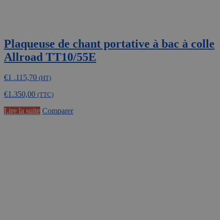
Plaqueuse de chant portative à bac à colle
Allroad TT10/55E
€
1 .115,70
(HT)
€
1.350,00
(TTC)
Lire la suite
Comparer