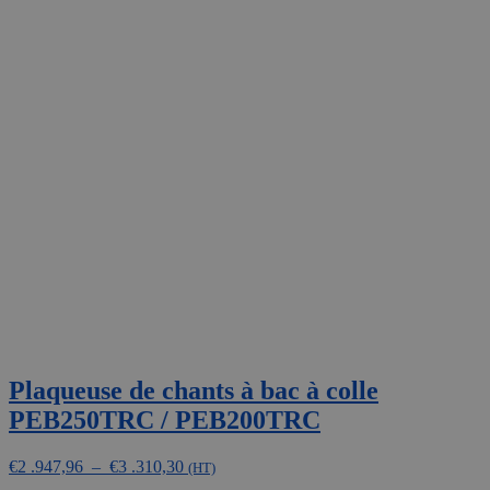
Plaqueuse de chants à bac à colle
PEB250TRC / PEB200TRC
Plage
€
2 .947,96
–
€
3 .310,30
(HT)
de