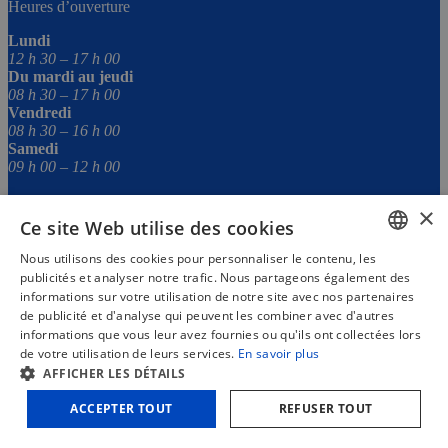
Heures d’ouverture
Lundi
12 h 30 – 17 h 00
Du mardi au jeudi
08 h 30 – 17 h 00
Vendredi
08 h 30 – 16 h 00
Samedi
09 h 00 – 12 h 00
Liens utiles
×
Ce site Web utilise des cookies
Conditions Générales
Privacy Policy
Nous utilisons des cookies pour personnaliser le contenu, les
Poste vacant
DUTCH
publicités et analyser notre trafic. Nous partageons également des
Chèque cadeau
informations sur votre utilisation de notre site avec nos partenaires
Chèque cadeau
FRENCH
de publicité et d'analyse qui peuvent les combiner avec d'autres
Mon compte
informations que vous leur avez fournies ou qu'ils ont collectées lors
ENGLISH
de votre utilisation de leurs services.
En savoir plus
© 2026 - All rights reserved | Web development by
De WebGoeroe
AFFICHER LES DÉTAILS
€
2 .961,48
(TTC)
quantité
ACCEPTER TOUT
REFUSER TOUT
de
Ajouter au panier
Plaqueuse
de