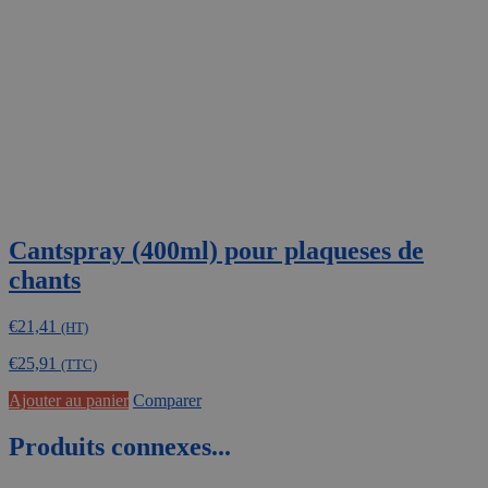
Cantspray (400ml) pour plaqueses de
chants
€
21,41
(HT)
€
25,91
(TTC)
Ajouter au panier
Comparer
Produits connexes...