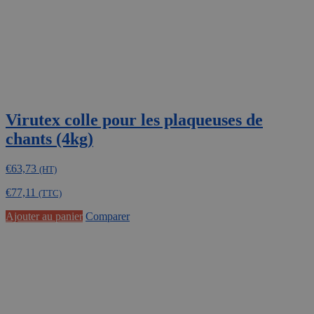
Virutex colle pour les plaqueuses de
chants (4kg)
€
63,73
(HT)
€
77,11
(TTC)
Ajouter au panier
Comparer