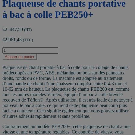
Plaqueuse de chants portative
à bac à colle PEB250+
€
2 .447,50
(HT)
€
2.961,48
(TTC)
quantité
de
Ajouter au panier
Plaqueuse
de
Plaqueuse de chant portable à bac à colle pour le collage de chants
chants
prédécoupés en PVC, ABS, mélamine ou bois sur des panneaux
portative
droits, ronds ou de forme. La machine est adaptée au traitement
à
d’une bande de chant d’une épaisseur comprise entre 0,4-3 mm et
bac
10-62 mm de hauteur. La plaqueuse de chants PEB200 est, comme
à
tous les autres modèles Virutex, équipé d’un bac à colle breveté
colle
recouvert de Téflon®. Après utilisation, il est très facile de nettoyer à
PEB250+
nouveau le bac à colle, ce qui rend cette plaqueuse beaucoup plus
facile à entretenir. Cela signifie également que vous pouvez utiliser
d’autres adhésifs rapidement et sans problème.
Contrairement au modèle PEB200+, cette plaqueuse de chant a une
vitesse et une température réglables. Ce contrôle de vitesse vous