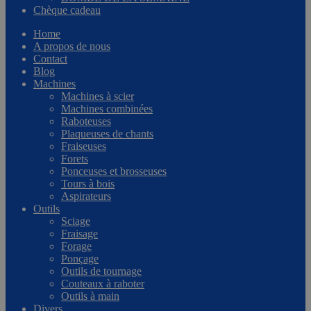
Chèque cadeau
Home
A propos de nous
Contact
Blog
Machines
Machines à scier
Machines combinées
Raboteuses
Plaqueuses de chants
Fraiseuses
Forets
Ponceuses et brosseuses
Tours à bois
Aspirateurs
Outils
Sciage
Fraisage
Forage
Ponçage
Outils de tournage
Couteaux à raboter
Outils à main
Divers