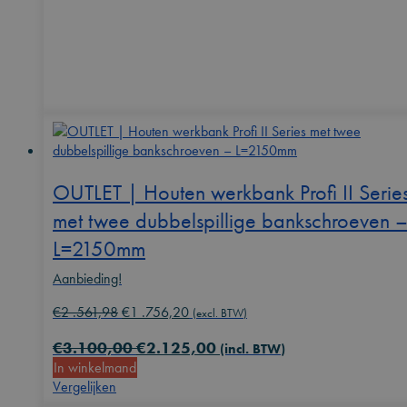
OUTLET | Houten werkbank Profi II Serie
met twee dubbelspillige bankschroeven 
L=2150mm
Aanbieding!
Oorspronkelijke
Huidige
€
2 .561,98
€
1 .756,20
(excl. BTW)
prijs
prijs
€
3.100,00
€
2.125,00
was:
is:
(incl. BTW)
In winkelmand
€2
€1
Vergelijken
.561,98.
.756,20.