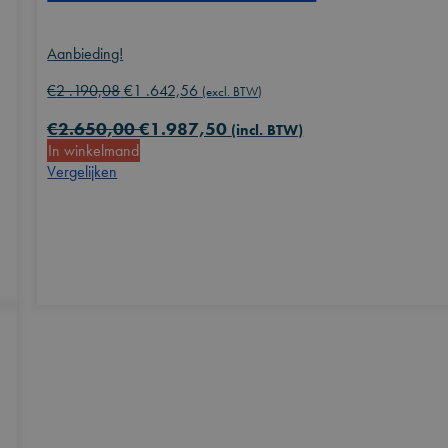
Aanbieding!
Oorspronkelijke
Huidige
€
2 .190,08
€
1 .642,56
(excl. BTW)
prijs
prijs
€
2.650,00
€
1.987,50
was:
is:
(incl. BTW)
In winkelmand
€2
€1
Vergelijken
.190,08.
.642,56.