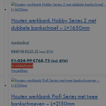
Houten werkbank Hobby Series 2 met
dubbele bankschroef – L=1650mm
Aanbieding!
Oorspronkelijke
Huidige
€
847,10
€
635,33
(excl. BTW)
prijs
prijs
€
1.024,99
€
768,75
was:
is:
(incl. BTW)
In winkelmand
€847,10.
€635,33.
Vergelijken
Houten werkbank Profi Series met twee
bankschroeven – L=2150mm