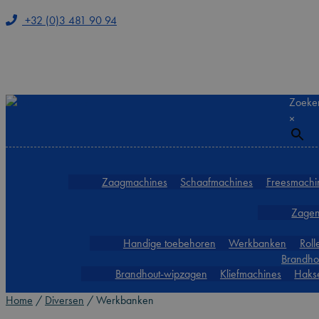
+32 (0)3 481 90 94
Ga
Ga
Zoeke
door
naar
×
naar
de
navigatie
inhoud
Zaagmachines
Schaafmachines
Freesmachi
Zage
Handige toebehoren
Werkbanken
Rol
Brandhou
Brandhout-wipzagen
Kliefmachines
Haks
Home
/
Diversen
/
Werkbanken