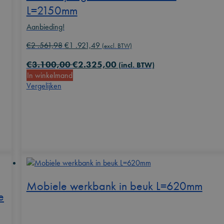
L=2150mm
Aanbieding!
Oorspronkelijke
Huidige
€
2 .561,98
€
1 .921,49
(excl. BTW)
prijs
prijs
€
3.100,00
€
2.325,00
was:
is:
(incl. BTW)
In winkelmand
€2
€1
Vergelijken
.561,98.
.921,49.
Mobiele werkbank in beuk L=620mm
e