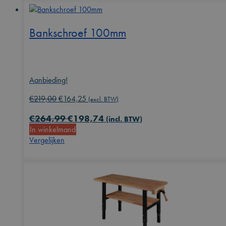
Bankschroef 100mm
Aanbieding!
Oorspronkelijke
Huidige
€
219,00
€
164,25
(excl. BTW)
prijs
prijs
€
264,99
€
198,74
was:
is:
(incl. BTW)
In winkelmand
€219,00.
€164,25.
Vergelijken