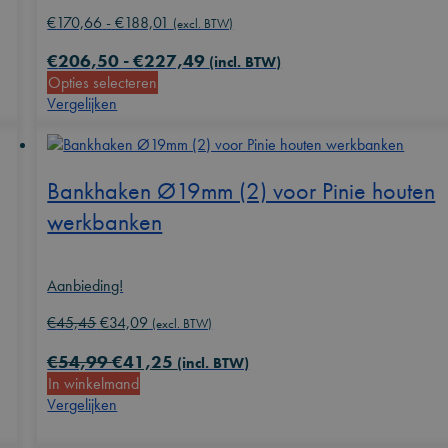
Prijsklasse:
€
170,66
-
€
188,01
(excl. BTW)
€170,66
€
206,50
-
€
227,49
tot
(incl. BTW)
Dit
Opties selecteren
€188,01
product
Vergelijken
heeft
meerdere
variaties.
Bankhaken Ø19mm (2) voor Pinie houten
Deze
optie
werkbanken
kan
gekozen
worden
Aanbieding!
op
de
Oorspronkelijke
Huidige
€
45,45
€
34,09
(excl. BTW)
productpagina
prijs
prijs
€
54,99
€
41,25
was:
is:
(incl. BTW)
In winkelmand
€45,45.
€34,09.
Vergelijken