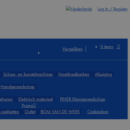
Log In / Register
0 items
Vergelijken
Schuur- en borstelmachines
Houtdraaibanken
Afzuiging
Handgereedschap
ehoren
Elektrisch materiaal
PIHER Klemgereedschap
Promo
 pakketten
Outlet
BOM VAN DE WEEK
Cadeaubon