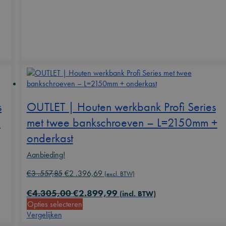
s
OUTLET | Houten werkbank Profi Series
–
met twee bankschroeven – L=2150mm +
onderkast
Aanbieding!
Oorspronkelijke
Huidige
€
3 .557,85
€
2 .396,69
(excl. BTW)
prijs
prijs
€
4.305,00
€
2.899,99
was:
is:
(incl. BTW)
Opties selecteren
€3
€2
Vergelijken
.557,85.
.396,69.