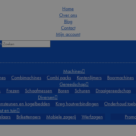
Home
Over ons
Blog
Contact
Mijn account
n
Machines
nes
Combimachines
Combi packs
Kantenlijmers
Boormachines
Gereedschap
n
Frezen
Schaafmessen
Boren
Schuren
Draaigereedschap
Diversen
lensteunen en kogelbedden
Kreg houtverbindingen
Onderhoud toeb
t en tuin
elaars
Brikettenpers
Mobiele zagerij
Werfzagen
Promo