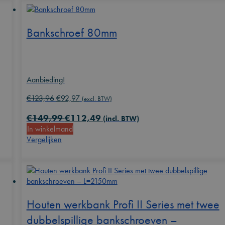
Bankschroef 80mm
Aanbieding!
Oorspronkelijke
Huidige
€
123,96
€
92,97
(excl. BTW)
prijs
prijs
€
149,99
€
112,49
was:
is:
(incl. BTW)
In winkelmand
€123,96.
€92,97.
Vergelijken
Houten werkbank Profi II Series met twee
dubbelspillige bankschroeven –