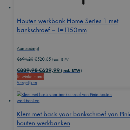
Houten werkbank Home Series 1 met
bankschroef – L=1150mm
Aanbieding!
Oorspronkelijke
Huidige
€
694,20
€
520,65
(excl. BTW)
prijs
prijs
€
839,98
€
629,99
was:
is:
(incl. BTW)
In winkelmand
€694,20.
€520,65.
Vergelijken
Klem met basis voor bankschroef van Pini
houten werkbanken