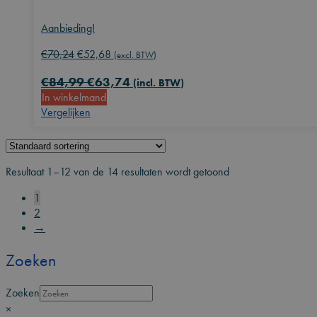
Aanbieding!
Oorspronkelijke
Huidige
€
70,24
€
52,68
(excl. BTW)
prijs
prijs
€
84,99
€
63,74
was:
is:
(incl. BTW)
In winkelmand
€70,24.
€52,68.
Vergelijken
Resultaat 1–12 van de 14 resultaten wordt getoond
1
2
→
Zoeken
Zoeken
×