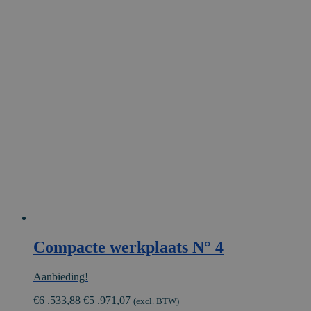
Compacte werkplaats N° 4
Aanbieding!
Oorspronkelijke
Huidige
€
6 .533,88
€
5 .971,07
(excl. BTW)