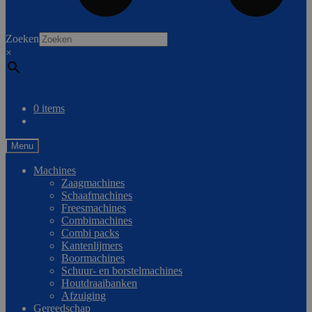
0
Zoeken
×
Vergelijken
0 items
Menu
Machines
Zaagmachines
Schaafmachines
Freesmachines
Combimachines
Combi packs
Kantenlijmers
Boormachines
Schuur- en borstelmachines
Houtdraaibanken
Afzuiging
Gereedschap