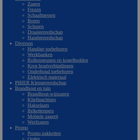
Zagen
Frezen
Schaafmessen
Boren
Schuren
Draaigereedschap
Handgereedschap
Diversen
Handige toebehoren
Werkbanken
Rollensteunen en kogelbedden
Kreg houtverbindingen
Onderhoud toebehoren
Elektrisch materiaal
PIHER Klemgereedschap
Brandhout en tuin
Brandhout-wipzagen
Kliefmachines
Hakselaars
Brikettenpers
Mobiele zagerij
Werfzagen
Promo
Promo pakketten
Outlet