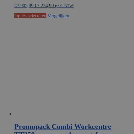
prijs
prijs
€
7.905,99
€
7.224,99
was:
is:
(incl. BTW)
€6
€5
Opties selecteren
Vergelijken
.533,88.
.971,07.
Promopack Combi Workcentre