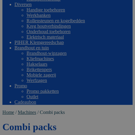
Diversen
Handige toebehoren
Werkbanken
Rollensteunen en kogelbedden
Kreg houtverbindingen
Onderhoud toebehoren
Elektrisch materiaal
PIHER Klemgereedschap
Brandhout en tuin
Brandhout-wipzagen
Kliefmachines
Hakselaars
Brikettenpers
Mobiele zagerij
Werfzagen
Promo
Promo pakketten
Outlet
Cadeaubon
Home
/
Machines
/
Combi packs
Combi packs