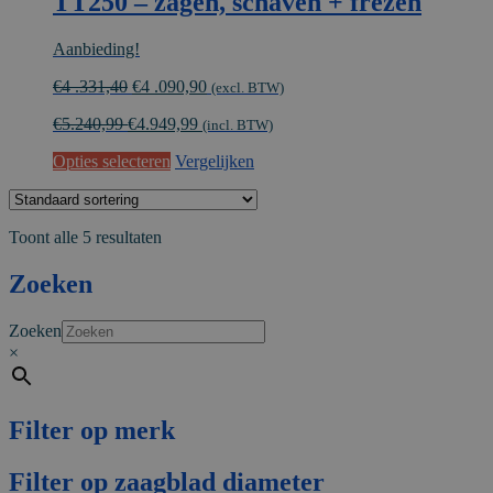
TT250 – zagen, schaven + frezen
Aanbieding!
Oorspronkelijke
Huidige
€
4 .331,40
€
4 .090,90
(excl. BTW)
prijs
prijs
€
5.240,99
€
4.949,99
was:
is:
(incl. BTW)
€4
€4
Opties selecteren
Vergelijken
.331,40.
.090,90.
Toont alle 5 resultaten
Zoeken
Zoeken
×
Filter op merk
Filter op zaagblad diameter