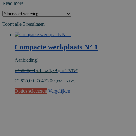
Read more
Toont alle 5 resultaten
Compacte werkplaats N° 1
Aanbieding!
Oorspronkelijke
Huidige
€
4 .838,84
€
4 .524,79
(excl. BTW)
prijs
prijs
€
5.855,00
€
5.475,00
was:
is:
(incl. BTW)
€4
€4
Opties selecteren
Vergelijken
.838,84.
.524,79.