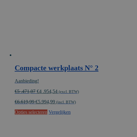
Compacte werkplaats N° 2
Aanbieding!
Oorspronkelijke
Huidige
€
5 .471,07
€
4 .954,54
(excl. BTW)
prijs
prijs
€
6.619,99
€
5.994,99
was:
is:
(incl. BTW)
€5
€4
Opties selecteren
Vergelijken
.471,07.
.954,54.