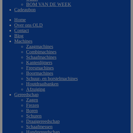
BOM VAN DE WEEK
Cadeaubon
Home
Over ons OLD
Contact
Blog
Machines
Zaagmachines
Combimachines
Schaafmachines
Kantenlijmers
Freesmachines
Boormachines
Schuur- en borstelmachines
Houtdraaibanken
Afzuiging
Gereedschap
Zagen
Frezen
Boren
Schuren
Draaigereedschap
Schaafmessen
Handgereedschap