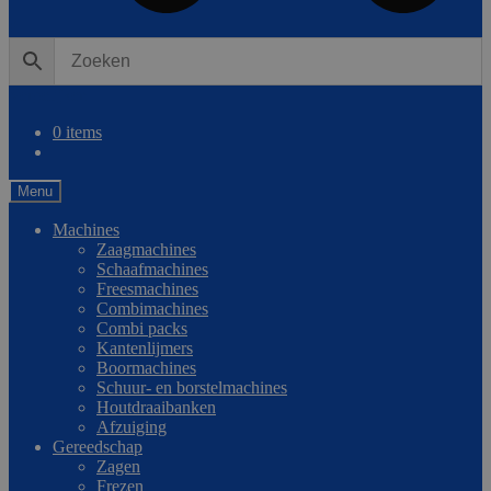
0
Vergelijken
0 items
Menu
Machines
Zaagmachines
Schaafmachines
Freesmachines
Combimachines
Combi packs
Kantenlijmers
Boormachines
Schuur- en borstelmachines
Houtdraaibanken
Afzuiging
Gereedschap
Zagen
Frezen