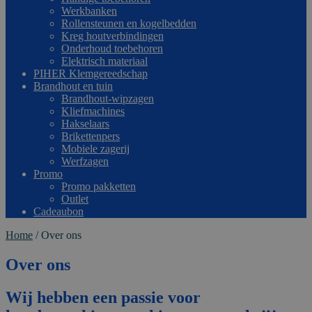
Werkbanken
Rollensteunen en kogelbedden
Kreg houtverbindingen
Onderhoud toebehoren
Elektrisch materiaal
PIHER Klemgereedschap
Brandhout en tuin
Brandhout-wipzagen
Kliefmachines
Hakselaars
Brikettenpers
Mobiele zagerij
Werfzagen
Promo
Promo pakketten
Outlet
Cadeaubon
Home
/
Over ons
Over ons
Wij hebben een passie voor