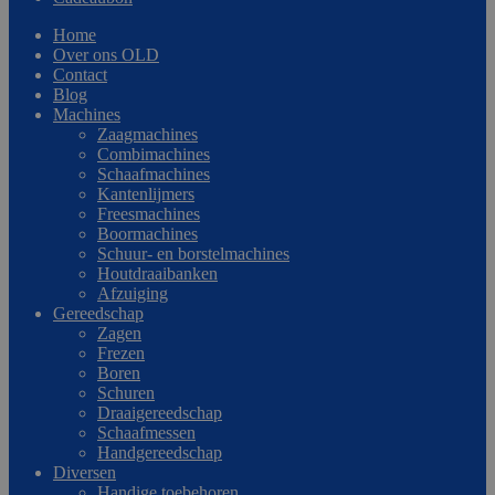
Home
Over ons OLD
Contact
Blog
Machines
Zaagmachines
Combimachines
Schaafmachines
Kantenlijmers
Freesmachines
Boormachines
Schuur- en borstelmachines
Houtdraaibanken
Afzuiging
Gereedschap
Zagen
Frezen
Boren
Schuren
Draaigereedschap
Schaafmessen
Handgereedschap
Diversen
Handige toebehoren