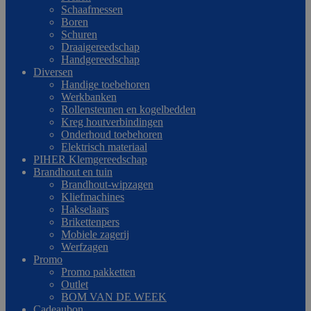
Schaafmessen
Boren
Schuren
Draaigereedschap
Handgereedschap
Diversen
Handige toebehoren
Werkbanken
Rollensteunen en kogelbedden
Kreg houtverbindingen
Onderhoud toebehoren
Elektrisch materiaal
PIHER Klemgereedschap
Brandhout en tuin
Brandhout-wipzagen
Kliefmachines
Hakselaars
Brikettenpers
Mobiele zagerij
Werfzagen
Promo
Promo pakketten
Outlet
BOM VAN DE WEEK
Cadeaubon