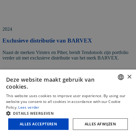
2024
Exclusieve distributie van BARVEX
Naast de merken Virutex en Piher, breidt Tendotools zijn portfolio
verder uit met exclusieve distributie van het merk BARVEX.
×
Deze website maakt gebruik van
cookies.
DUTCH
This website uses cookies to improve user experience. By using our
website you consent to all cookies in accordance with our Cookie
FRENCH
Policy.
Lees verder
DETAILS WEERGEVEN
ENGLISH
ALLES ACCEPTEREN
ALLES AFWIJZEN