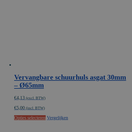
kan
gekozen
worden
op
de
productpagina
Vervangbare schuurhuls asgat 30mm
– Ø65mm
€
4,13
(excl. BTW)
€
5,00
(incl. BTW)
Dit
Opties selecteren
Vergelijken
product
heeft