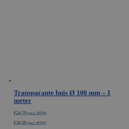
meerdere
variaties.
Deze
optie
kan
gekozen
worden
op
de
productpagina
Transparante buis Ø 100 mm – 1
meter
€
24,79
(excl. BTW)
€
30,00
(incl. BTW)