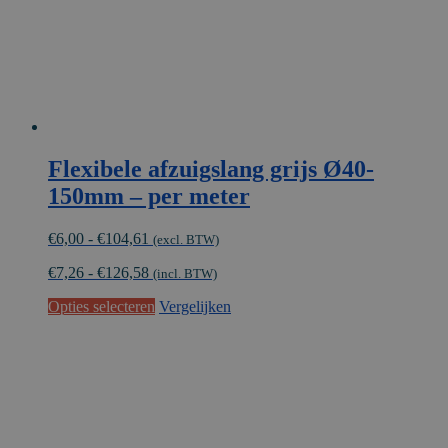
Flexibele afzuigslang grijs Ø40-
150mm – per meter
Prijsklasse:
€
6,00
-
€
104,61
(excl. BTW)
€6,00
€
7,26
-
€
126,58
tot
(incl. BTW)
€104,61
Dit
Opties selecteren
Vergelijken
product
heeft
meerdere
variaties.
Deze
optie
kan