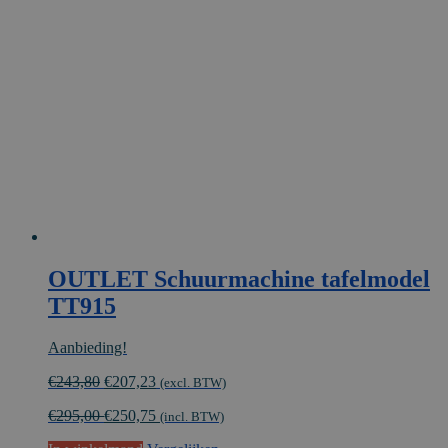
OUTLET Schuurmachine tafelmodel
TT915
Aanbieding!
Oorspronkelijke
Huidige
€
243,80
€
207,23
(excl. BTW)
prijs
prijs
€
295,00
€
250,75
was:
is:
(incl. BTW)
€243,80.
€207,23.