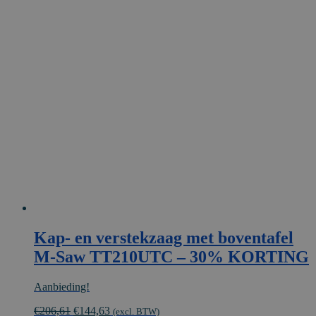
heeft
meerdere
variaties.
Deze
optie
kan
gekozen
worden
op
de
productpagina
Kap- en verstekzaag met boventafel
M-Saw TT210UTC – 30% KORTING
Aanbieding!
Oorspronkelijke
Huidige
€
206,61
€
144,63
(excl. BTW)