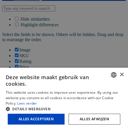
Hide similarities
Highlight differences
Select the fields to be shown. Others will be hidden. Drag and drop
to rearrange the order.
Image
SKU
Rating
Price
×
Stock
Deze website maakt gebruik van
Availability
cookies.
Add to cart
Description
DUTCH
This website uses cookies to improve user experience. By using our
Content
website you consent to all cookies in accordance with our Cookie
FRENCH
Weight
Policy.
Lees verder
Dimensions
DETAILS WEERGEVEN
ENGLISH
Additional information
ALLES ACCEPTEREN
ALLES AFWIJZEN
Click outside to hide the comparison bar
Vergelijken