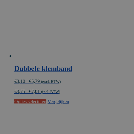
gekozen
worden
op
de
productpagina
Dubbele klemband
Prijsklasse:
€
3,10
-
€
5,79
(excl. BTW)
€3,10
€
3,75
-
€
7,01
tot
(incl. BTW)
€5,79
Dit
Opties selecteren
Vergelijken
product
heeft
meerdere
variaties.
Deze
optie