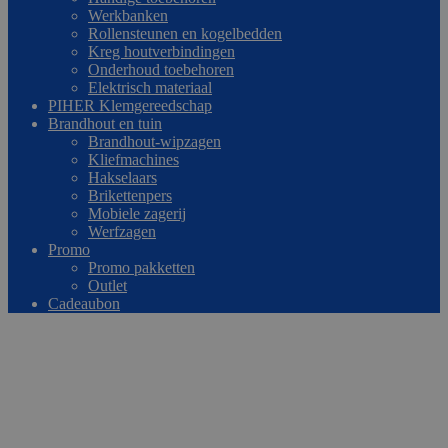
Werkbanken
Rollensteunen en kogelbedden
Kreg houtverbindingen
Onderhoud toebehoren
Elektrisch materiaal
PIHER Klemgereedschap
Brandhout en tuin
Brandhout-wipzagen
Kliefmachines
Hakselaars
Brikettenpers
Mobiele zagerij
Werfzagen
Promo
Promo pakketten
Outlet
Cadeaubon