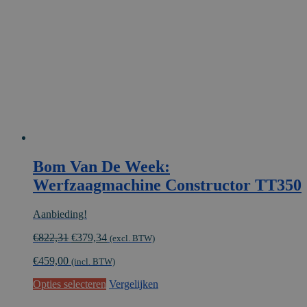
Bom Van De Week:
Werfzaagmachine Constructor TT350
Aanbieding!
Oorspronkelijke
Huidige
€
822,31
€
379,34
(excl. BTW)
prijs
prijs
€
459,00
was:
is:
(incl. BTW)
€822,31.
€379,34.
Dit
Opties selecteren
Vergelijken
product