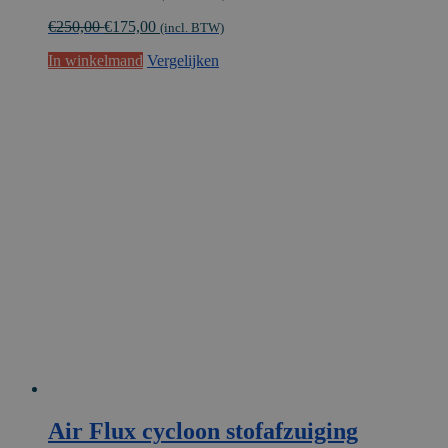
prijs
prijs
€
250,00
€
175,00
was:
is:
(incl. BTW)
€206,61.
€144,63.
In winkelmand
Vergelijken
Air Flux cycloon stofafzuiging