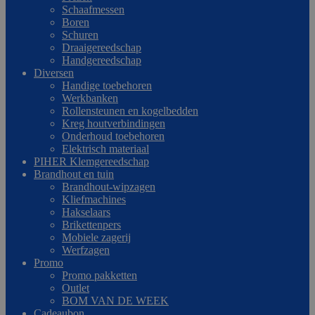
Schaafmessen
Boren
Schuren
Draaigereedschap
Handgereedschap
Diversen
Handige toebehoren
Werkbanken
Rollensteunen en kogelbedden
Kreg houtverbindingen
Onderhoud toebehoren
Elektrisch materiaal
PIHER Klemgereedschap
Brandhout en tuin
Brandhout-wipzagen
Kliefmachines
Hakselaars
Brikettenpers
Mobiele zagerij
Werfzagen
Promo
Promo pakketten
Outlet
BOM VAN DE WEEK
Cadeaubon