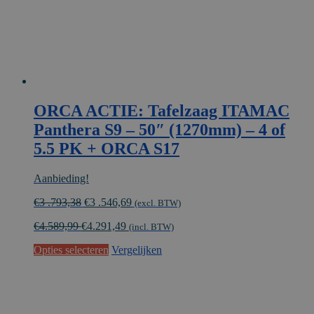
ORCA ACTIE: Tafelzaag ITAMAC
Panthera S9 – 50″ (1270mm) – 4 of
5.5 PK + ORCA S17
Aanbieding!
Oorspronkelijke
Huidige
€
3 .793,38
€
3 .546,69
(excl. BTW)
prijs
prijs
€
4.589,99
€
4.291,49
was:
is:
(incl. BTW)
€3
€3
Opties selecteren
Vergelijken
.793,38.
.546,69.