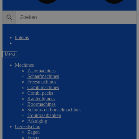
0
Vergelijken
0 items
Menu
Machines
Zaagmachines
Schaafmachines
Freesmachines
Combimachines
Combi packs
Kantenlijmers
Boormachines
Schuur- en borstelmachines
Houtdraaibanken
Afzuiging
Gereedschap
Zagen
Frezen