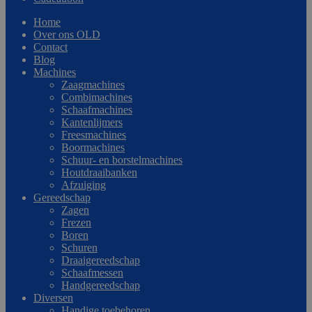
Home
Over ons OLD
Contact
Blog
Machines
Zaagmachines
Combimachines
Schaafmachines
Kantenlijmers
Freesmachines
Boormachines
Schuur- en borstelmachines
Houtdraaibanken
Afzuiging
Gereedschap
Zagen
Frezen
Boren
Schuren
Draaigereedschap
Schaafmessen
Handgereedschap
Diversen
Handige toebehoren