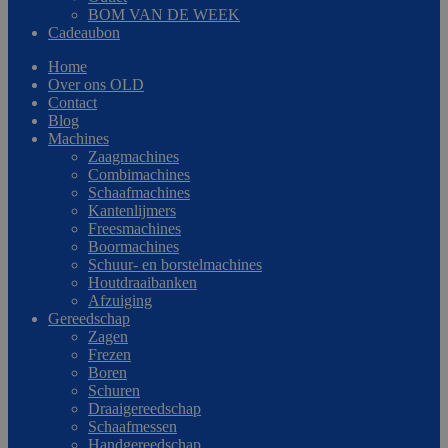
BOM VAN DE WEEK
Cadeaubon
Home
Over ons OLD
Contact
Blog
Machines
Zaagmachines
Combimachines
Schaafmachines
Kantenlijmers
Freesmachines
Boormachines
Schuur- en borstelmachines
Houtdraaibanken
Afzuiging
Gereedschap
Zagen
Frezen
Boren
Schuren
Draaigereedschap
Schaafmessen
Handgereedschap