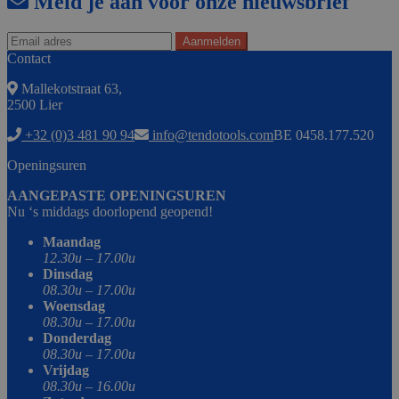
Meld je aan voor onze nieuwsbrief
Contact
Mallekotstraat 63,
2500 Lier
+32 (0)3 481 90 94
info@tendotools.com
BE 0458.177.520
Openingsuren
AANGEPASTE OPENINGSUREN
Nu ‘s middags doorlopend geopend!
Maandag
12.30u – 17.00u
Dinsdag
08.30u – 17.00u
Woensdag
08.30u – 17.00u
Donderdag
08.30u – 17.00u
Vrijdag
08.30u – 16.00u