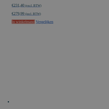
€
231,40
(excl. BTW)
€
279,99
(incl. BTW)
In winkelmand
Vergelijken