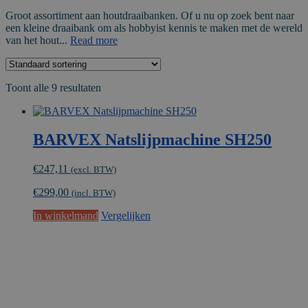
Groot assortiment aan houtdraaibanken. Of u nu op zoek bent naar
een kleine draaibank om als hobbyist kennis te maken met de wereld
van het hout...
Read more
Toont alle 9 resultaten
BARVEX Natslijpmachine SH250
€
247,11
(excl. BTW)
€
299,00
(incl. BTW)
In winkelmand
Vergelijken