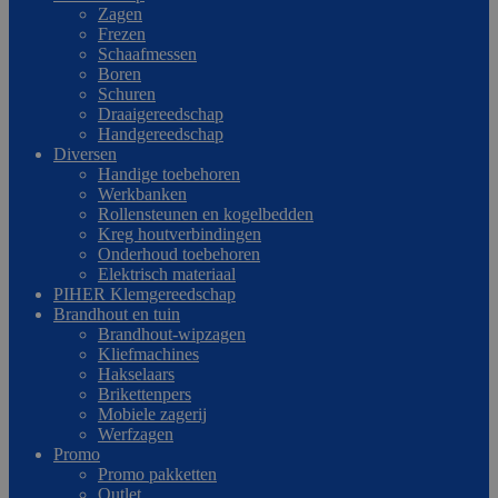
Zagen
Frezen
Schaafmessen
Boren
Schuren
Draaigereedschap
Handgereedschap
Diversen
Handige toebehoren
Werkbanken
Rollensteunen en kogelbedden
Kreg houtverbindingen
Onderhoud toebehoren
Elektrisch materiaal
PIHER Klemgereedschap
Brandhout en tuin
Brandhout-wipzagen
Kliefmachines
Hakselaars
Brikettenpers
Mobiele zagerij
Werfzagen
Promo
Promo pakketten
Outlet