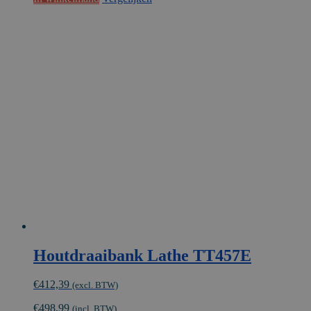
Houtdraaibank Lathe TT457E
€
412,39
(excl. BTW)
€
498,99
(incl. BTW)