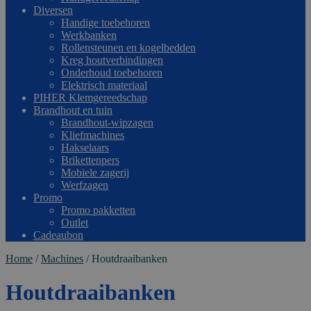
Diversen
Handige toebehoren
Werkbanken
Rollensteunen en kogelbedden
Kreg houtverbindingen
Onderhoud toebehoren
Elektrisch materiaal
PIHER Klemgereedschap
Brandhout en tuin
Brandhout-wipzagen
Kliefmachines
Hakselaars
Brikettenpers
Mobiele zagerij
Werfzagen
Promo
Promo pakketten
Outlet
Cadeaubon
Home
/
Machines
/
Houtdraaibanken
Houtdraaibanken