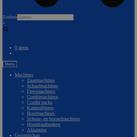
0
Zoeken
×
Vergelijken
0 items
Menu
Machines
Zaagmachines
Schaafmachines
Freesmachines
Combimachines
Combi packs
Kantenlijmers
Boormachines
Schuur- en borstelmachines
Houtdraaibanken
Afzuiging
Gereedschap