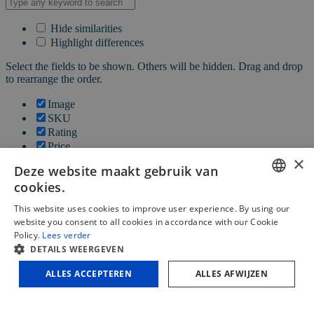
Hide similarities
Highlight differences
Select the fields to be shown. Others will be hidden. Drag and drop
to rearrange the order.
Image
SKU
Rating
Price
×
Stock
Deze website maakt gebruik van
Availability
cookies.
Add to cart
Description
DUTCH
This website uses cookies to improve user experience. By using our
Content
website you consent to all cookies in accordance with our Cookie
FRENCH
Weight
Policy.
Lees verder
Dimensions
DETAILS WEERGEVEN
ENGLISH
Additional information
ALLES ACCEPTEREN
ALLES AFWIJZEN
Click outside to hide the comparison bar
Vergelijken