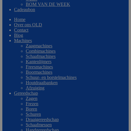
BOM VAN DE WEEK
Cadeaubon
Home
Over ons OLD
Contact
Blog
Machines
Zaagmachines
Combimachines
Schaafmachines
Kantenlijmers
Freesmachines
Boormachines
Schuur- en borstelmachines
Houtdraaibanken
Afzuiging
Gereedschap
Zagen
Frezen
Boren
Schuren
Draaigereedschap
Schaafmessen
Handgereedschap