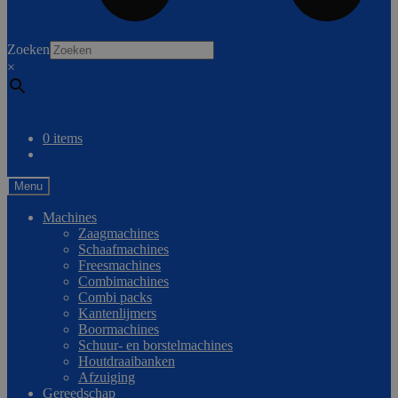
0
Zoeken
×
Vergelijken
0 items
Menu
Machines
Zaagmachines
Schaafmachines
Freesmachines
Combimachines
Combi packs
Kantenlijmers
Boormachines
Schuur- en borstelmachines
Houtdraaibanken
Afzuiging
Gereedschap