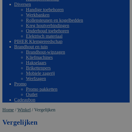
Diversen
Handige toebehoren
Werkbanken
Rollensteunen en kogelbedden
Kreg houtverbindingen
Onderhoud toebehoren
Elektrisch materiaal
PIHER Klemgereedschap
Brandhout en tuin
Brandhout-wipzagen
Kliefmachines
Hakselaars
Brikettenpers
Mobiele zagerij
Werfzagen
Promo
Promo pakketten
Outlet
Cadeaubon
Home
/
Winkel
/
Vergelijken
Vergelijken