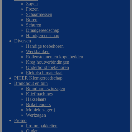
Zagen
Frezen
Schaafmessen
Boren
Schuren
Draaigereedschap
Handgereedschap
Diversen
Handige toebehoren
Werkbanken
Rollensteunen en kogelbedden
Kreg houtverbindingen
Onderhoud toebehoren
Elektrisch materiaal
PIHER Klemgereedschap
Brandhout en tuin
Brandhout-wipzagen
Kliefmachines
Hakselaars
Brikettenpers
Mobiele zagerij
Werfzagen
Promo
Promo pakketten
Outlet