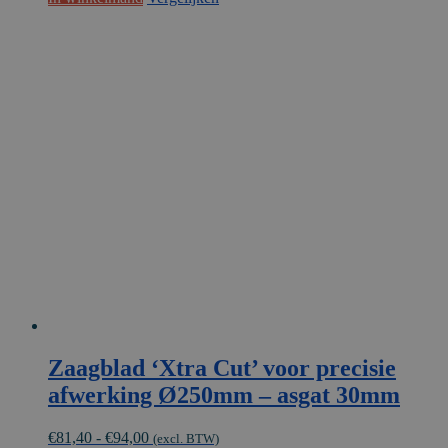
Zaagblad ‘Xtra Cut’ voor precisie
afwerking Ø250mm – asgat 30mm
Prijsklasse:
€
81,40
-
€
94,00
(excl. BTW)