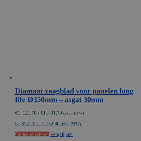
Deze
optie
kan
gekozen
worden
op
de
productpagina
Diamant zaagblad voor panelen long
life Ø350mm – asgat 30mm
Prijsklasse:
€
1 .121,70
-
€
1 .431,70
(excl. BTW)
€1
€
1.357,26
-
€
1.732,36
.121,70
(incl. BTW)
tot
Dit
Opties selecteren
Vergelijken
€1
product
.431,70