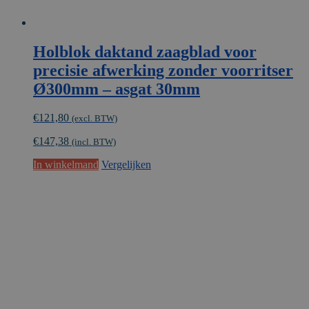
Holblok daktand zaagblad voor
precisie afwerking zonder voorritser
Ø300mm – asgat 30mm
€
121,80
(excl. BTW)
€
147,38
(incl. BTW)
In winkelmand
Vergelijken