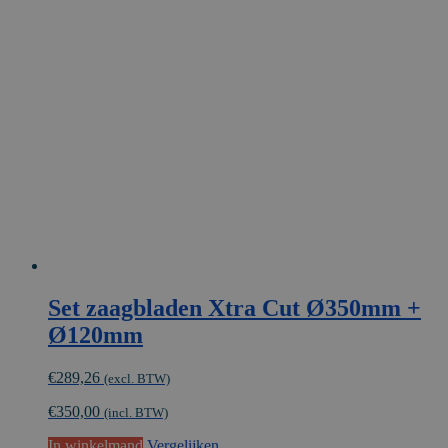
Set zaagbladen Xtra Cut Ø350mm +
Ø120mm
€
289,26
(excl. BTW)
€
350,00
(incl. BTW)
In winkelmand
Vergelijken