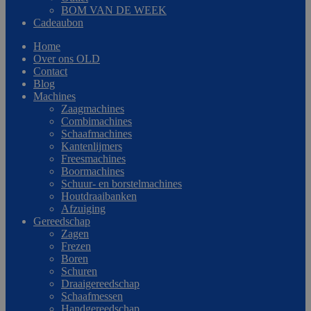
BOM VAN DE WEEK
Cadeaubon
Home
Over ons OLD
Contact
Blog
Machines
Zaagmachines
Combimachines
Schaafmachines
Kantenlijmers
Freesmachines
Boormachines
Schuur- en borstelmachines
Houtdraaibanken
Afzuiging
Gereedschap
Zagen
Frezen
Boren
Schuren
Draaigereedschap
Schaafmessen
Handgereedschap