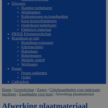
Diversen
Handige toebehoren
Werkbanken
Rollensteunen en kogelbedden
Kreg houtverbindingen
Onderhoud toebehoren
Elektrisch materiaal
PIHER Klemgereedschap
Brandhout en tuin
Brandhout-wipzagen
Kliefmachines
Hakselaars
Brikettenpers
Mobiele zagerij
Werfzagen
Promo
Promo pakketten
Outlet
Cadeaubon
Home
/
Gereedschap
/
Zagen
/
Cirkelzaagbladen voor stationaire
machines
/
Zaagbladen voor hout
/
Afwerking plaatmateriaal
Afwerking plaatmateriaal