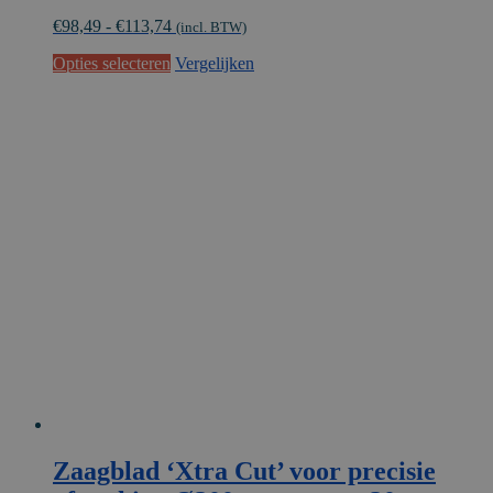
€81,40
€
98,49
-
€
113,74
tot
(incl. BTW)
€94,00
Dit
Opties selecteren
Vergelijken
product
heeft
meerdere
variaties.
Deze
optie
kan
gekozen
worden
op
de
productpagina
Zaagblad ‘Xtra Cut’ voor precisie