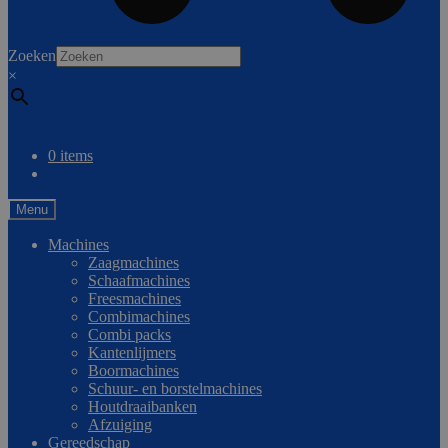
0
Zoeken
×
Vergelijken
0 items
Menu
Machines
Zaagmachines
Schaafmachines
Freesmachines
Combimachines
Combi packs
Kantenlijmers
Boormachines
Schuur- en borstelmachines
Houtdraaibanken
Afzuiging
Gereedschap