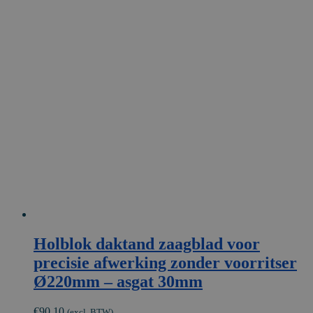
heeft
meerdere
variaties.
Deze
optie
kan
gekozen
worden
op
de
productpagina
Holblok daktand zaagblad voor
precisie afwerking zonder voorritser
Ø220mm – asgat 30mm
€
90,10
(excl. BTW)