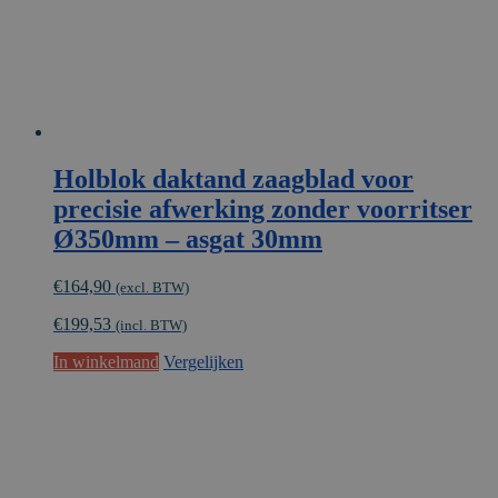
Holblok daktand zaagblad voor
precisie afwerking zonder voorritser
Ø350mm – asgat 30mm
€
164,90
(excl. BTW)
€
199,53
(incl. BTW)
In winkelmand
Vergelijken