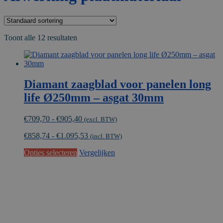
Toont alle 12 resultaten
Diamant zaagblad voor panelen long
life Ø250mm – asgat 30mm
Prijsklasse:
€
709,70
-
€
905,40
(excl. BTW)
€709,70
€
858,74
-
€
1.095,53
tot
(incl. BTW)
€905,40
Dit
Opties selecteren
Vergelijken
product
heeft
meerdere
variaties.
Deze
optie
kan