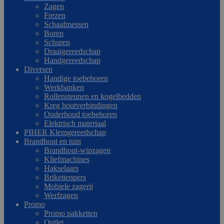
Zagen
Frezen
Schaafmessen
Boren
Schuren
Draaigereedschap
Handgereedschap
Diversen
Handige toebehoren
Werkbanken
Rollensteunen en kogelbedden
Kreg houtverbindingen
Onderhoud toebehoren
Elektrisch materiaal
PIHER Klemgereedschap
Brandhout en tuin
Brandhout-wipzagen
Kliefmachines
Hakselaars
Brikettenpers
Mobiele zagerij
Werfzagen
Promo
Promo pakketten
Outlet