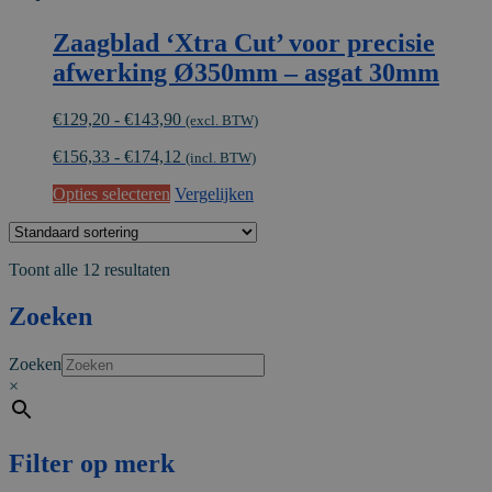
Zaagblad ‘Xtra Cut’ voor precisie
afwerking Ø350mm – asgat 30mm
Prijsklasse:
€
129,20
-
€
143,90
(excl. BTW)
€129,20
€
156,33
-
€
174,12
tot
(incl. BTW)
€143,90
Dit
Opties selecteren
Vergelijken
product
heeft
meerdere
Toont alle 12 resultaten
variaties.
Deze
Zoeken
optie
kan
gekozen
Zoeken
worden
×
op
de
productpagina
Filter op merk