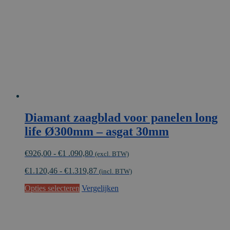
gekozen
worden
op
de
productpagina
Diamant zaagblad voor panelen long
life Ø300mm – asgat 30mm
Prijsklasse:
€
926,00
-
€
1 .090,80
(excl. BTW)
€926,00
€
1.120,46
-
€
1.319,87
tot
(incl. BTW)
€1
Dit
Opties selecteren
Vergelijken
.090,80
product
heeft
meerdere
variaties.