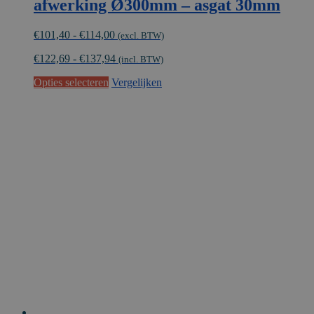
afwerking Ø300mm – asgat 30mm
Prijsklasse:
€
101,40
-
€
114,00
(excl. BTW)
€101,40
€
122,69
-
€
137,94
tot
(incl. BTW)
€114,00
Dit
Opties selecteren
Vergelijken
product
heeft
meerdere
variaties.
Deze
optie
kan
gekozen
worden
op
de
productpagina