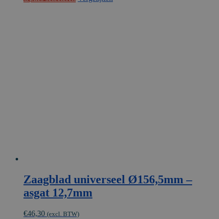
product
heeft
meerdere
variaties.
Deze
optie
kan
gekozen
worden
op
de
productpagina
Zaagblad universeel Ø156,5mm –
asgat 12,7mm
€
46,30
(excl. BTW)