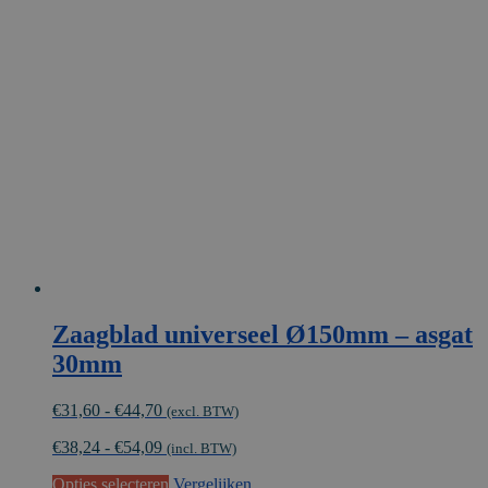
variaties.
Deze
optie
kan
gekozen
worden
op
de
productpagina
Zaagblad universeel Ø150mm – asgat
30mm
Prijsklasse:
€
31,60
-
€
44,70
(excl. BTW)
€31,60
€
38,24
-
€
54,09
tot
(incl. BTW)
€44,70
Dit
Opties selecteren
Vergelijken