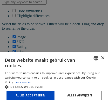
Hide similarities
Highlight differences
Select the fields to be shown. Others will be hidden. Drag and drop
to rearrange the order.
Image
SKU
Rating
Price
×
Stock
Deze website maakt gebruik van
Availability
cookies.
Add to cart
Description
DUTCH
This website uses cookies to improve user experience. By using our
Content
website you consent to all cookies in accordance with our Cookie
FRENCH
Weight
Policy.
Lees verder
Dimensions
DETAILS WEERGEVEN
ENGLISH
Additional information
ALLES ACCEPTEREN
ALLES AFWIJZEN
Click outside to hide the comparison bar
Vergelijken