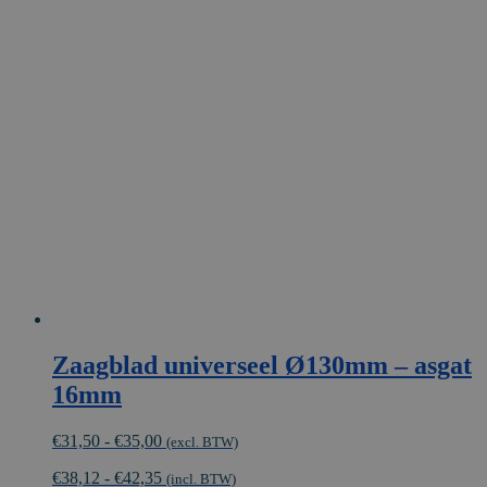
Zaagblad universeel Ø130mm – asgat
16mm
Prijsklasse:
€
31,50
-
€
35,00
(excl. BTW)
€31,50
€
38,12
-
€
42,35
tot
(incl. BTW)