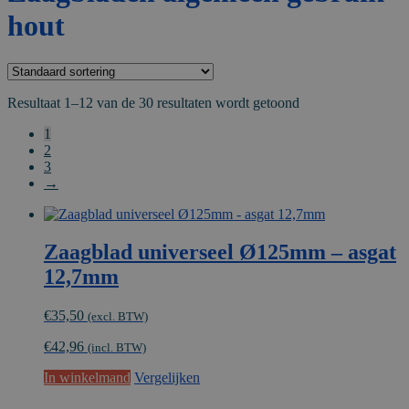
hout
Resultaat 1–12 van de 30 resultaten wordt getoond
1
2
3
→
Zaagblad universeel Ø125mm – asgat
12,7mm
€
35,50
(excl. BTW)
€
42,96
(incl. BTW)
In winkelmand
Vergelijken