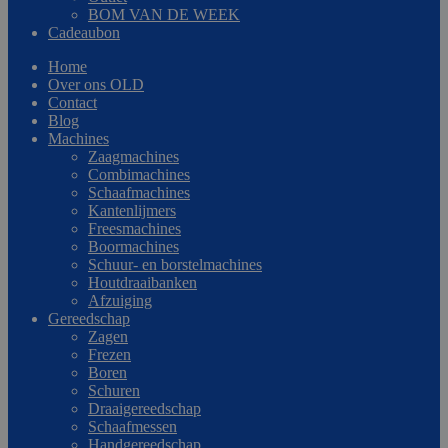
BOM VAN DE WEEK
Cadeaubon
Home
Over ons OLD
Contact
Blog
Machines
Zaagmachines
Combimachines
Schaafmachines
Kantenlijmers
Freesmachines
Boormachines
Schuur- en borstelmachines
Houtdraaibanken
Afzuiging
Gereedschap
Zagen
Frezen
Boren
Schuren
Draaigereedschap
Schaafmessen
Handgereedschap