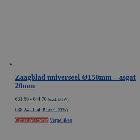
kan
gekozen
worden
op
de
productpagina
Zaagblad universeel Ø150mm – asgat
20mm
Prijsklasse:
€
31,60
-
€
44,70
(excl. BTW)
€31,60
€
38,24
-
€
54,09
tot
(incl. BTW)
€44,70
Dit
Opties selecteren
Vergelijken
product
heeft
meerdere