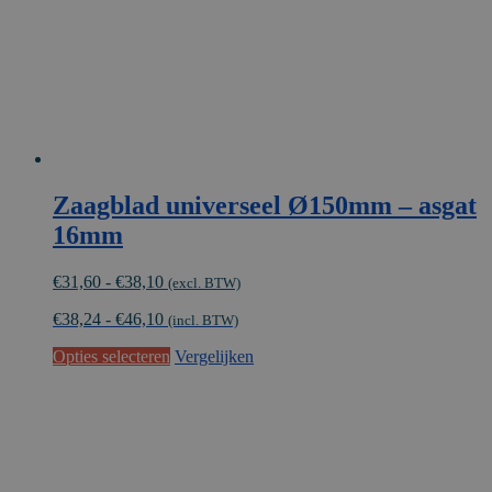
de
productpagina
Zaagblad universeel Ø150mm – asgat
16mm
Prijsklasse:
€
31,60
-
€
38,10
(excl. BTW)
€31,60
€
38,24
-
€
46,10
tot
(incl. BTW)
€38,10
Dit
Opties selecteren
Vergelijken
product
heeft
meerdere
variaties.
Deze
optie