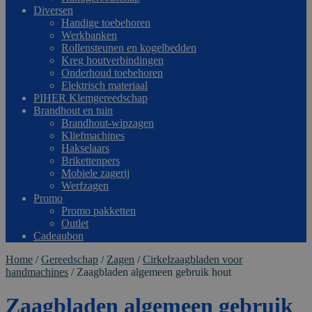
Diversen
Handige toebehoren
Werkbanken
Rollensteunen en kogelbedden
Kreg houtverbindingen
Onderhoud toebehoren
Elektrisch materiaal
PIHER Klemgereedschap
Brandhout en tuin
Brandhout-wipzagen
Kliefmachines
Hakselaars
Brikettenpers
Mobiele zagerij
Werfzagen
Promo
Promo pakketten
Outlet
Cadeaubon
Home
/
Gereedschap
/
Zagen
/
Cirkelzaagbladen voor
handmachines
/
Zaagbladen algemeen gebruik hout
Zaagbladen algemeen gebruik