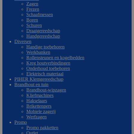
Zagen
Frezen
Schaafmessen
Boren
Schuren
Draaigereedschap
Handgereedschap
Diversen
Handige toebehoren
Werkbanken
Rollensteunen en kogelbedden
Kreg houtverbindingen
Onderhoud toebehoren
Elektrisch materiaal
PIHER Klemgereedschap
Brandhout en tuin
Brandhout-wipzagen
Kliefmachines
Hakselaars
Brikettenpers
Mobiele zagerij
Werfzagen
Promo
Promo pakketten
Outlet