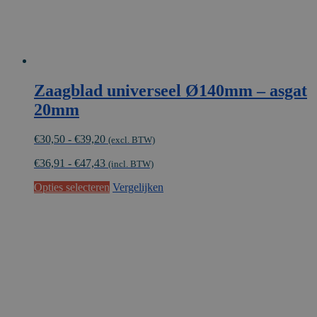
Zaagblad universeel Ø140mm – asgat
20mm
Prijsklasse:
€
30,50
-
€
39,20
(excl. BTW)
€30,50
€
36,91
-
€
47,43
tot
(incl. BTW)
€39,20
Dit
Opties selecteren
Vergelijken
product
heeft
meerdere
variaties.
Deze
optie
kan
gekozen
worden
op