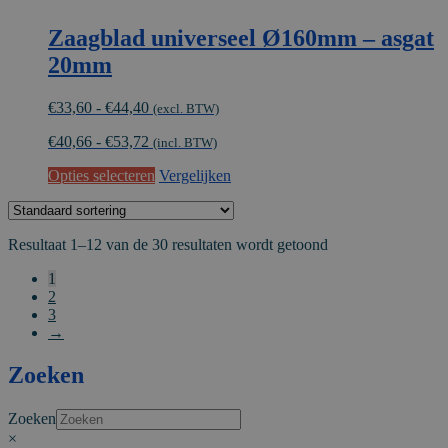
Zaagblad universeel Ø160mm – asgat
20mm
Prijsklasse:
€
33,60
-
€
44,40
(excl. BTW)
€33,60
€
40,66
-
€
53,72
tot
(incl. BTW)
€44,40
Dit
Opties selecteren
Vergelijken
product
heeft
meerdere
Resultaat 1–12 van de 30 resultaten wordt getoond
variaties.
Deze
1
optie
2
kan
3
gekozen
→
worden
op
Zoeken
de
productpagina
Zoeken
×