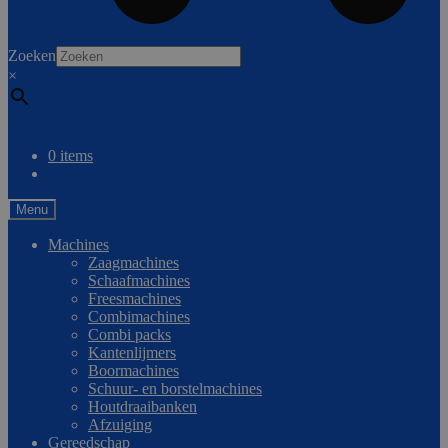
0
Zoeken
×
Vergelijken
0 items
Menu
Machines
Zaagmachines
Schaafmachines
Freesmachines
Combimachines
Combi packs
Kantenlijmers
Boormachines
Schuur- en borstelmachines
Houtdraaibanken
Afzuiging
Gereedschap