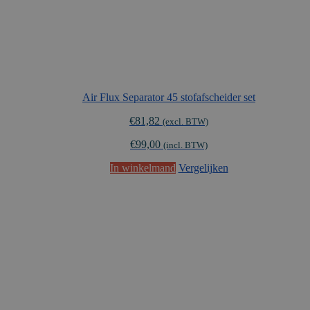
Air Flux Separator 45 stofafscheider set
€
81,82
(excl. BTW)
€
99,00
(incl. BTW)
In winkelmand
Vergelijken