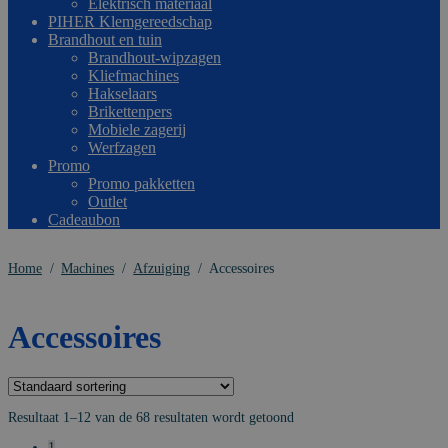
Elektrisch materiaal
PIHER Klemgereedschap
Brandhout en tuin
Brandhout-wipzagen
Kliefmachines
Hakselaars
Brikettenpers
Mobiele zagerij
Werfzagen
Promo
Promo pakketten
Outlet
Cadeaubon
Home
/
Machines
/
Afzuiging
/
Accessoires
Accessoires
Resultaat 1–12 van de 68 resultaten wordt getoond
1