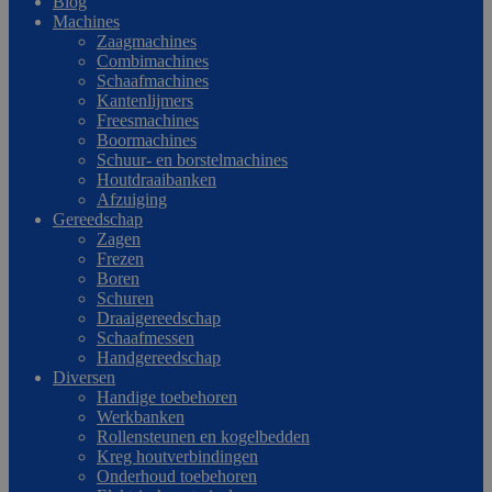
Blog
Machines
Zaagmachines
Combimachines
Schaafmachines
Kantenlijmers
Freesmachines
Boormachines
Schuur- en borstelmachines
Houtdraaibanken
Afzuiging
Gereedschap
Zagen
Frezen
Boren
Schuren
Draaigereedschap
Schaafmessen
Handgereedschap
Diversen
Handige toebehoren
Werkbanken
Rollensteunen en kogelbedden
Kreg houtverbindingen
Onderhoud toebehoren