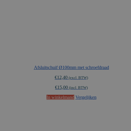
Afsluitschuif Ø100mm met schroefdraad
€
12,40
(excl. BTW)
€
15,00
(incl. BTW)
In winkelmand
Vergelijken