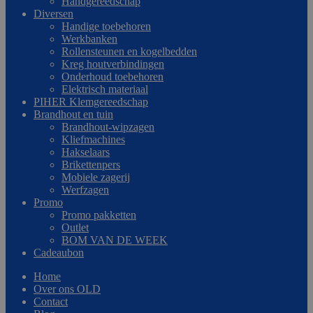
Handgereedschap
Diversen
Handige toebehoren
Werkbanken
Rollensteunen en kogelbedden
Kreg houtverbindingen
Onderhoud toebehoren
Elektrisch materiaal
PIHER Klemgereedschap
Brandhout en tuin
Brandhout-wipzagen
Kliefmachines
Hakselaars
Brikettenpers
Mobiele zagerij
Werfzagen
Promo
Promo pakketten
Outlet
BOM VAN DE WEEK
Cadeaubon
Home
Over ons OLD
Contact