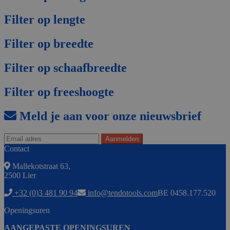
Filter op lengte
Filter op breedte
Filter op schaafbreedte
Filter op freeshoogte
Meld je aan voor onze nieuwsbrief
Contact
Mallekotstraat 63,
2500 Lier
+32 (0)3 481 90 94
info@tendotools.com
BE 0458.177.520
Openingsuren
AANGEPASTE OPENINGSUREN