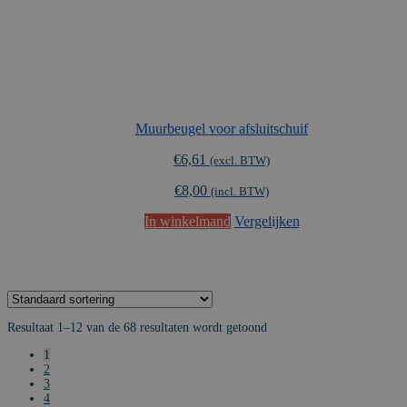
Muurbeugel voor afsluitschuif
€
6,61
(excl. BTW)
€
8,00
(incl. BTW)
In winkelmand
Vergelijken
Resultaat 1–12 van de 68 resultaten wordt getoond
1
2
3
4