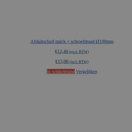
Afsluitschuif quick + schroefdraad Ø100mm
€
12,40
(excl. BTW)
€
15,00
(incl. BTW)
In winkelmand
Vergelijken