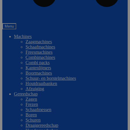
0
Vergelijken
Menu
Machines
Zaagmachines
Schaafmachines
Freesmachines
Combimachines
Combi packs
Kantenlijmers
Boormachines
Schuur- en borstelmachines
Houtdraaibanken
Afzuiging
Gereedschap
Zagen
Frezen
Schaafmessen
Boren
Schuren
Draaigereedschap