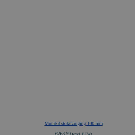
Muurkit stofafzuiging 100 mm
€
268,59
(excl. BTW)