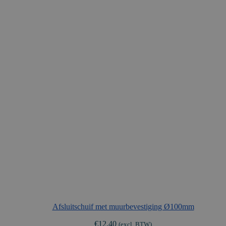
Afsluitschuif met muurbevestiging Ø100mm
€
12,40
(excl. BTW)