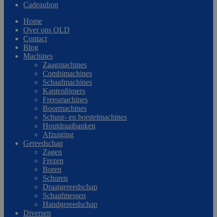
Cadeaubon
Home
Over ons OLD
Contact
Blog
Machines
Zaagmachines
Combimachines
Schaafmachines
Kantenlijmers
Freesmachines
Boormachines
Schuur- en borstelmachines
Houtdraaibanken
Afzuiging
Gereedschap
Zagen
Frezen
Boren
Schuren
Draaigereedschap
Schaafmessen
Handgereedschap
Diversen