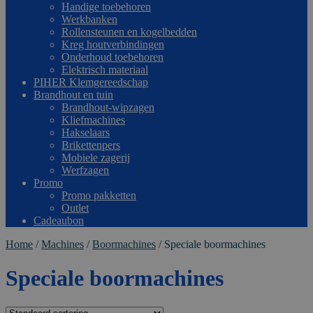
Handige toebehoren
Werkbanken
Rollensteunen en kogelbedden
Kreg houtverbindingen
Onderhoud toebehoren
Elektrisch materiaal
PIHER Klemgereedschap
Brandhout en tuin
Brandhout-wipzagen
Kliefmachines
Hakselaars
Brikettenpers
Mobiele zagerij
Werfzagen
Promo
Promo pakketten
Outlet
Cadeaubon
Home
/
Machines
/
Boormachines
/
Speciale boormachines
Speciale boormachines