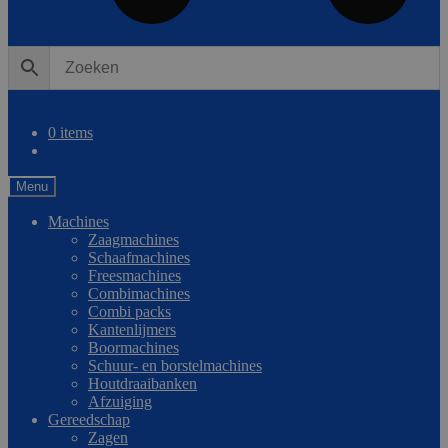
0
Vergelijken
0 items
Menu
Machines
Zaagmachines
Schaafmachines
Freesmachines
Combimachines
Combi packs
Kantenlijmers
Boormachines
Schuur- en borstelmachines
Houtdraaibanken
Afzuiging
Gereedschap
Zagen