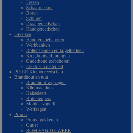
Frezen
Schaafmessen
Boren
Schuren
Draaigereedschap
Handgereedschap
Diversen
Handige toebehoren
Werkbanken
Rollensteunen en kogelbedden
Kreg houtverbindingen
Onderhoud toebehoren
Elektrisch materiaal
PIHER Klemgereedschap
Brandhout en tuin
Brandhout-wipzagen
Kliefmachines
Hakselaars
Brikettenpers
Mobiele zagerij
Werfzagen
Promo
Promo pakketten
Outlet
BOM VAN DE WEEK