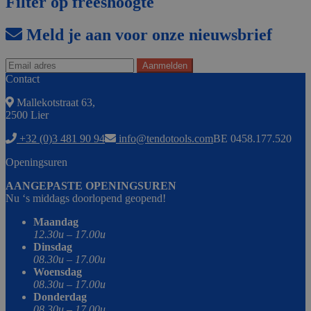
Filter op freeshoogte
Meld je aan voor onze nieuwsbrief
Contact
Mallekotstraat 63,
2500 Lier
+32 (0)3 481 90 94
info@tendotools.com
BE 0458.177.520
Openingsuren
AANGEPASTE OPENINGSUREN
Nu ‘s middags doorlopend geopend!
Maandag
12.30u – 17.00u
Dinsdag
08.30u – 17.00u
Woensdag
08.30u – 17.00u
Donderdag
08.30u – 17.00u