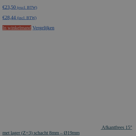
€
23,50
(excl. BTW)
€
28,44
(incl. BTW)
In winkelmand
Vergelijken
Afkantfrees 15°
met lager (Z=3) schacht 8mm – Ø19mm