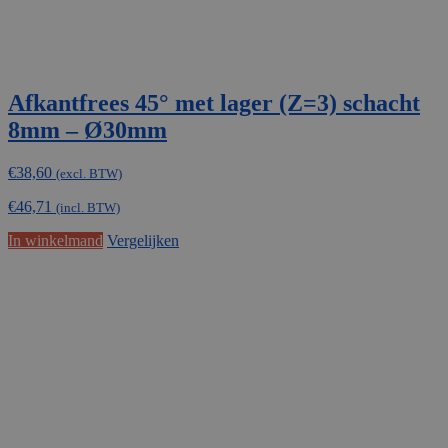
Afkantfrees 45° met lager (Z=3) schacht
8mm – Ø30mm
€
38,60
(excl. BTW)
€
46,71
(incl. BTW)
In winkelmand
Vergelijken