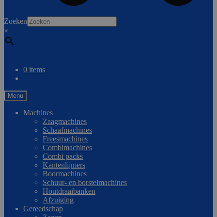
0
Zoeken
×
Vergelijken
0 items
Menu
Machines
Zaagmachines
Schaafmachines
Freesmachines
Combimachines
Combi packs
Kantenlijmers
Boormachines
Schuur- en borstelmachines
Houtdraaibanken
Afzuiging
Gereedschap