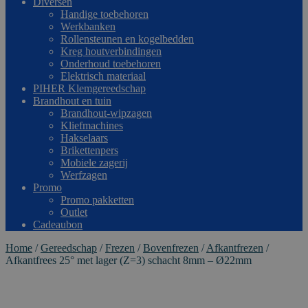
Diversen
Handige toebehoren
Werkbanken
Rollensteunen en kogelbedden
Kreg houtverbindingen
Onderhoud toebehoren
Elektrisch materiaal
PIHER Klemgereedschap
Brandhout en tuin
Brandhout-wipzagen
Kliefmachines
Hakselaars
Brikettenpers
Mobiele zagerij
Werfzagen
Promo
Promo pakketten
Outlet
Cadeaubon
Home
/
Gereedschap
/
Frezen
/
Bovenfrezen
/
Afkantfrezen
/
Afkantfrees 25° met lager (Z=3) schacht 8mm – Ø22mm