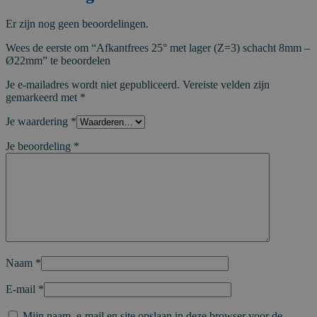
Er zijn nog geen beoordelingen.
Wees de eerste om “Afkantfrees 25° met lager (Z=3) schacht 8mm –
Ø22mm” te beoordelen
Je e-mailadres wordt niet gepubliceerd.
Vereiste velden zijn
gemarkeerd met
*
Je waardering
*
Je beoordeling
*
Naam
*
E-mail
*
Mijn naam, e-mail en site opslaan in deze browser voor de