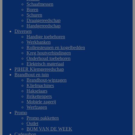
Schaafmessen
Boren
Schuren
Draaigereedschap
Handgereedschap
Diversen
Handige toebehoren
Werkbanken
Rollensteunen en kogelbedden
Kreg houtverbindingen
Onderhoud toebehoren
Elektrisch materiaal
PIHER Klemgereedschap
Brandhout en tuin
Brandhout-wipzagen
Kliefmachines
Hakselaars
Brikettenpers
Mobiele zagerij
Werfzagen
Promo
Promo pakketten
Outlet
BOM VAN DE WEEK
Cadeaubon