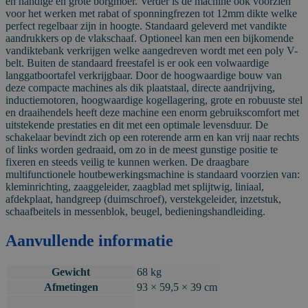
en handige en grote borgmoer. Verder is de machine ook voorzien
voor het werken met rabat of sponningfrezen tot 12mm dikte welke
perfect regelbaar zijn in hoogte. Standaard geleverd met vandikte
aandrukkers op de vlakschaaf. Optioneel kan men een bijkomende
vandiktebank verkrijgen welke aangedreven wordt met een poly V-
belt. Buiten de standaard freestafel is er ook een volwaardige
langgatboortafel verkrijgbaar. Door de hoogwaardige bouw van
deze compacte machines als dik plaatstaal, directe aandrijving,
inductiemotoren, hoogwaardige kogellagering, grote en robuuste stel
en draaihendels heeft deze machine een enorm gebruikscomfort met
uitstekende prestaties en dit met een optimale levensduur. De
schakelaar bevindt zich op een roterende arm en kan vrij naar rechts
of links worden gedraaid, om zo in de meest gunstige positie te
fixeren en steeds veilig te kunnen werken. De draagbare
multifunctionele houtbewerkingsmachine is standaard voorzien van:
kleminrichting, zaaggeleider, zaagblad met splijtwig, liniaal,
afdekplaat, handgreep (duimschroef), verstekgeleider, inzetstuk,
schaafbeitels in messenblok, beugel, bedieningshandleiding.
Aanvullende informatie
Gewicht
68 kg
Afmetingen
93 × 59,5 × 39 cm