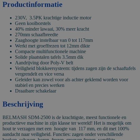
Productinformatie
230V, 3.5PK krachtige inductie motor
Geen koolborstels
40% minder lawaai, 30% meer kracht
270mm schaafbreedte
Zaaghoogte instelbaar van 0 tot 117mm
Werkt met groeffrezen tot 12mm dikte
Compacte multifunctionele machine
Solide plaatstalen tafels 3.5mm dik
Aandrijving door Poly-V belt
Veiligheid blokkeersysteem: tijdens zagen zijn de schaaftafels
vergrendelt en vice versa
Geleider kan zowel voor als achter geklemd worden voor
stabiel en precies werken
Draaibare schakelaar
Beschrijving
BELMASH SDM-2500 is de krachtigste, meest functionele en
productieve machine in zijn klasse ter wereld! Het is mogelijk om
hout te verzagen met een hoogte van 117 mm, en dit met 100%
aandacht naar veiligheid. Functies: zagen onder verschillende
hoeken, schaven, boren, frezen, groeven frezen, vandikte