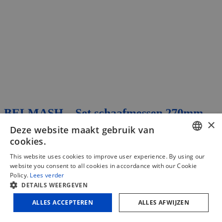
BELMASH – Set schaafmessen 270mm
×
voor SDM2500
Deze website maakt gebruik van
cookies.
€
28,92
(excl. BTW)
DUTCH
This website uses cookies to improve user experience. By using our
€
34,99
(incl. BTW)
website you consent to all cookies in accordance with our Cookie
FRENCH
Policy.
Lees verder
In winkelmand
Vergelijken
DETAILS WEERGEVEN
ENGLISH
ALLES ACCEPTEREN
ALLES AFWIJZEN