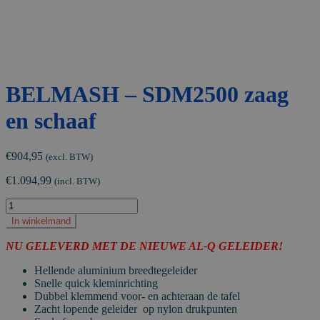
BELMASH – SDM2500 zaag
en schaaf
€
904,95
(excl. BTW)
€
1.094,99
(incl. BTW)
BELMASH
-
In winkelmand
SDM2500
zaag
NU GELEVERD MET DE NIEUWE AL-Q GELEIDER!
en
schaaf
Hellende aluminium breedtegeleider
aantal
Snelle quick kleminrichting
Dubbel klemmend voor- en achteraan de tafel
Zacht lopende geleider op nylon drukpunten