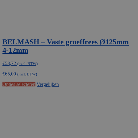
BELMASH – Vaste groeffrees Ø125mm
4-12mm
€
53,72
(excl. BTW)
€
65,00
(incl. BTW)
Dit
Opties selecteren
Vergelijken
product
heeft
meerdere
variaties.
Deze
optie
kan
gekozen
worden