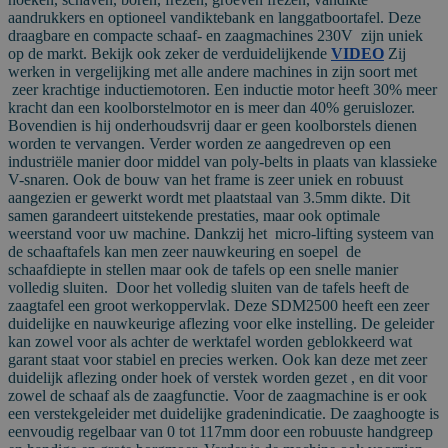
aandrukkers en optioneel vandiktebank en langgatboortafel. Deze
draagbare en compacte schaaf- en zaagmachines 230V zijn uniek
op de markt. Bekijk ook zeker de verduidelijkende
VIDEO
Zij
werken in vergelijking met alle andere machines in zijn soort met
zeer krachtige inductiemotoren. Een inductie motor heeft 30% meer
kracht dan een koolborstelmotor en is meer dan 40% geruislozer.
Bovendien is hij onderhoudsvrij daar er geen koolborstels dienen
worden te vervangen. Verder worden ze aangedreven op een
industriële manier door middel van poly-belts in plaats van klassieke
V-snaren. Ook de bouw van het frame is zeer uniek en robuust
aangezien er gewerkt wordt met plaatstaal van 3.5mm dikte. Dit
samen garandeert uitstekende prestaties, maar ook optimale
weerstand voor uw machine. Dankzij het micro-lifting systeem van
de schaaftafels kan men zeer nauwkeuring en soepel de
schaafdiepte in stellen maar ook de tafels op een snelle manier
volledig sluiten. Door het volledig sluiten van de tafels heeft de
zaagtafel een groot werkoppervlak. Deze SDM2500 heeft een zeer
duidelijke en nauwkeurige aflezing voor elke instelling. De geleider
kan zowel voor als achter de werktafel worden geblokkeerd wat
garant staat voor stabiel en precies werken. Ook kan deze met zeer
duidelijk aflezing onder hoek of verstek worden gezet , en dit voor
zowel de schaaf als de zaagfunctie. Voor de zaagmachine is er ook
een verstekgeleider met duidelijke gradenindicatie. De zaaghoogte is
eenvoudig regelbaar van 0 tot 117mm door een robuuste handgreep