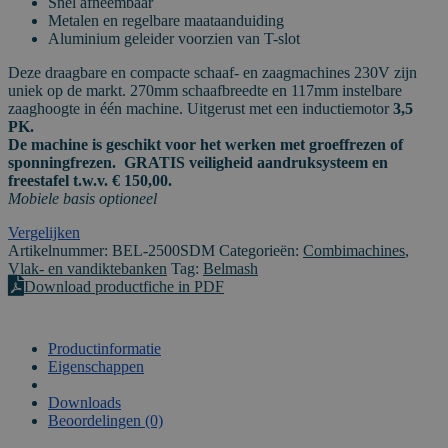
Snel afneembaar
Metalen en regelbare maataanduiding
Aluminium geleider voorzien van T-slot
Deze draagbare en compacte schaaf- en zaagmachines 230V zijn
uniek op de markt. 270mm schaafbreedte en 117mm instelbare
zaaghoogte in één machine. Uitgerust met een inductiemotor
3,5
PK.
De machine is geschikt voor het werken met groeffrezen of
sponningfrezen. GRATIS veiligheid aandruksysteem en
freestafel t.w.v. € 150,00.
Mobiele basis optioneel
Vergelijken
Artikelnummer:
BEL-2500SDM
Categorieën:
Combimachines
,
Vlak- en vandiktebanken
Tag:
Belmash
Download productfiche in PDF
Productinformatie
Eigenschappen
VIDEO
Downloads
Beoordelingen (0)