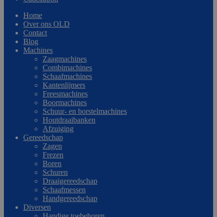
Home
Over ons OLD
Contact
Blog
Machines
Zaagmachines
Combimachines
Schaafmachines
Kantenlijmers
Freesmachines
Boormachines
Schuur- en borstelmachines
Houtdraaibanken
Afzuiging
Gereedschap
Zagen
Frezen
Boren
Schuren
Draaigereedschap
Schaafmessen
Handgereedschap
Diversen
Handige toebehoren