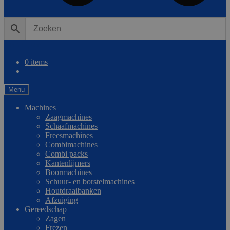
0
Vergelijken
0 items
Menu
Machines
Zaagmachines
Schaafmachines
Freesmachines
Combimachines
Combi packs
Kantenlijmers
Boormachines
Schuur- en borstelmachines
Houtdraaibanken
Afzuiging
Gereedschap
Zagen
Frezen