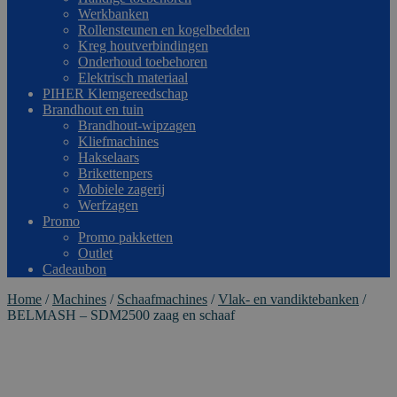
Werkbanken
Rollensteunen en kogelbedden
Kreg houtverbindingen
Onderhoud toebehoren
Elektrisch materiaal
PIHER Klemgereedschap
Brandhout en tuin
Brandhout-wipzagen
Kliefmachines
Hakselaars
Brikettenpers
Mobiele zagerij
Werfzagen
Promo
Promo pakketten
Outlet
Cadeaubon
Home
/
Machines
/
Schaafmachines
/
Vlak- en vandiktebanken
/
BELMASH – SDM2500 zaag en schaaf