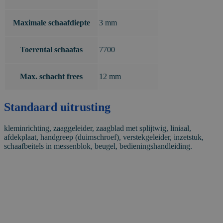
Maximale schaafdiepte
3 mm
Toerental schaafas
7700
Max. schacht frees
12 mm
Standaard uitrusting
kleminrichting, zaaggeleider, zaagblad met splijtwig, liniaal,
afdekplaat, handgreep (duimschroef), verstekgeleider, inzetstuk,
schaafbeitels in messenblok, beugel, bedieningshandleiding.