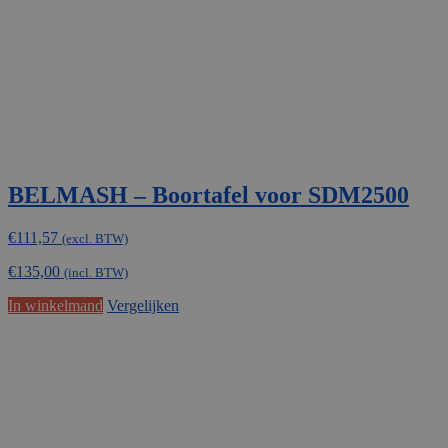
op
de
productpagina
BELMASH – Boortafel voor SDM2500
€
111,57
(excl. BTW)
€
135,00
(incl. BTW)
In winkelmand
Vergelijken