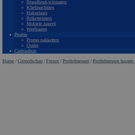
Brandhout-wipzagen
Kliefmachines
Hakselaars
Brikettenpers
Mobiele zagerij
Werfzagen
Promo
Promo pakketten
Outlet
Cadeaubon
Home
/
Gereedschap
/
Frezen
/
Profielmessen
/
Profielmessen hoogt