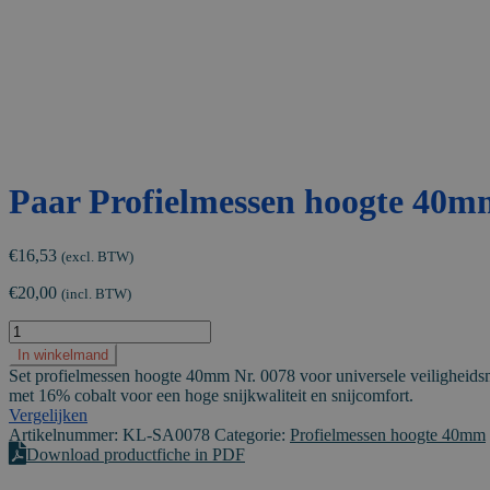
Paar Profielmessen hoogte 40m
€
16,53
(excl. BTW)
€
20,00
(incl. BTW)
Paar
Profielmessen
In winkelmand
hoogte
Set profielmessen hoogte 40mm Nr. 0078 voor universele veiligheids
40mm
met 16% cobalt voor een hoge snijkwaliteit en snijcomfort.
Nr.
Vergelijken
0078
Artikelnummer:
KL-SA0078
Categorie:
Profielmessen hoogte 40mm
aantal
Download productfiche in PDF