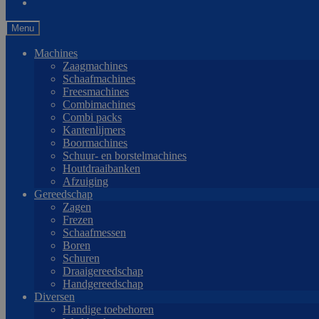
Menu
Machines
Zaagmachines
Schaafmachines
Freesmachines
Combimachines
Combi packs
Kantenlijmers
Boormachines
Schuur- en borstelmachines
Houtdraaibanken
Afzuiging
Gereedschap
Zagen
Frezen
Schaafmessen
Boren
Schuren
Draaigereedschap
Handgereedschap
Diversen
Handige toebehoren