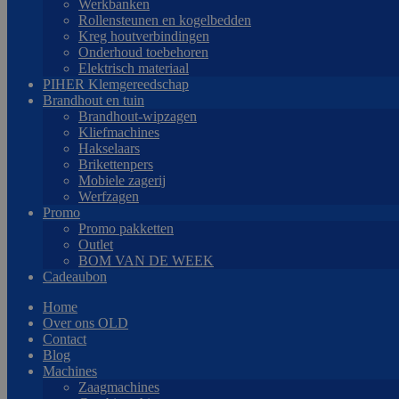
Werkbanken
Rollensteunen en kogelbedden
Kreg houtverbindingen
Onderhoud toebehoren
Elektrisch materiaal
PIHER Klemgereedschap
Brandhout en tuin
Brandhout-wipzagen
Kliefmachines
Hakselaars
Brikettenpers
Mobiele zagerij
Werfzagen
Promo
Promo pakketten
Outlet
BOM VAN DE WEEK
Cadeaubon
Home
Over ons OLD
Contact
Blog
Machines
Zaagmachines