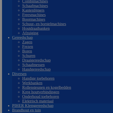
Combimachines
Schaafmachines
Kantenlijmers
Freesmachines
Boormachines
Schuur- en borstelmachines
Houtdraaibanken
Afzuiging
Gereedschap
Zagen
Frezen
Boren
Schuren
Draaigereedschap
Schaafmessen
Handgereedschap
Diversen
Handige toebehoren
Werkbanken
Rollensteunen en kogelbedden
Kreg houtverbindingen
Onderhoud toebehoren
Elektrisch materiaal
PIHER Klemgereedschap
Brandhout en tuin