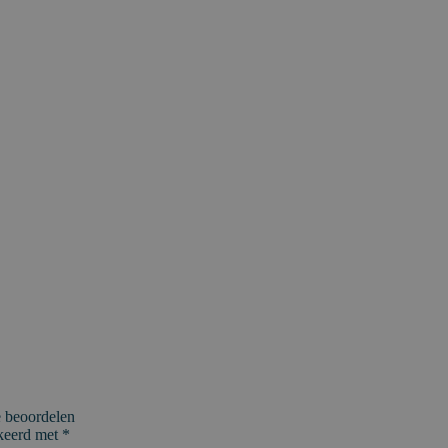
e beoordelen
rkeerd met
*