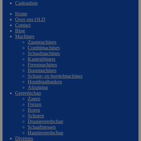
Cadeaubon
Home
Over ons OLD
Contact
Blog
Machines
Zaagmachines
Combimachines
Schaafmachines
Kantenlijmers
Freesmachines
Boormachines
Schuur- en borstelmachines
Houtdraaibanken
Afzuiging
Gereedschap
Zagen
Frezen
Boren
Schuren
Draaigereedschap
Schaafmessen
Handgereedschap
Diversen