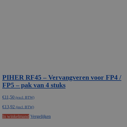
optie
kan
gekozen
worden
op
de
productpagina
PIHER RF45 – Vervangveren voor FP4 /
FP5 – pak van 4 stuks
€
11,50
(excl. BTW)
€
13,92
(incl. BTW)
In winkelmand
Vergelijken