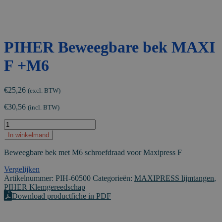
PIHER Beweegbare bek MAXI
F +M6
€
25,26
(excl. BTW)
€
30,56
(incl. BTW)
PIHER
Beweegbare
In winkelmand
bek
MAXI
Beweegbare bek met M6 schroefdraad voor Maxipress F
F
+M6
Vergelijken
aantal
Artikelnummer:
PIH-60500
Categorieën:
MAXIPRESS lijmtangen
,
PIHER Klemgereedschap
Download productfiche in PDF