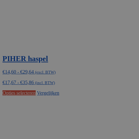
PIHER haspel
Prijsklasse:
€
14,60
-
€
29,64
(excl. BTW)
€14,60
€
17,67
-
€
35,86
tot
(incl. BTW)
€29,64
Dit
Opties selecteren
Vergelijken
product
heeft
meerdere
variaties.
Deze
optie
kan
gekozen