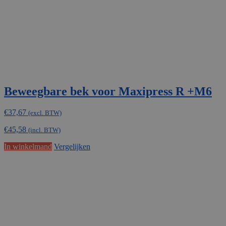
de
productpagina
Beweegbare bek voor Maxipress R +M6
€
37,67
(excl. BTW)
€
45,58
(incl. BTW)
In winkelmand
Vergelijken