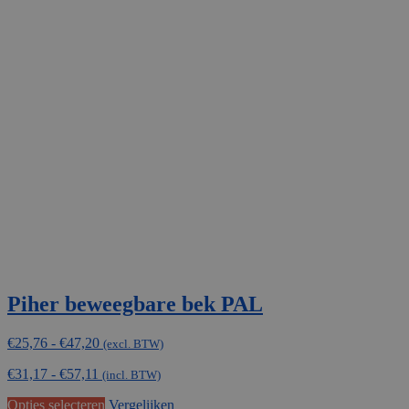
Piher beweegbare bek PAL
Prijsklasse:
€
25,76
-
€
47,20
(excl. BTW)
€25,76
€
31,17
-
€
57,11
tot
(incl. BTW)
€47,20
Dit
Opties selecteren
Vergelijken