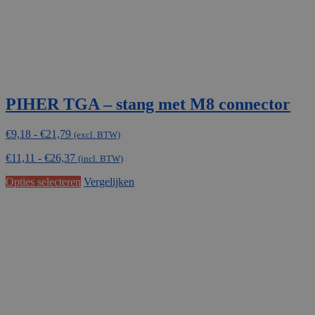
worden
op
de
productpagina
PIHER TGA – stang met M8 connector
Prijsklasse:
€
9,18
-
€
21,79
(excl. BTW)
€9,18
€
11,11
-
€
26,37
tot
(incl. BTW)
€21,79
Dit
Opties selecteren
Vergelijken
product
heeft
meerdere
variaties.
Deze
optie
kan
gekozen
worden
op