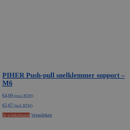
kan
gekozen
worden
op
de
productpagina
PIHER Push-pull snelklemmer support –
M6
€
4,69
(excl. BTW)
€
5,67
(incl. BTW)
In winkelmand
Vergelijken