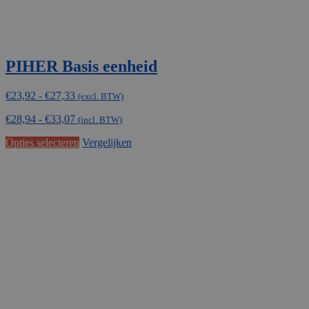
PIHER Basis eenheid
Prijsklasse:
€
23,92
-
€
27,33
(excl. BTW)
€23,92
€
28,94
-
€
33,07
tot
(incl. BTW)
€27,33
Dit
Opties selecteren
Vergelijken
product
heeft
meerdere
variaties.
Deze
optie
kan
gekozen
worden
op
de
productpagina