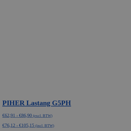
heeft
meerdere
variaties.
Deze
optie
kan
gekozen
worden
op
de
productpagina
PIHER Lastang G5PH
Prijsklasse:
€
62,91
-
€
86,90
(excl. BTW)
€62,91
€
76,12
-
€
105,15
tot
(incl. BTW)
€86,90