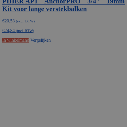
PIHER AP1 – AnchorPRO – 3/4″ – 19mm
Kit voor lange verstekbalken
€
20,53
(excl. BTW)
€
24,84
(incl. BTW)
In winkelmand
Vergelijken