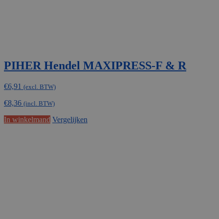
op
de
productpagina
PIHER Hendel MAXIPRESS-F & R
€
6,91
(excl. BTW)
€
8,36
(incl. BTW)
In winkelmand
Vergelijken