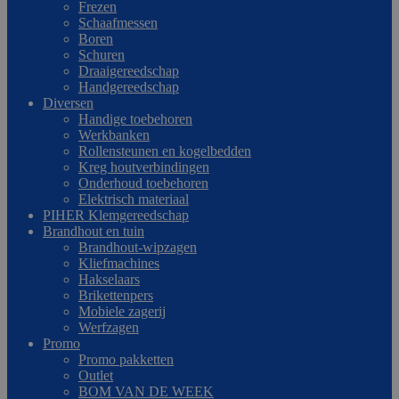
Frezen
Schaafmessen
Boren
Schuren
Draaigereedschap
Handgereedschap
Diversen
Handige toebehoren
Werkbanken
Rollensteunen en kogelbedden
Kreg houtverbindingen
Onderhoud toebehoren
Elektrisch materiaal
PIHER Klemgereedschap
Brandhout en tuin
Brandhout-wipzagen
Kliefmachines
Hakselaars
Brikettenpers
Mobiele zagerij
Werfzagen
Promo
Promo pakketten
Outlet
BOM VAN DE WEEK