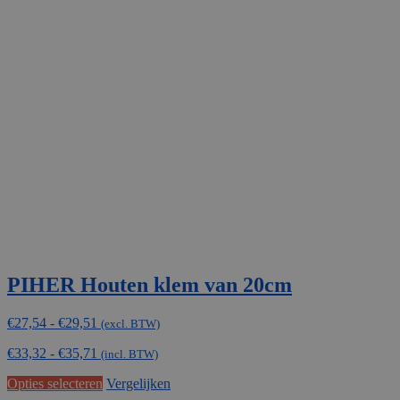
PIHER Houten klem van 20cm
Prijsklasse:
€
27,54
-
€
29,51
(excl. BTW)
€27,54
€
33,32
-
€
35,71
tot
(incl. BTW)
€29,51
Dit
Opties selecteren
Vergelijken
product