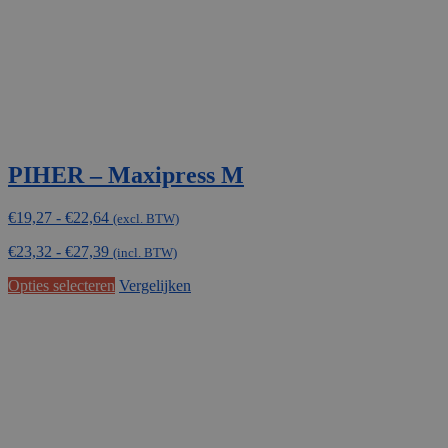
PIHER – Maxipress M
Prijsklasse:
€
19,27
-
€
22,64
(excl. BTW)
€19,27
€
23,32
-
€
27,39
tot
(incl. BTW)
€22,64
Dit
Opties selecteren
Vergelijken
product
heeft
meerdere
variaties.
Deze
optie
kan
gekozen
worden