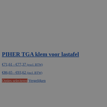
worden
op
de
productpagina
PIHER TGA klem voor lastafel
Prijsklasse:
€
71,61
-
€
77,37
(excl. BTW)
€71,61
€
86,65
-
€
93,62
tot
(incl. BTW)
€77,37
Dit
Opties selecteren
Vergelijken
product
heeft
meerdere
variaties.
Deze
optie