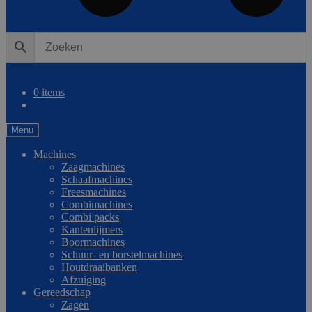
0
Vergelijken
0 items
Menu
Machines
Zaagmachines
Schaafmachines
Freesmachines
Combimachines
Combi packs
Kantenlijmers
Boormachines
Schuur- en borstelmachines
Houtdraaibanken
Afzuiging
Gereedschap
Zagen