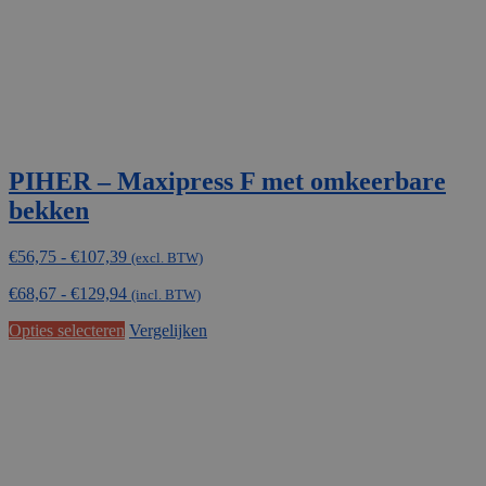
PIHER – Maxipress F met omkeerbare
bekken
Prijsklasse:
€
56,75
-
€
107,39
(excl. BTW)
€56,75
€
68,67
-
€
129,94
tot
(incl. BTW)
€107,39
Dit
Opties selecteren
Vergelijken
product
heeft
meerdere
variaties.
Deze
optie
kan
gekozen