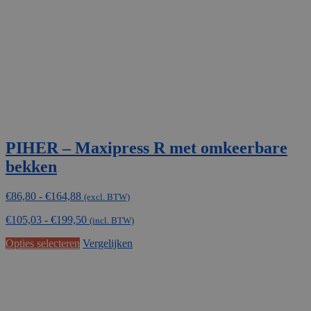
PIHER – Maxipress R met omkeerbare
bekken
Prijsklasse:
€
86,80
-
€
164,88
(excl. BTW)
€86,80
€
105,03
-
€
199,50
tot
(incl. BTW)
€164,88
Dit
Opties selecteren
Vergelijken
product
heeft
meerdere
variaties.
Deze