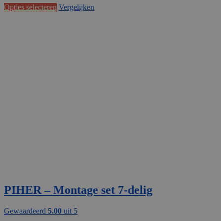
Dit
Opties selecteren
Vergelijken
product
heeft
meerdere
variaties.
Deze
optie
kan
gekozen
worden
op
de
productpagina
PIHER – Montage set 7-delig
Gewaardeerd
5.00
uit 5