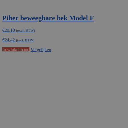
Piher beweegbare bek Model F
€
20,18
(excl. BTW)
€
24,42
(incl. BTW)
In winkelmand
Vergelijken