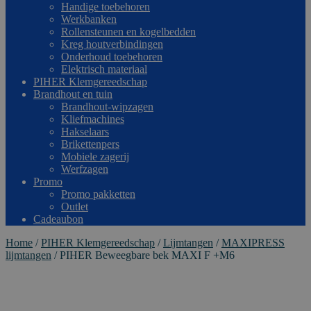
Handige toebehoren
Werkbanken
Rollensteunen en kogelbedden
Kreg houtverbindingen
Onderhoud toebehoren
Elektrisch materiaal
PIHER Klemgereedschap
Brandhout en tuin
Brandhout-wipzagen
Kliefmachines
Hakselaars
Brikettenpers
Mobiele zagerij
Werfzagen
Promo
Promo pakketten
Outlet
Cadeaubon
Home
/
PIHER Klemgereedschap
/
Lijmtangen
/
MAXIPRESS
lijmtangen
/
PIHER Beweegbare bek MAXI F +M6