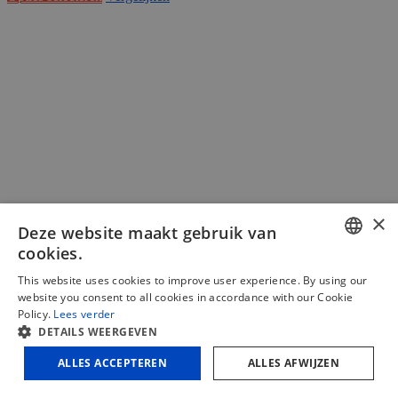
product
heeft
meerdere
variaties.
Deze
optie
kan
gekozen
worden
op
de
productpagina
×
Deze website maakt gebruik van
cookies.
DUTCH
This website uses cookies to improve user experience. By using our
website you consent to all cookies in accordance with our Cookie
FRENCH
Policy.
Lees verder
PIHER basis hoek
DETAILS WEERGEVEN
ENGLISH
Prijsklasse:
€
6,88
-
€
12,16
ALLES ACCEPTEREN
ALLES AFWIJZEN
(excl. BTW)
€6,88
€
8,32
-
€
14,71
tot
(incl. BTW)