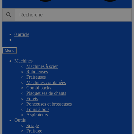
0
Comparer
0 article
Menu
Machines
Machines à scier
Raboteuses
Fraiseuses
Machines combinées
Combi packs
Plaqueuses de chants
Forets
Ponceuses et brosseuses
Tours à bois
Aspirateurs
Outils
Sciage
Fraisage