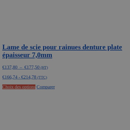
page
du
produit
Lame de scie pour rainues denture plate
épaisseur 7,0mm
Plage
€
137,80
–
€
177,50
(HT)
de
€
166,74
-
€
214,78
prix :
(TTC)
€137,80
Ce
Choix des options
Comparer
à
produit
€177,50
a
plusieurs
variations.
Les
options
peuvent
être