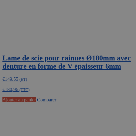
la
page
du
produit
Lame de scie pour rainues Ø180mm avec
denture en forme de V épaisseur 6mm
€
149,55
(HT)
€
180,96
(TTC)
Ajouter au panier
Comparer