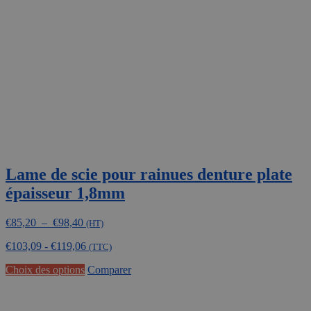
Lame de scie pour rainues denture plate
épaisseur 1,8mm
Plage
€
85,20
–
€
98,40
(HT)
de
€
103,09
-
€
119,06
prix :
(TTC)
€85,20
Ce
Choix des options
Comparer
à
produit
€98,40
a
plusieurs