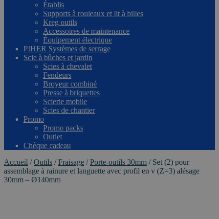
Établis
Supports à rouleaux et lit à billes
Kreg outils
Accessoires de maintenance
Équipement électrique
PIHER Systèmes de serrage
Scie à bûches et jardin
Scies à chevalet
Fendeurs
Broyeur combiné
Presse à briquettes
Scierie mobile
Scies de chantier
Promo
Promo packs
Outlet
Chèque cadeau
Accueil
/
Outils
/
Fraisage
/
Porte-outils 30mm
/
Set (2) pour
assemblage à rainure et languette avec profil en v (Z=3) alésage
30mm – Ø140mm