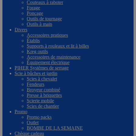
Couteaux à raboter
Forage
Ponçage
Outils de tournage
Outils à main
Divers
Accessoires pratiques
Établis
Supports à rouleaux et lit à billes
Kreg outils
Accessoires de maintenance
Équipement électrique
PIHER Systèmes de serrage
Scie à bûches et jardin
Scies à chevalet
Fendeurs
Broyeur combiné
Presse à briquettes
Scierie mobile
Scies de chantier
Promo
Promo packs
Outlet
BOMBE DE LA SEMAINE
Chèque cadeau