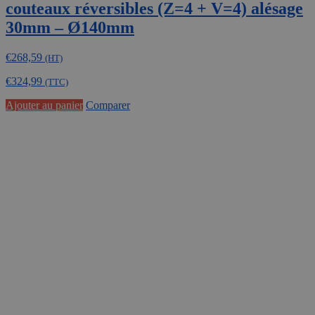
couteaux réversibles (Z=4 + V=4) alésage
30mm – Ø140mm
€
268,59
(HT)
€
324,99
(TTC)
Ajouter au panier
Comparer