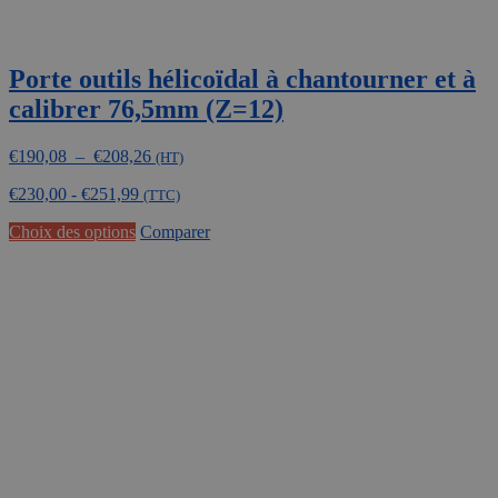
Porte outils hélicoïdal à chantourner et à
calibrer 76,5mm (Z=12)
Plage
€
190,08
–
€
208,26
(HT)
de
€
230,00
-
€
251,99
prix :
(TTC)
€190,08
Ce
Choix des options
Comparer
à
produit
€208,26
a
plusieurs
variations.
Les
options
peuvent
être
choisies
sur
la
page
du