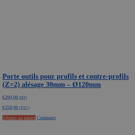
Porte outils pour profils et contre-profils
(Z=2) alésage 30mm – Ø120mm
€
290,00
(HT)
€
350,90
(TTC)
Ajouter au panier
Comparer