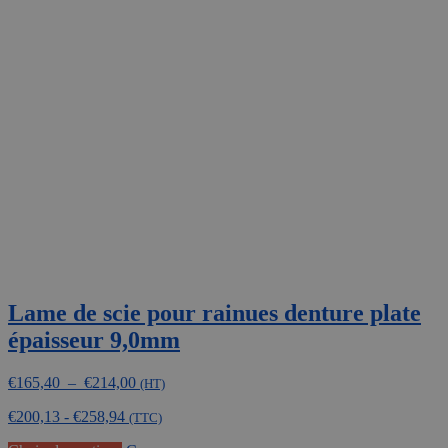
Lame de scie pour rainues denture plate
épaisseur 9,0mm
Plage
€
165,40
–
€
214,00
(HT)
de
€
200,13
-
€
258,94
prix :
(TTC)
€165,40