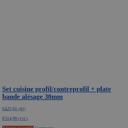
variations.
Les
options
peuvent
être
choisies
sur
la
page
du
produit
Set cuisine profil/contreprofil + plate
bande alésage 30mm
€
425,61
(HT)
€
514,99
(TTC)