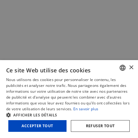
options
peuvent
être
choisies
sur
la
page
du
produit
×
Ce site Web utilise des cookies
Nous utilisons des cookies pour personnaliser le contenu, les
DUTCH
Lame de scie pour rainues denture plate
publicités et analyser notre trafic. Nous partageons également des
informations sur votre utilisation de notre site avec nos partenaires
épaisseur 4,5mm
FRENCH
de publicité et d'analyse qui peuvent les combiner avec d'autres
informations que vous leur avez fournies ou qu'ils ont collectées lors
ENGLISH
€
76,80
(HT)
de votre utilisation de leurs services.
En savoir plus
AFFICHER LES DÉTAILS
€
92,93
(TTC)
ACCEPTER TOUT
REFUSER TOUT
Ajouter au panier
Comparer