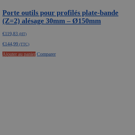
Porte outils pour profilés plate-bande
(Z=2) alésage 30mm – Ø150mm
€
119,83
(HT)
€
144,99
(TTC)
Ajouter au panier
Comparer