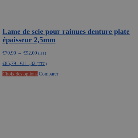
Lame de scie pour rainues denture plate
épaisseur 2,5mm
Plage
€
70,90
–
€
92,00
(HT)
de
€
85,79
-
€
111,32
prix :
(TTC)
€70,90
Ce
Choix des options
Comparer
à
produit
€92,00
a
plusieurs
variations.
Les
options
peuvent
être
choisies
sur
la