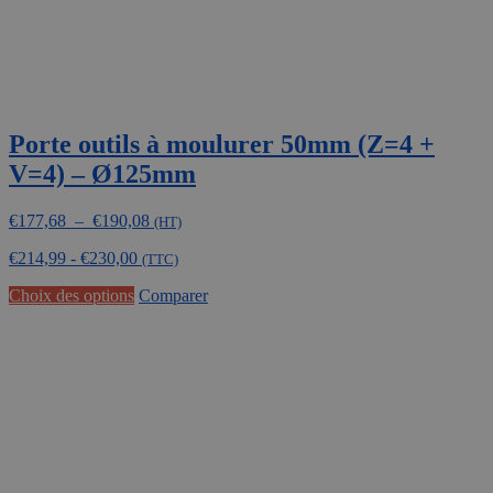
produit
Porte outils à moulurer 50mm (Z=4 +
V=4) – Ø125mm
Plage
€
177,68
–
€
190,08
(HT)
de
€
214,99
-
€
230,00
prix :
(TTC)
€177,68
Ce
Choix des options
Comparer
à
produit
€190,08
a
plusieurs
variations.
Les
options
peuvent
être
choisies
sur