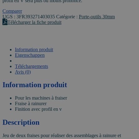
profil en V sera plus ou moins prononcé.
languette
avec
Comparer
profil
UGS :
3FR393271403035
Catégorie :
Porte-outils 30mm
en
Télécharger la fiche produit
v
(Z=3)
alésage
30mm
-
Information produit
Ø140mm
Eigenschappen
VIDEO
Téléchargements
Avis (0)
Information produit
Pour les machines à fraiser
Fraise à rainurer
Finition avec profil en v
Description
Jeu de deux fraises pour réaliser des assemblages à rainure et