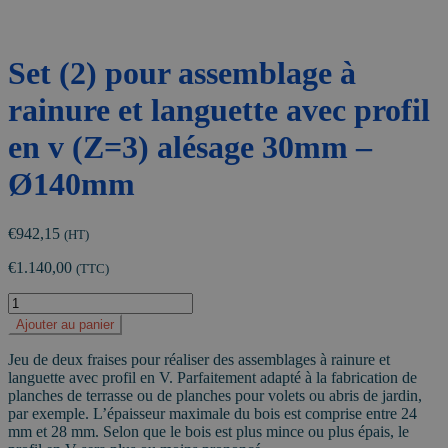
Set (2) pour assemblage à
rainure et languette avec profil
en v (Z=3) alésage 30mm –
Ø140mm
€
942,15
(HT)
€
1.140,00
(TTC)
quantité
de
Ajouter au panier
Set
(2)
Jeu de deux fraises pour réaliser des assemblages à rainure et
pour
languette avec profil en V. Parfaitement adapté à la fabrication de
assemblage
planches de terrasse ou de planches pour volets ou abris de jardin,
à
par exemple. L’épaisseur maximale du bois est comprise entre 24
rainure
mm et 28 mm. Selon que le bois est plus mince ou plus épais, le
et