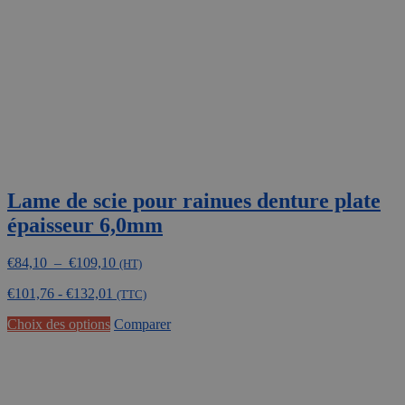
choisies
sur
la
page
du
produit
Lame de scie pour rainues denture plate
épaisseur 6,0mm
Plage
€
84,10
–
€
109,10
(HT)
de
€
101,76
-
€
132,01
prix :
(TTC)
€84,10
Ce
Choix des options
Comparer
à
produit
€109,10
a
plusieurs
variations.
Les