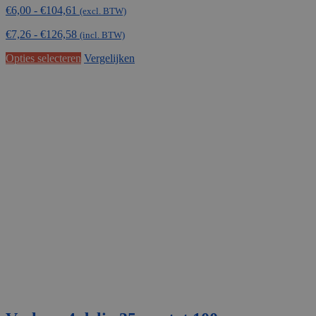
Prijsklasse:
€
6,00
-
€
104,61
(excl. BTW)
€6,00
€
7,26
-
€
126,58
tot
(incl. BTW)
€104,61
Dit
Opties selecteren
Vergelijken
product
heeft
meerdere
variaties.
Deze
optie
kan
gekozen
worden
op
de
productpagina