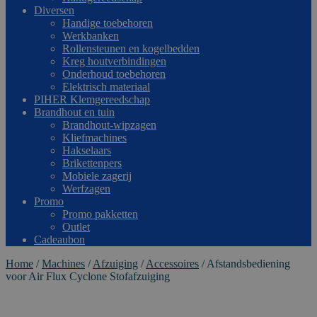
Diversen
Handige toebehoren
Werkbanken
Rollensteunen en kogelbedden
Kreg houtverbindingen
Onderhoud toebehoren
Elektrisch materiaal
PIHER Klemgereedschap
Brandhout en tuin
Brandhout-wipzagen
Kliefmachines
Hakselaars
Brikettenpers
Mobiele zagerij
Werfzagen
Promo
Promo pakketten
Outlet
Cadeaubon
Home
/
Machines
/
Afzuiging
/
Accessoires
/
Afstandsbediening
voor Air Flux Cyclone Stofafzuiging