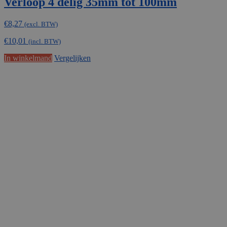
Verloop 4 delig 35mm tot 100mm
€
8,27
(excl. BTW)
€
10,01
(incl. BTW)
In winkelmand
Vergelijken