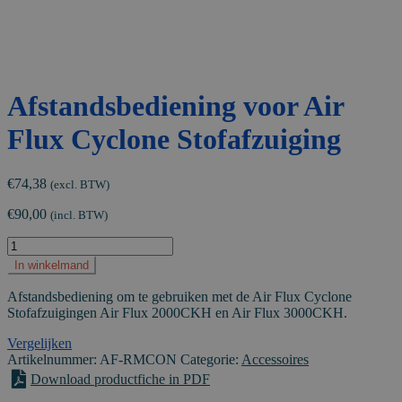
Afstandsbediening voor Air
Flux Cyclone Stofafzuiging
€
74,38
(excl. BTW)
€
90,00
(incl. BTW)
Afstandsbediening
voor
In winkelmand
Air
Flux
Afstandsbediening om te gebruiken met de Air Flux Cyclone
Cyclone
Stofafzuigingen Air Flux 2000CKH en Air Flux 3000CKH.
Stofafzuiging
aantal
Vergelijken
Artikelnummer:
AF-RMCON
Categorie:
Accessoires
Download productfiche in PDF