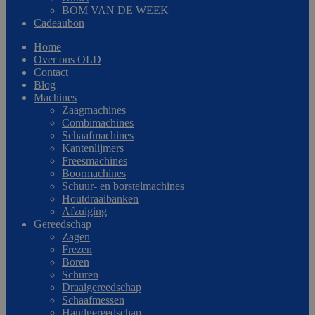
BOM VAN DE WEEK
Cadeaubon
Home
Over ons OLD
Contact
Blog
Machines
Zaagmachines
Combimachines
Schaafmachines
Kantenlijmers
Freesmachines
Boormachines
Schuur- en borstelmachines
Houtdraaibanken
Afzuiging
Gereedschap
Zagen
Frezen
Boren
Schuren
Draaigereedschap
Schaafmessen
Handgereedschap