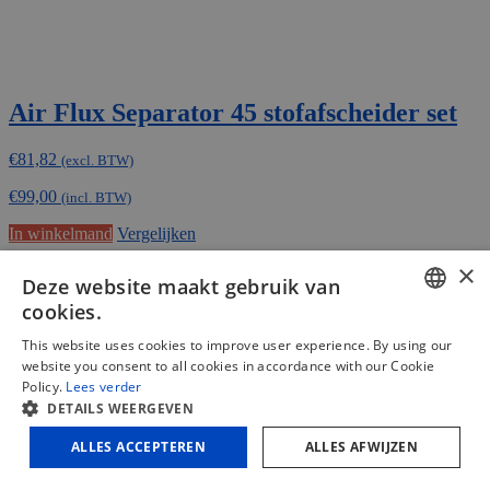
Air Flux Separator 45 stofafscheider set
€
81,82
(excl. BTW)
€
99,00
(incl. BTW)
In winkelmand
Vergelijken
×
Deze website maakt gebruik van
cookies.
DUTCH
This website uses cookies to improve user experience. By using our
website you consent to all cookies in accordance with our Cookie
FRENCH
Policy.
Lees verder
DETAILS WEERGEVEN
ENGLISH
ALLES ACCEPTEREN
ALLES AFWIJZEN