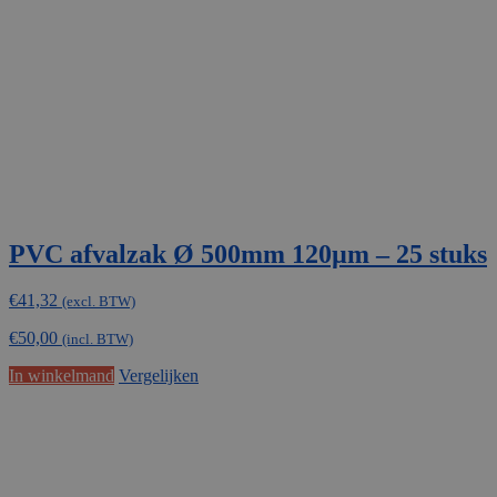
PVC afvalzak Ø 500mm 120µm – 25 stuks
€
41,32
(excl. BTW)
€
50,00
(incl. BTW)
In winkelmand
Vergelijken