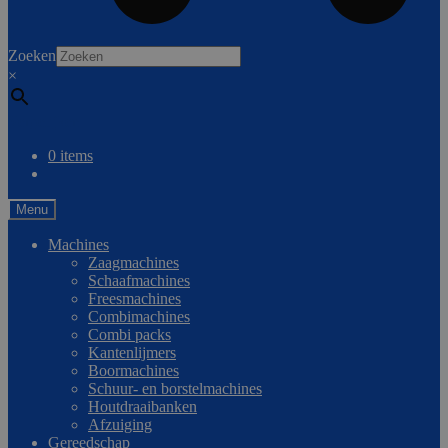
0
Zoeken
×
Vergelijken
0 items
Menu
Machines
Zaagmachines
Schaafmachines
Freesmachines
Combimachines
Combi packs
Kantenlijmers
Boormachines
Schuur- en borstelmachines
Houtdraaibanken
Afzuiging
Gereedschap