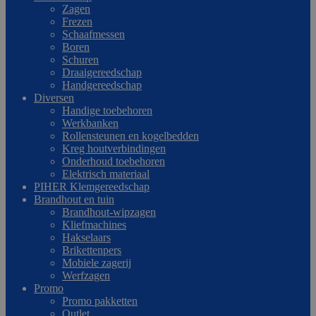
Zagen
Frezen
Schaafmessen
Boren
Schuren
Draaigereedschap
Handgereedschap
Diversen
Handige toebehoren
Werkbanken
Rollensteunen en kogelbedden
Kreg houtverbindingen
Onderhoud toebehoren
Elektrisch materiaal
PIHER Klemgereedschap
Brandhout en tuin
Brandhout-wipzagen
Kliefmachines
Hakselaars
Brikettenpers
Mobiele zagerij
Werfzagen
Promo
Promo pakketten
Outlet