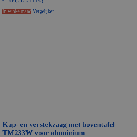
€
1.419,20
(incl. BTW)
In winkelmand
Vergelijken
Kap- en verstekzaag met boventafel
TM233W voor aluminium