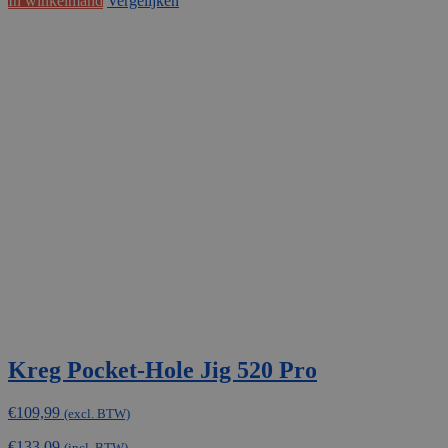
In winkelmand
Vergelijken
Kreg Pocket-Hole Jig 520 Pro
€
109,99
(excl. BTW)
€
133,09
(incl. BTW)