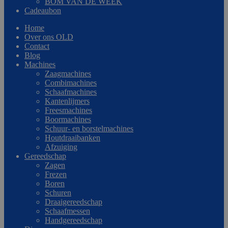
BOM VAN DE WEEK
Cadeaubon
Home
Over ons OLD
Contact
Blog
Machines
Zaagmachines
Combimachines
Schaafmachines
Kantenlijmers
Freesmachines
Boormachines
Schuur- en borstelmachines
Houtdraaibanken
Afzuiging
Gereedschap
Zagen
Frezen
Boren
Schuren
Draaigereedschap
Schaafmessen
Handgereedschap