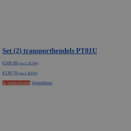
Set (2) transporthendels PT81U
€
108,09
(excl. BTW)
€
130,79
(incl. BTW)
In winkelmand
Vergelijken