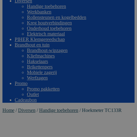
Diversen
Handige toebehoren
Werkbanken
Rollensteunen en kogelbedden
Kreg houtverbindingen
Onderhoud toebehoren
Elektrisch materiaal
PIHER Klemgereedschap
Brandhout en tuin
Brandhout-wipzagen
Kliefmachines
Hakselaars
Brikettenpers
Mobiele zagerij
Werfzagen
Promo
Promo pakketten
Outlet
Cadeaubon
Home
/
Diversen
/
Handige toebehoren
/
Hoekmeter TC133R