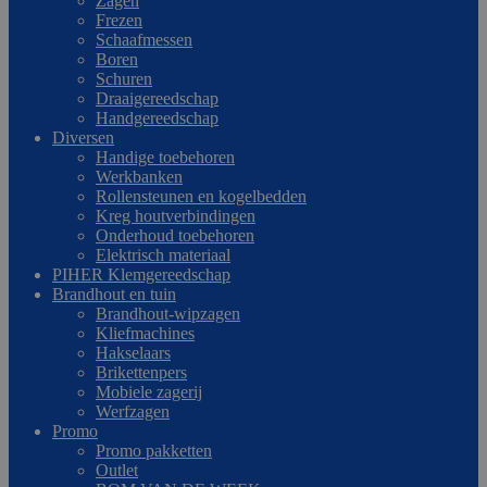
Zagen
Frezen
Schaafmessen
Boren
Schuren
Draaigereedschap
Handgereedschap
Diversen
Handige toebehoren
Werkbanken
Rollensteunen en kogelbedden
Kreg houtverbindingen
Onderhoud toebehoren
Elektrisch materiaal
PIHER Klemgereedschap
Brandhout en tuin
Brandhout-wipzagen
Kliefmachines
Hakselaars
Brikettenpers
Mobiele zagerij
Werfzagen
Promo
Promo pakketten
Outlet