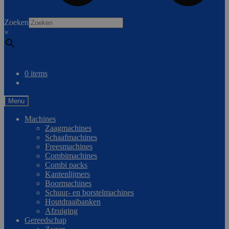
0
Zoeken
×
Vergelijken
0 items
Menu
Machines
Zaagmachines
Schaafmachines
Freesmachines
Combimachines
Combi packs
Kantenlijmers
Boormachines
Schuur- en borstelmachines
Houtdraaibanken
Afzuiging
Gereedschap