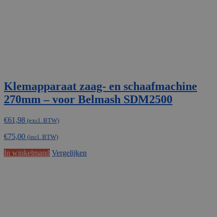
Klemapparaat zaag- en schaafmachine
270mm – voor Belmash SDM2500
€
61,98
(excl. BTW)
€
75,00
(incl. BTW)
In winkelmand
Vergelijken