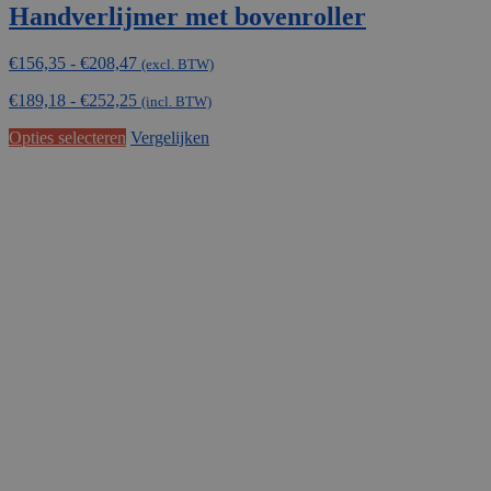
Handverlijmer met bovenroller
Prijsklasse:
€
156,35
-
€
208,47
(excl. BTW)
€156,35
€
189,18
-
€
252,25
tot
(incl. BTW)
€208,47
Dit
Opties selecteren
Vergelijken
product
heeft
meerdere
variaties.
Deze
optie
kan
gekozen
worden
op
de
productpagina