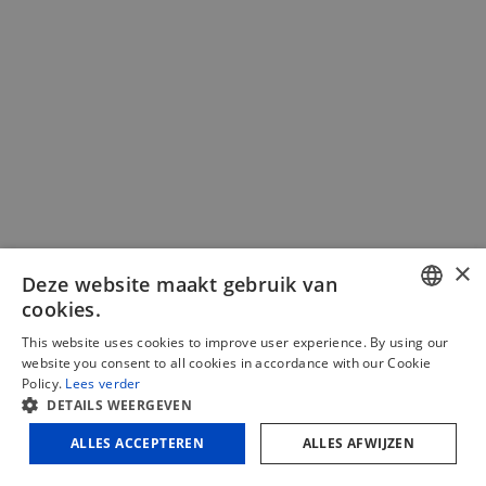
Kit rijboring: T-multigeleider PMT111 +
×
Deze website maakt gebruik van
verlengstuk 810mm
cookies.
DUTCH
€
273,61
(excl. BTW)
This website uses cookies to improve user experience. By using our
website you consent to all cookies in accordance with our Cookie
FRENCH
€
331,07
(incl. BTW)
Policy.
Lees verder
DETAILS WEERGEVEN
ENGLISH
In winkelmand
Vergelijken
ALLES ACCEPTEREN
ALLES AFWIJZEN