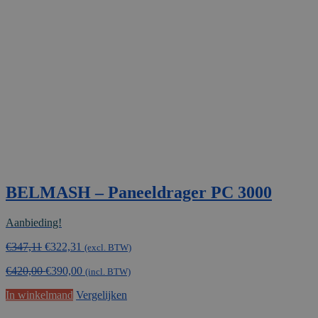
BELMASH – Paneeldrager PC 3000
Aanbieding!
Oorspronkelijke
Huidige
€
347,11
€
322,31
(excl. BTW)
prijs
prijs
€
420,00
€
390,00
was:
is:
(incl. BTW)
€347,11.
€322,31.
In winkelmand
Vergelijken