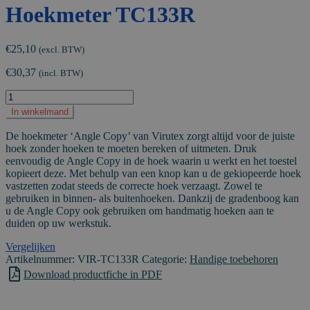
Hoekmeter TC133R
€
25,10
(excl. BTW)
€
30,37
(incl. BTW)
Hoekmeter
TC133R
In winkelmand
aantal
De hoekmeter ‘Angle Copy’ van Virutex zorgt altijd voor de juiste
hoek zonder hoeken te moeten bereken of uitmeten. Druk
eenvoudig de Angle Copy in de hoek waarin u werkt en het toestel
kopieert deze. Met behulp van een knop kan u de gekiopeerde hoek
vastzetten zodat steeds de correcte hoek verzaagt. Zowel te
gebruiken in binnen- als buitenhoeken. Dankzij de gradenboog kan
u de Angle Copy ook gebruiken om handmatig hoeken aan te
duiden op uw werkstuk.
Vergelijken
Artikelnummer:
VIR-TC133R
Categorie:
Handige toebehoren
Download productfiche in PDF