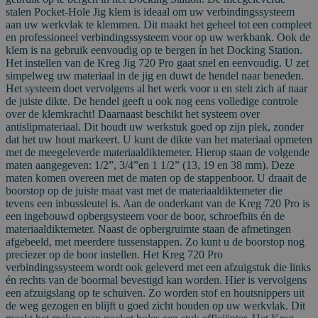
stalen Pocket-Hole Jig klem is ideaal om uw verbindingssysteem
aan uw werkvlak te klemmen. Dit maakt het geheel tot een compleet
en professioneel verbindingssysteem voor op uw werkbank. Ook de
klem is na gebruik eenvoudig op te bergen ín het Docking Station.
Het instellen van de Kreg Jig 720 Pro gaat snel en eenvoudig. U zet
simpelweg uw materiaal in de jig en duwt de hendel naar beneden.
Het systeem doet vervolgens al het werk voor u en stelt zich af naar
de juiste dikte. De hendel geeft u ook nog eens volledige controle
over de klemkracht! Daarnaast beschikt het systeem over
antislipmateriaal. Dit houdt uw werkstuk goed op zijn plek, zonder
dat het uw hout markeert. U kunt de dikte van het materiaal opmeten
met de meegeleverde materiaaldiktemeter. Hierop staan de volgende
maten aangegeven: 1/2”, 3/4”en 1 1/2” (13, 19 en 38 mm). Deze
maten komen overeen met de maten op de stappenboor. U draait de
boorstop op de juiste maat vast met de materiaaldiktemeter die
tevens een inbussleutel is. Aan de onderkant van de Kreg 720 Pro is
een ingebouwd opbergsysteem voor de boor, schroefbits én de
materiaaldiktemeter. Naast de opbergruimte staan de afmetingen
afgebeeld, met meerdere tussenstappen. Zo kunt u de boorstop nog
preciezer op de boor instellen. Het Kreg 720 Pro
verbindingssysteem wordt ook geleverd met een afzuigstuk die links
én rechts van de boormal bevestigd kan worden. Hier is vervolgens
een afzuigslang op te schuiven. Zo worden stof en houtsnippers uit
de weg gezogen en blijft u goed zicht houden op uw werkvlak. Dit