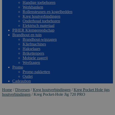
Handige toebehoren
Werkbanken
Rollensteunen en kogelbedden
Kreg houtverbindingen
Onderhoud toebehoren
Elektrisch materiaal
PIHER Klemgereedschap
Brandhout en tuin
Brandhout-wipzagen
Kliefmachines
Hakselaars
Brikettenpers
Mobiele zagerij
Werfzagen
Promo
Promo pakketten
Outlet
Cadeaubon
Home
/
Diversen
/
Kreg houtverbindingen
/
Kreg Pocket Hole jigs
houtverbindingen
/
Kreg Pocket-Hole Jig 720 PRO