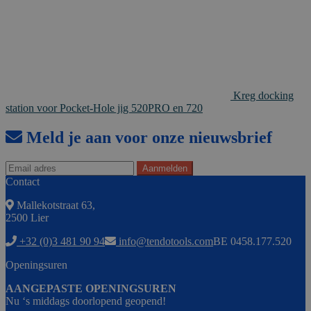
Kreg docking
station voor Pocket-Hole jig 520PRO en 720
Meld je aan voor onze nieuwsbrief
Contact
Mallekotstraat 63,
2500 Lier
+32 (0)3 481 90 94
info@tendotools.com
BE 0458.177.520
Openingsuren
AANGEPASTE OPENINGSUREN
Nu ‘s middags doorlopend geopend!