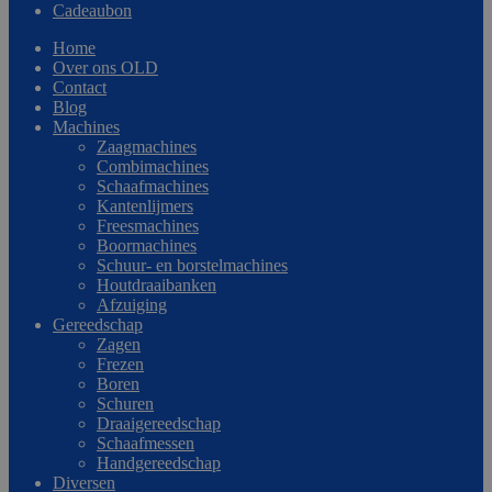
Cadeaubon
Home
Over ons OLD
Contact
Blog
Machines
Zaagmachines
Combimachines
Schaafmachines
Kantenlijmers
Freesmachines
Boormachines
Schuur- en borstelmachines
Houtdraaibanken
Afzuiging
Gereedschap
Zagen
Frezen
Boren
Schuren
Draaigereedschap
Schaafmessen
Handgereedschap
Diversen