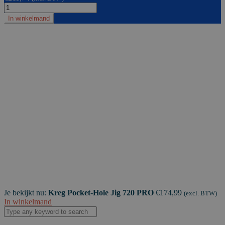
Kreg
Pocket-
In winkelmand
Hole
Jig
720
PRO
aantal
Je bekijkt nu:
Kreg Pocket-Hole Jig 720 PRO
€
174,99
(excl. BTW)
In winkelmand