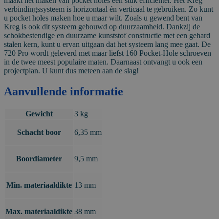
maakt het maken van pocket holes een stuk efficiënter. Het Kreg
verbindingssysteem is horizontaal én verticaal te gebruiken. Zo kunt
u pocket holes maken hoe u maar wilt. Zoals u gewend bent van
Kreg is ook dit systeem gebouwd op duurzaamheid. Dankzij de
schokbestendige en duurzame kunststof constructie met een gehard
stalen kern, kunt u ervan uitgaan dat het systeem lang mee gaat. De
720 Pro wordt geleverd met maar liefst 160 Pocket-Hole schroeven
in de twee meest populaire maten. Daarnaast ontvangt u ook een
projectplan. U kunt dus meteen aan de slag!
Aanvullende informatie
Gewicht
3 kg
Schacht boor
6,35 mm
Boordiameter
9,5 mm
Min. materiaaldikte
13 mm
Max. materiaaldikte
38 mm