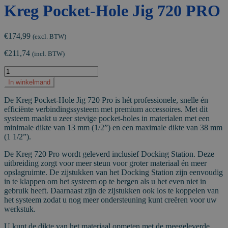
Kreg Pocket-Hole Jig 720 PRO
€
174,99
(excl. BTW)
€
211,74
(incl. BTW)
Kreg
Pocket-
In winkelmand
Hole
Jig
De Kreg Pocket-Hole Jig 720 Pro is hét professionele, snelle én
720
efficiënte verbindingssysteem met premium accessoires. Met dit
PRO
systeem maakt u zeer stevige pocket-holes in materialen met een
aantal
minimale dikte van 13 mm (1/2”) en een maximale dikte van 38 mm
(1 1/2”).
De Kreg 720 Pro wordt geleverd inclusief Docking Station. Deze
uitbreiding zorgt voor meer steun voor groter materiaal én meer
opslagruimte. De zijstukken van het Docking Station zijn eenvoudig
in te klappen om het systeem op te bergen als u het even niet in
gebruik heeft. Daarnaast zijn de zijstukken ook los te koppelen van
het systeem zodat u nog meer ondersteuning kunt creëren voor uw
werkstuk.
U kunt de dikte van het materiaal opmeten met de meegeleverde