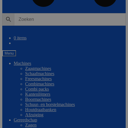
0
Vergelijken
0 items
Menu
Machines
Zaagmachines
Schaafmachines
Freesmachines
Combimachines
Combi packs
Kantenlijmers
Boormachines
Schuur- en borstelmachines
Houtdraaibanken
Afzuiging
Gereedschap
Zagen