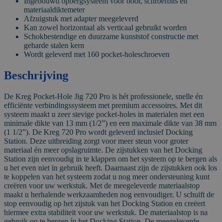
Ingebouwd opbergsysteem voor boor, schroefbits en
materiaaldiktemeter
Afzuigstuk met adapter meegeleverd
Kan zowel horizontaal als verticaal gebruikt worden
Schokbestendige en duurzame kunststof constructie met
geharde stalen kern
Wordt geleverd met 160 pocket-holeschroeven
Beschrijving
De Kreg Pocket-Hole Jig 720 Pro is hét professionele, snelle én
efficiënte verbindingssysteem met premium accessoires. Met dit
systeem maakt u zeer stevige pocket-holes in materialen met een
minimale dikte van 13 mm (1/2”) en een maximale dikte van 38 mm
(1 1/2”). De Kreg 720 Pro wordt geleverd inclusief Docking
Station. Deze uitbreiding zorgt voor meer steun voor groter
materiaal én meer opslagruimte. De zijstukken van het Docking
Station zijn eenvoudig in te klappen om het systeem op te bergen als
u het even niet in gebruik heeft. Daarnaast zijn de zijstukken ook los
te koppelen van het systeem zodat u nog meer ondersteuning kunt
creëren voor uw werkstuk. Met de meegeleverde materiaalstop
maakt u herhalende werkzaamheden nog eenvoudiger. U schuift de
stop eenvoudig op het zijstuk van het Docking Station en creëert
hiermee extra stabiliteit voor uw werkstuk. De materiaalstop is na
gebruik op te bergen ín het Docking Station. De meegeleverde