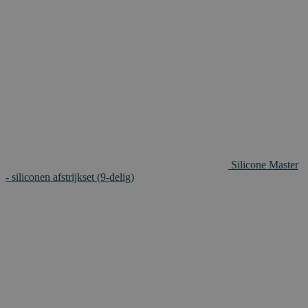
Silicone Master
- siliconen afstrijkset (9-delig)