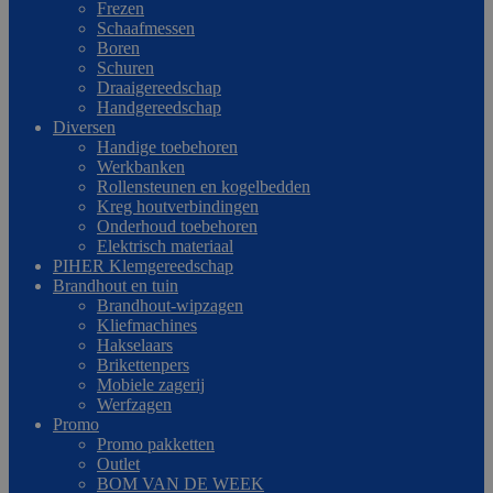
Frezen
Schaafmessen
Boren
Schuren
Draaigereedschap
Handgereedschap
Diversen
Handige toebehoren
Werkbanken
Rollensteunen en kogelbedden
Kreg houtverbindingen
Onderhoud toebehoren
Elektrisch materiaal
PIHER Klemgereedschap
Brandhout en tuin
Brandhout-wipzagen
Kliefmachines
Hakselaars
Brikettenpers
Mobiele zagerij
Werfzagen
Promo
Promo pakketten
Outlet
BOM VAN DE WEEK