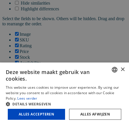
Hide similarities
Highlight differences
Select the fields to be shown. Others will be hidden. Drag and drop
to rearrange the order.
Image
SKU
Rating
Price
Stock
Availability
×
Add to cart
Deze website maakt gebruik van
Description
cookies.
Content
DUTCH
Weight
This website uses cookies to improve user experience. By using our
Dimensions
website you consent to all cookies in accordance with our Cookie
FRENCH
Additional information
Policy.
Lees verder
DETAILS WEERGEVEN
ENGLISH
Click outside to hide the comparison bar
ALLES ACCEPTEREN
ALLES AFWIJZEN
Vergelijken