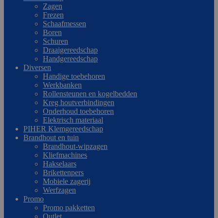
Zagen
Frezen
Schaafmessen
Boren
Schuren
Draaigereedschap
Handgereedschap
Diversen
Handige toebehoren
Werkbanken
Rollensteunen en kogelbedden
Kreg houtverbindingen
Onderhoud toebehoren
Elektrisch materiaal
PIHER Klemgereedschap
Brandhout en tuin
Brandhout-wipzagen
Kliefmachines
Hakselaars
Brikettenpers
Mobiele zagerij
Werfzagen
Promo
Promo pakketten
Outlet