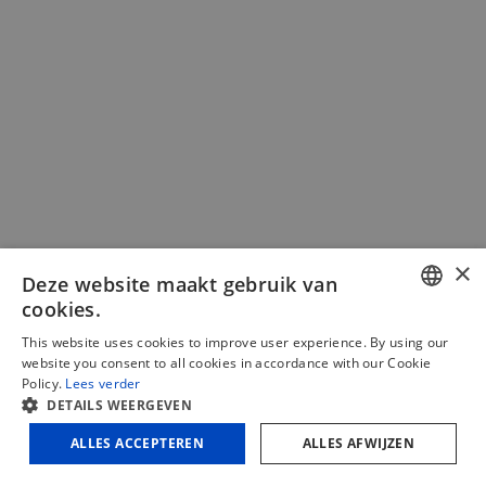
×
Voorritser 1 pk voor combinatiemachines
Deze website maakt gebruik van
cookies.
€
425,00
(excl. BTW)
DUTCH
This website uses cookies to improve user experience. By using our
website you consent to all cookies in accordance with our Cookie
€
514,25
(incl. BTW)
FRENCH
Policy.
Lees verder
In winkelmand
Vergelijken
DETAILS WEERGEVEN
ENGLISH
ALLES ACCEPTEREN
ALLES AFWIJZEN