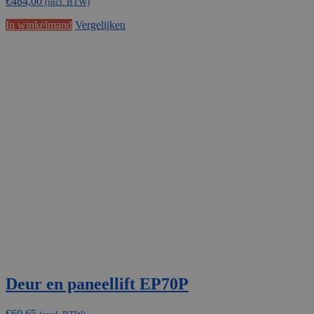
€
484,00
(incl. BTW)
In winkelmand
Vergelijken
Deur en paneellift EP70P
€
60,65