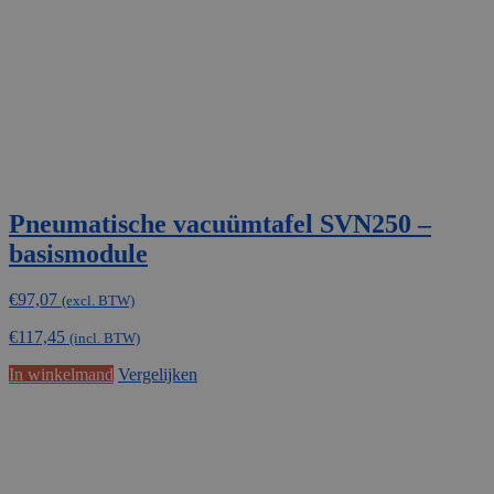
Pneumatische vacuümtafel SVN250 –
basismodule
€
97,07
(excl. BTW)
€
117,45
(incl. BTW)
In winkelmand
Vergelijken