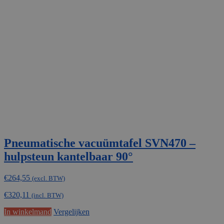
Pneumatische vacuümtafel SVN470 –
hulpsteun kantelbaar 90°
€
264,55
(excl. BTW)
€
320,11
(incl. BTW)
In winkelmand
Vergelijken