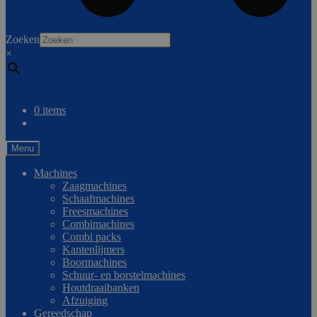
0
Zoeken
×
Vergelijken
0 items
Menu
Machines
Zaagmachines
Schaafmachines
Freesmachines
Combimachines
Combi packs
Kantenlijmers
Boormachines
Schuur- en borstelmachines
Houtdraaibanken
Afzuiging
Gereedschap