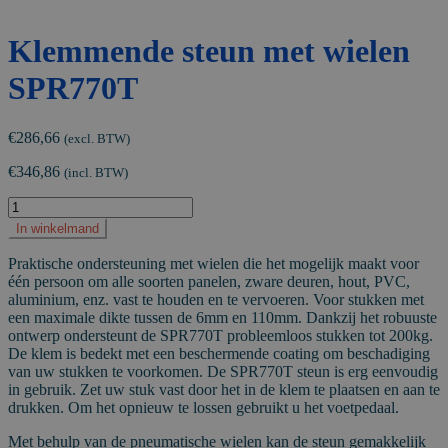
Klemmende steun met wielen
SPR770T
€
286,66
(excl. BTW)
€
346,86
(incl. BTW)
Klemmende
steun
In winkelmand
met
wielen
Praktische ondersteuning met wielen die het mogelijk maakt voor
SPR770T
één persoon om alle soorten panelen, zware deuren, hout, PVC,
aantal
aluminium, enz. vast te houden en te vervoeren. Voor stukken met
een maximale dikte tussen de 6mm en 110mm. Dankzij het robuuste
ontwerp ondersteunt de SPR770T probleemloos stukken tot 200kg.
De klem is bedekt met een beschermende coating om beschadiging
van uw stukken te voorkomen. De SPR770T steun is erg eenvoudig
in gebruik. Zet uw stuk vast door het in de klem te plaatsen en aan te
drukken. Om het opnieuw te lossen gebruikt u het voetpedaal.
Met behulp van de pneumatische wielen kan de steun gemakkelijk