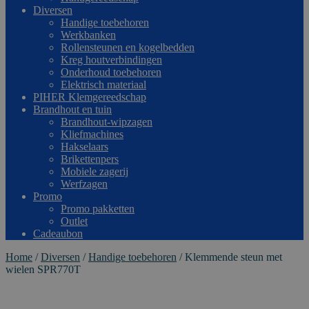
Diversen
Handige toebehoren
Werkbanken
Rollensteunen en kogelbedden
Kreg houtverbindingen
Onderhoud toebehoren
Elektrisch materiaal
PIHER Klemgereedschap
Brandhout en tuin
Brandhout-wipzagen
Kliefmachines
Hakselaars
Brikettenpers
Mobiele zagerij
Werfzagen
Promo
Promo pakketten
Outlet
Cadeaubon
Home
/
Diversen
/
Handige toebehoren
/
Klemmende steun met
wielen SPR770T