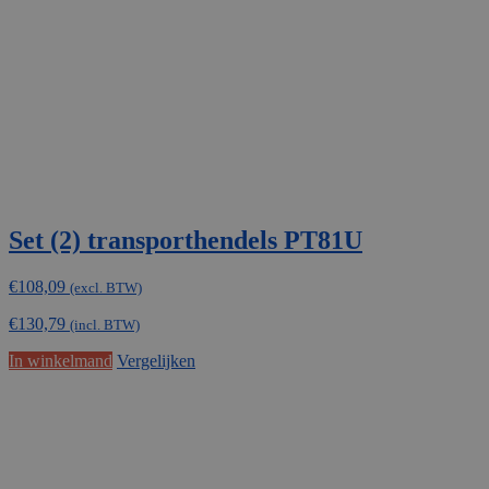
Set (2) transporthendels PT81U
€
108,09
(excl. BTW)
€
130,79
(incl. BTW)
In winkelmand
Vergelijken