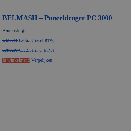
BELMASH – Paneeldrager PC 3000
Aanbieding!
Oorspronkelijke
Huidige
€
322,31
€
266,37
(excl. BTW)
prijs
prijs
€
390,00
€
322,31
was:
is:
(incl. BTW)
€322,31.
€266,37.
In winkelmand
Vergelijken