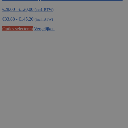
Prijsklasse:
€
28,00
-
€
120,00
(excl. BTW)
€28,00
€
33,88
-
€
145,20
tot
(incl. BTW)
€120,00
Dit
Opties selecteren
Vergelijken
product
heeft
meerdere
variaties.
Deze
optie
kan
gekozen
worden
op
de
productpagina