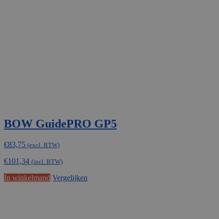
BOW GuidePRO GP5
€
83,75
(excl. BTW)
€
101,34
(incl. BTW)
In winkelmand
Vergelijken