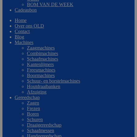
BOM VAN DE WEEK
Cadeaubon
Home
Over ons OLD
Contact
Blog
Machines
Zaagmachines
Combimachines
Schaafmachines
Kantenlijmers
Freesmachines
Boormachines
Schuur- en borstelmachines
Houtdraaibanken
Afzuiging
Gereedschap
Zagen
Frezen
Boren
Schuren
Draaigereedschap
Schaafmessen
Handgereedschap