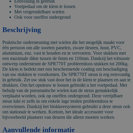
Eenvoudig in gebruik
Voetpedaal om de klem te lossen
Met vergrendelbare wielen
Ook voor oneffen ondergrond
Beschrijving
Praktische ondersteuning met wielen die het mogelijk maakt voor
één persoon om alle soorten panelen, zware deuren, hout, PVC,
aluminium, enz. vast te houden en te vervoeren. Voor stukken met
een maximale dikte tussen de 6mm en 110mm. Dankzij het robuuste
ontwerp ondersteunt de SPR770T probleemloos stukken tot 200kg.
De klem is bedekt met een beschermende coating om beschadiging
van uw stukken te voorkomen. De SPR770T steun is erg eenvoudig
in gebruik. Zet uw stuk vast door het in de klem te plaatsen en aan te
drukken. Om het opnieuw te lossen gebruikt u het voetpedaal. Met
behulp van de pneumatische wielen kan de steun gemakkelijk
verplaatst worden, ook op oneffen ondergrond. Deze verrijdbare
steun lukt er zelfs in om enkele lage treden probleemloos te
overwinnen. Dankzij het blokkeersysteem gebruikt u deze steun ook
om stationair te werken. Kortom, het ideale accessoire voor
bijvoorbeeld plaatsers van deuren die alleen moeten werken.
Aanvullende informatie