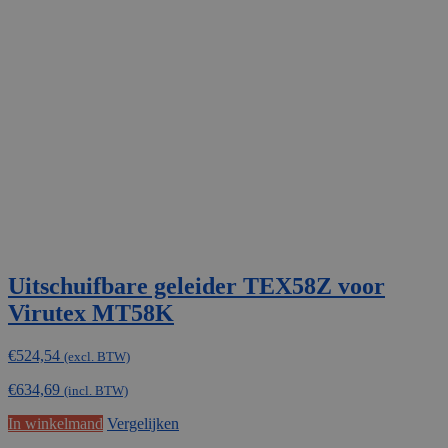
Uitschuifbare geleider TEX58Z voor
Virutex MT58K
€
524,54
(excl. BTW)
€
634,69
(incl. BTW)
In winkelmand
Vergelijken