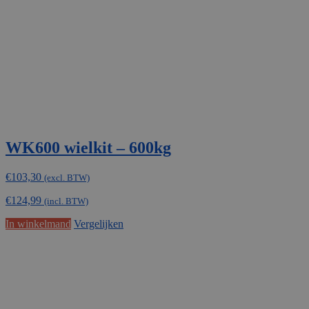
worden
op
de
productpagina
WK600 wielkit – 600kg
€
103,30
(excl. BTW)
€
124,99
(incl. BTW)
In winkelmand
Vergelijken