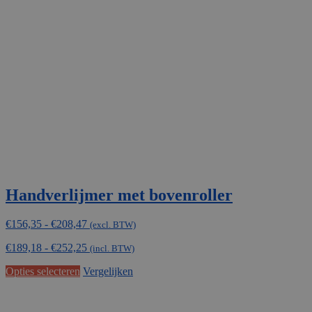
Handverlijmer met bovenroller
Prijsklasse:
€
156,35
-
€
208,47
(excl. BTW)
€156,35
€
189,18
-
€
252,25
tot
(incl. BTW)
€208,47
Dit
Opties selecteren
Vergelijken
product
heeft
meerdere