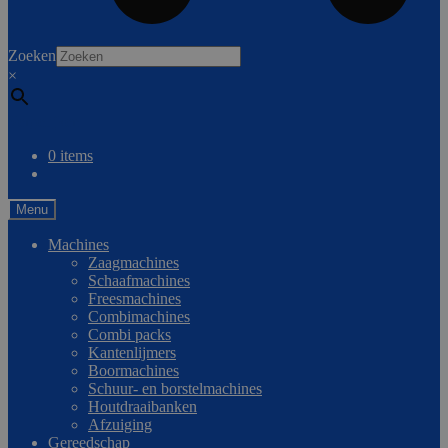
0
Zoeken
×
Vergelijken
0 items
Menu
Machines
Zaagmachines
Schaafmachines
Freesmachines
Combimachines
Combi packs
Kantenlijmers
Boormachines
Schuur- en borstelmachines
Houtdraaibanken
Afzuiging
Gereedschap