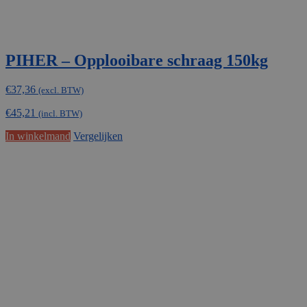
PIHER – Opplooibare schraag 150kg
€
37,36
(excl. BTW)
€
45,21
(incl. BTW)
In winkelmand
Vergelijken