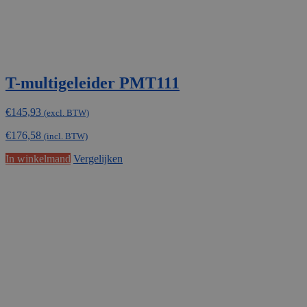
T-multigeleider PMT111
€
145,93
(excl. BTW)
€
176,58
(incl. BTW)
In winkelmand
Vergelijken