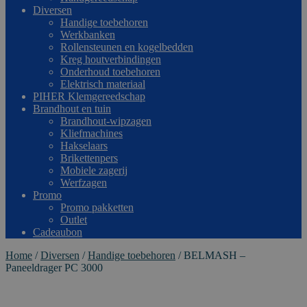
Diversen
Handige toebehoren
Werkbanken
Rollensteunen en kogelbedden
Kreg houtverbindingen
Onderhoud toebehoren
Elektrisch materiaal
PIHER Klemgereedschap
Brandhout en tuin
Brandhout-wipzagen
Kliefmachines
Hakselaars
Brikettenpers
Mobiele zagerij
Werfzagen
Promo
Promo pakketten
Outlet
Cadeaubon
Home
/
Diversen
/
Handige toebehoren
/
BELMASH –
Paneeldrager PC 3000