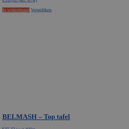
€
533,02
(incl. BTW)
In winkelmand
Vergelijken
BELMASH – Top tafel
€
41,32