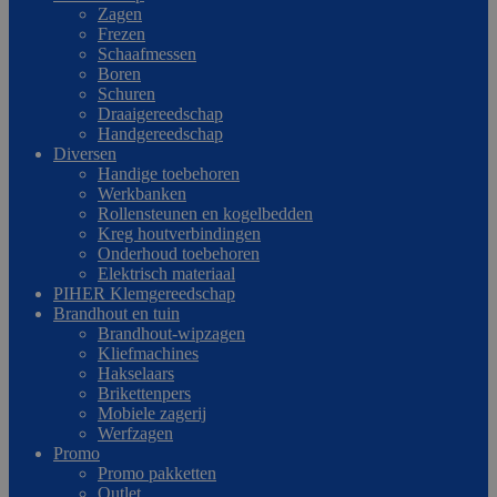
Zagen
Frezen
Schaafmessen
Boren
Schuren
Draaigereedschap
Handgereedschap
Diversen
Handige toebehoren
Werkbanken
Rollensteunen en kogelbedden
Kreg houtverbindingen
Onderhoud toebehoren
Elektrisch materiaal
PIHER Klemgereedschap
Brandhout en tuin
Brandhout-wipzagen
Kliefmachines
Hakselaars
Brikettenpers
Mobiele zagerij
Werfzagen
Promo
Promo pakketten
Outlet