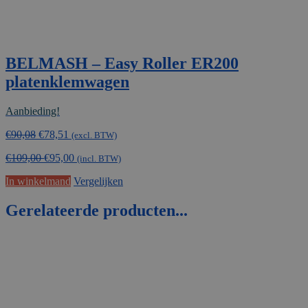
BELMASH – Easy Roller ER200
platenklemwagen
Aanbieding!
Oorspronkelijke
Huidige
€
90,08
€
78,51
(excl. BTW)
prijs
prijs
€
109,00
€
95,00
was:
is:
(incl. BTW)
€90,08.
€78,51.
In winkelmand
Vergelijken
Gerelateerde producten...