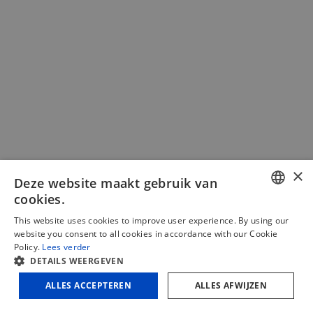
variaties.
Deze
optie
kan
gekozen
worden
op
de
productpagina
×
Deze website maakt gebruik van
cookies.
DUTCH
Kogelbed TT25/9
This website uses cookies to improve user experience. By using our
website you consent to all cookies in accordance with our Cookie
FRENCH
Policy.
Lees verder
€
301,65
(excl. BTW)
DETAILS WEERGEVEN
ENGLISH
€
365,00
(incl. BTW)
ALLES ACCEPTEREN
ALLES AFWIJZEN
In winkelmand
Vergelijken