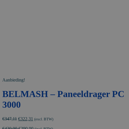
Aanbieding!
BELMASH – Paneeldrager PC
3000
Oorspronkelijke
Huidige
€
347,11
€
322,31
(excl. BTW)
prijs
prijs
€
420,00
€
390,00
was:
is:
(incl. BTW)