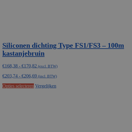
Siliconen dichting Type FS1/FS3 – 100m
kastanjebruin
Prijsklasse:
€
168,38
-
€
170,82
(excl. BTW)
€168,38
€
203,74
-
€
206,69
tot
(incl. BTW)
€170,82
Dit
Opties selecteren
Vergelijken
product
heeft
meerdere
variaties.
Deze
optie
kan
gekozen