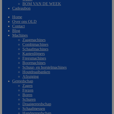
BOM VAN DE WEEK
Cadeaubon
Home
Over ons OLD
Contact
Blog
Machines
Zaagmachines
Combimachines
Schaafmachines
Kantenlijmers
Freesmachines
Boormachines
Schuur- en borstelmachines
Houtdraaibanken
Afzuiging
Gereedschap
Zagen
Frezen
Boren
Schuren
Draaigereedschap
Schaafmessen
Handgereedschap