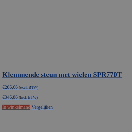
Klemmende steun met wielen SPR770T
€
286,66
(excl. BTW)
€
346,86
(incl. BTW)
In winkelmand
Vergelijken