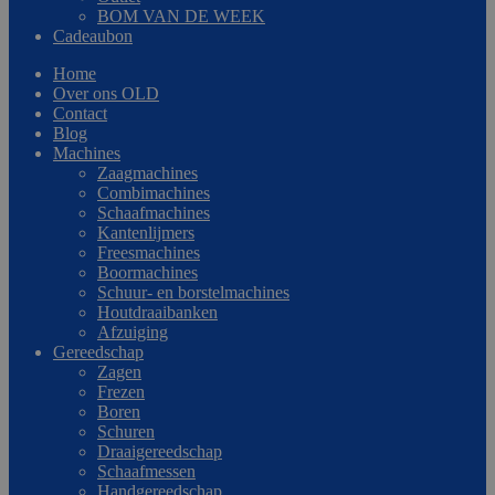
BOM VAN DE WEEK
Cadeaubon
Home
Over ons OLD
Contact
Blog
Machines
Zaagmachines
Combimachines
Schaafmachines
Kantenlijmers
Freesmachines
Boormachines
Schuur- en borstelmachines
Houtdraaibanken
Afzuiging
Gereedschap
Zagen
Frezen
Boren
Schuren
Draaigereedschap
Schaafmessen
Handgereedschap