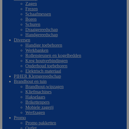
Zagen
Frezen
Schaafmessen
Boren
Schuren
Draaigereedschap
Handgereedschap
Diversen
Handige toebehoren
Werkbanken
Rollensteunen en kogelbedden
Kreg houtverbindingen
Onderhoud toebehoren
Elektrisch materiaal
PIHER Klemgereedschap
Brandhout en tuin
Brandhout-wipzagen
Kliefmachines
Hakselaars
Brikettenpers
Mobiele zagerij
Werfzagen
Promo
Promo pakketten
Outlet