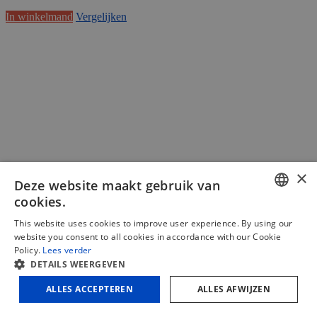
In winkelmand
Vergelijken
×
Deze website maakt gebruik van
cookies.
DUTCH
This website uses cookies to improve user experience. By using our
website you consent to all cookies in accordance with our Cookie
FRENCH
Policy.
Lees verder
DETAILS WEERGEVEN
ENGLISH
Paar Profielmessen hoogte 40mm Nr.
ALLES ACCEPTEREN
ALLES AFWIJZEN
0040