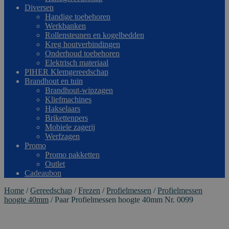
Diversen
Handige toebehoren
Werkbanken
Rollensteunen en kogelbedden
Kreg houtverbindingen
Onderhoud toebehoren
Elektrisch materiaal
PIHER Klemgereedschap
Brandhout en tuin
Brandhout-wipzagen
Kliefmachines
Hakselaars
Brikettenpers
Mobiele zagerij
Werfzagen
Promo
Promo pakketten
Outlet
Cadeaubon
Home
/
Gereedschap
/
Frezen
/
Profielmessen
/
Profielmessen
hoogte 40mm
/
Paar Profielmessen hoogte 40mm Nr. 0099