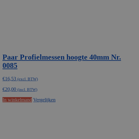
Paar Profielmessen hoogte 40mm Nr.
0085
€
16,53
(excl. BTW)
€
20,00
(incl. BTW)
In winkelmand
Vergelijken