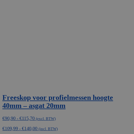
Freeskop voor profielmessen hoogte
40mm – asgat 20mm
Prijsklasse:
€
90,90
-
€
115,70
(excl. BTW)
€90,90
€
109,99
-
€
140,00
tot
(incl. BTW)