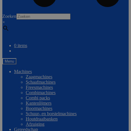
0
Zoeken
×
Vergelijken
0 items
Menu
Machines
Zaagmachines
Schaafmachines
Freesmachines
Combimachines
Combi packs
Kantenlijmers
Boormachines
Schuur- en borstelmachines
Houtdraaibanken
Afzuiging
Gereedschap