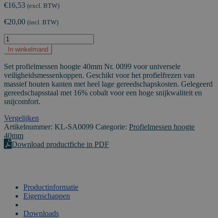
€
16,53
(excl. BTW)
€
20,00
(incl. BTW)
Paar
Profielmessen
In winkelmand
hoogte
40mm
Set profielmessen hoogte 40mm Nr. 0099 voor universele
Nr.
veiligheidsmessenkoppen. Geschikt voor het profielfrezen van
0099
massief houten kanten met heel lage gereedschapskosten. Gelegeerd
aantal
gereedschapsstaal met 16% cobalt voor een hoge snijkwaliteit en
snijcomfort.
Vergelijken
Artikelnummer:
KL-SA0099
Categorie:
Profielmessen hoogte
40mm
Download productfiche in PDF
Productinformatie
Eigenschappen
VIDEO
Downloads