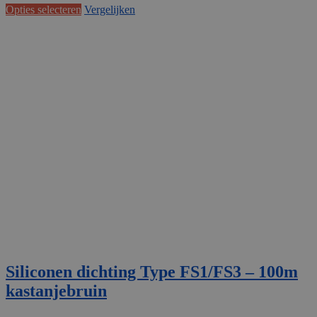
Dit
Opties selecteren
Vergelijken
product
heeft
meerdere
variaties.
Deze
optie
kan
gekozen
worden
op
de
productpagina
Siliconen dichting Type FS1/FS3 – 100m
kastanjebruin