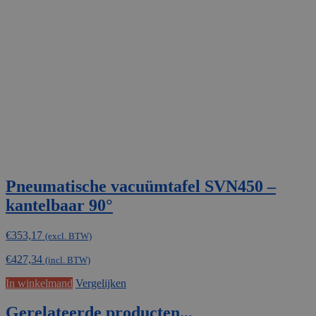
Pneumatische vacuümtafel SVN450 –
kantelbaar 90°
€
353,17
(excl. BTW)
€
427,34
(incl. BTW)
In winkelmand
Vergelijken
Gerelateerde producten...