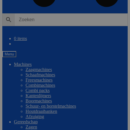
0
Vergelijken
0 items
Menu
Machines
Zaagmachines
Schaafmachines
Freesmachines
Combimachines
Combi packs
Kantenlijmers
Boormachines
Schuur- en borstelmachines
Houtdraaibanken
Afzuiging
Gereedschap
Zagen