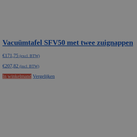
Vacuümtafel SFV50 met twee zuignappen
€
171,75
(excl. BTW)
€
207,82
(incl. BTW)
In winkelmand
Vergelijken