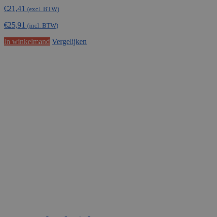
€
21,41
(excl. BTW)
€
25,91
(incl. BTW)
In winkelmand
Vergelijken