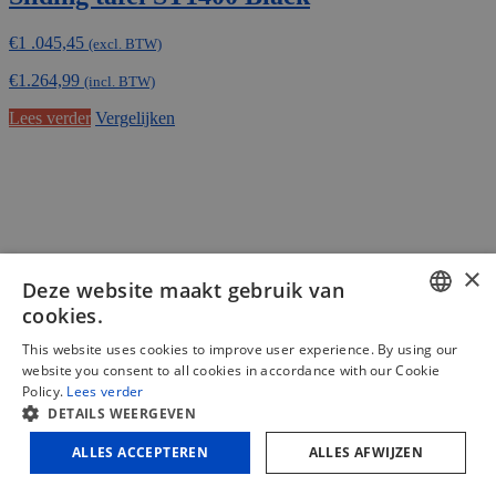
€
1 .045,45
(excl. BTW)
€
1.264,99
(incl. BTW)
Lees verder
Vergelijken
×
Deze website maakt gebruik van
cookies.
DUTCH
This website uses cookies to improve user experience. By using our
website you consent to all cookies in accordance with our Cookie
FRENCH
Policy.
Lees verder
DETAILS WEERGEVEN
ENGLISH
ALLES ACCEPTEREN
ALLES AFWIJZEN