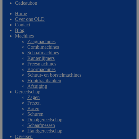
Cadeaubon
Home
Over ons OLD
Contact
Blog
Machines
Zaagmachines
Combimachines
Schaafmachines
Kantenlijmers
Freesmachines
Boormachines
Schuur- en borstelmachines
Houtdraaibanken
Afzuiging
Gereedschap
Zagen
Frezen
Boren
Schuren
Draaigereedschap
Schaafmessen
Handgereedschap
Diversen