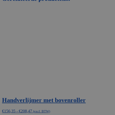
Handverlijmer met bovenroller
Prijsklasse:
€
156,35
-
€
208,47
(excl. BTW)