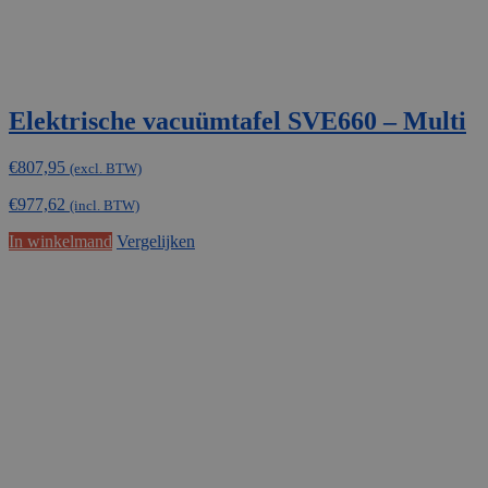
Elektrische vacuümtafel SVE660 – Multi
€
807,95
(excl. BTW)
€
977,62
(incl. BTW)
In winkelmand
Vergelijken