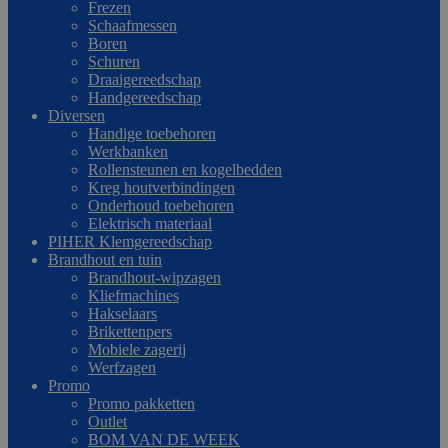
Frezen
Schaafmessen
Boren
Schuren
Draaigereedschap
Handgereedschap
Diversen
Handige toebehoren
Werkbanken
Rollensteunen en kogelbedden
Kreg houtverbindingen
Onderhoud toebehoren
Elektrisch materiaal
PIHER Klemgereedschap
Brandhout en tuin
Brandhout-wipzagen
Kliefmachines
Hakselaars
Brikettenpers
Mobiele zagerij
Werfzagen
Promo
Promo pakketten
Outlet
BOM VAN DE WEEK