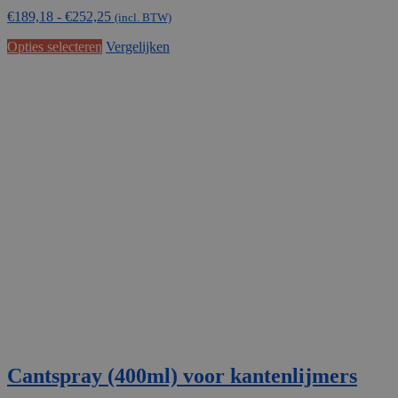
€156,35
€
189,18
-
€
252,25
tot
(incl. BTW)
€208,47
Dit
Opties selecteren
Vergelijken
product
heeft
meerdere
variaties.
Deze
optie
kan
gekozen
worden
op
de
productpagina
Cantspray (400ml) voor kantenlijmers