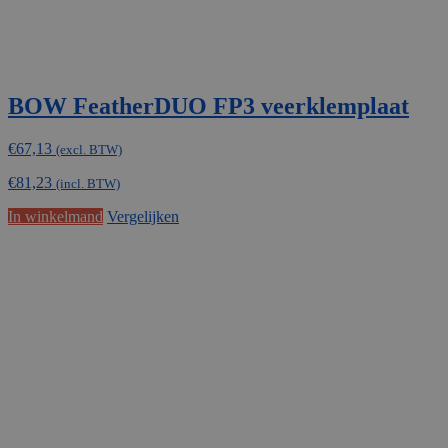
BOW FeatherDUO FP3 veerklemplaat
€
67,13
(excl. BTW)
€
81,23
(incl. BTW)
In winkelmand
Vergelijken