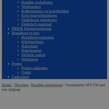
Handige toebehoren
Werkbanken
Rollensteunen en kogelbedden
Kreg houtverbindingen
Onderhoud toebehoren
Elektrisch materiaal
PIHER Klemgereedschap
Brandhout en tuin
Brandhout-wipzagen
Kliefmachines
Hakselaars
Brikettenpers
Mobiele zagerij
Werfzagen
Promo
Promo pakketten
Outlet
Cadeaubon
Home
/
Diversen
/
Handige toebehoren
/
Vacuümtafel SFV150 met
een zuignap