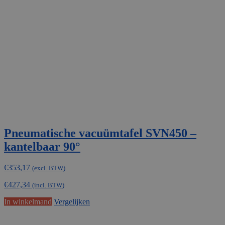
Pneumatische vacuümtafel SVN450 –
kantelbaar 90°
€
353,17
(excl. BTW)
€
427,34
(incl. BTW)
In winkelmand
Vergelijken