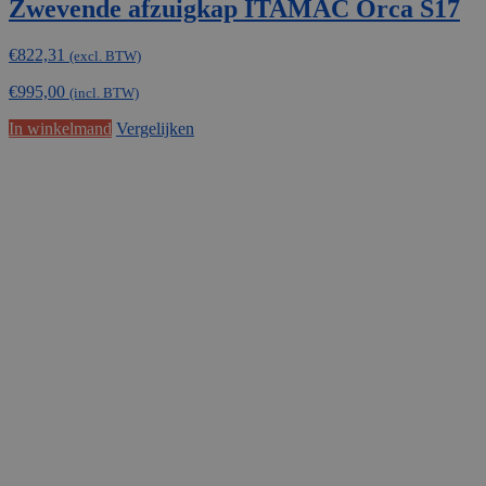
Zwevende afzuigkap ITAMAC Orca S17
€
822,31
(excl. BTW)
€
995,00
(incl. BTW)
In winkelmand
Vergelijken