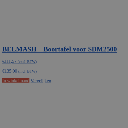
BELMASH – Boortafel voor SDM2500
€
111,57
(excl. BTW)
€
135,00
(incl. BTW)
In winkelmand
Vergelijken