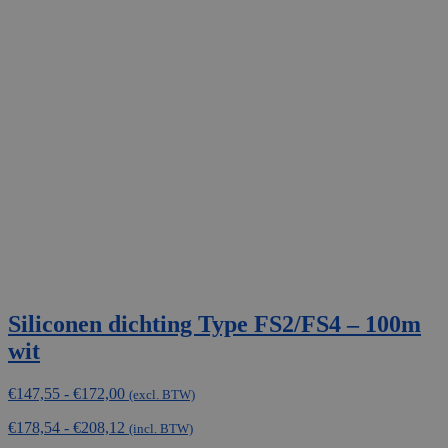
Siliconen dichting Type FS2/FS4 – 100m
wit
Prijsklasse:
€
147,55
-
€
172,00
(excl. BTW)
€147,55
€
178,54
-
€
208,12
tot
(incl. BTW)
€172,00