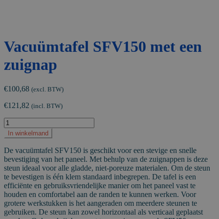
Vacuümtafel SFV150 met een
zuignap
€
100,68
(excl. BTW)
€
121,82
(incl. BTW)
Vacuümtafel
SFV150
In winkelmand
met
een
De vacuümtafel SFV150 is geschikt voor een stevige en snelle
zuignap
bevestiging van het paneel. Met behulp van de zuignappen is deze
aantal
steun ideaal voor alle gladde, niet-poreuze materialen. Om de steun
te bevestigen is één klem standaard inbegrepen. De tafel is een
efficiënte en gebruiksvriendelijke manier om het paneel vast te
houden en comfortabel aan de randen te kunnen werken. Voor
grotere werkstukken is het aangeraden om meerdere steunen te
gebruiken. De steun kan zowel horizontaal als verticaal geplaatst