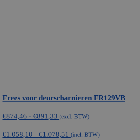
Frees voor deurscharnieren FR129VB
Prijsklasse:
€
874,46
-
€
891,33
(excl. BTW)
€874,46
tot
€
1.058,10
-
€
1.078,51
(incl. BTW)