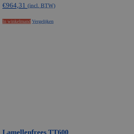
€
964,31
(incl. BTW)
In winkelmand
Vergelijken
Lamellenfrees TT600