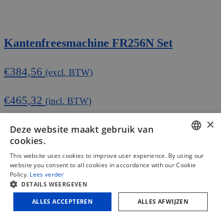
Kantenfreesmachine FR256N Set
€
384,56
(excl. BTW)
€
465,32
(incl. BTW)
×
In winkelmand
Vergelijken
Deze website maakt gebruik van
cookies.
DUTCH
This website uses cookies to improve user experience. By using our
website you consent to all cookies in accordance with our Cookie
FRENCH
Policy.
Lees verder
DETAILS WEERGEVEN
ENGLISH
ALLES ACCEPTEREN
ALLES AFWIJZEN