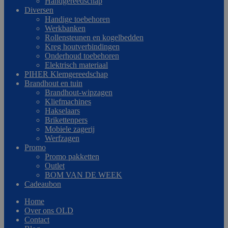
Handgereedschap
Diversen
Handige toebehoren
Werkbanken
Rollensteunen en kogelbedden
Kreg houtverbindingen
Onderhoud toebehoren
Elektrisch materiaal
PIHER Klemgereedschap
Brandhout en tuin
Brandhout-wipzagen
Kliefmachines
Hakselaars
Brikettenpers
Mobiele zagerij
Werfzagen
Promo
Promo pakketten
Outlet
BOM VAN DE WEEK
Cadeaubon
Home
Over ons OLD
Contact