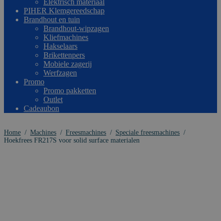
Elektrisch materiaal
PIHER Klemgereedschap
Brandhout en tuin
Brandhout-wipzagen
Kliefmachines
Hakselaars
Brikettenpers
Mobiele zagerij
Werfzagen
Promo
Promo pakketten
Outlet
Cadeaubon
Home
/
Machines
/
Freesmachines
/
Speciale freesmachines
/
Hoekfrees FR217S voor solid surface materialen