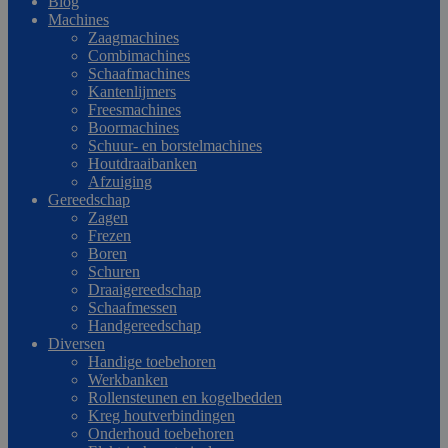
Blog
Machines
Zaagmachines
Combimachines
Schaafmachines
Kantenlijmers
Freesmachines
Boormachines
Schuur- en borstelmachines
Houtdraaibanken
Afzuiging
Gereedschap
Zagen
Frezen
Boren
Schuren
Draaigereedschap
Schaafmessen
Handgereedschap
Diversen
Handige toebehoren
Werkbanken
Rollensteunen en kogelbedden
Kreg houtverbindingen
Onderhoud toebehoren