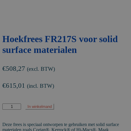
Hoekfrees FR217S voor solid
surface materialen
€
508,27
(excl. BTW)
€
615,01
(incl. BTW)
Hoekfrees
In winkelmand
FR217S
voor
solid
Deze frees is speciaal ontworpen te gebruiken met solid surface
surface
materialen zoals Corian®, Kerrock® of Hi-Macs®. Maak