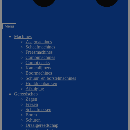
0
Vergelijken
Menu
Machines
Zaagmachines
Schaafmachines
Freesmachines
Combimachines
Combi packs
Kantenlijmers
Boormachines
Schuur- en borstelmachines
Houtdraaibanken
Afzuiging
Gereedschap
Zagen
Frezen
Schaafmessen
Boren
Schuren
Draaigereedschap