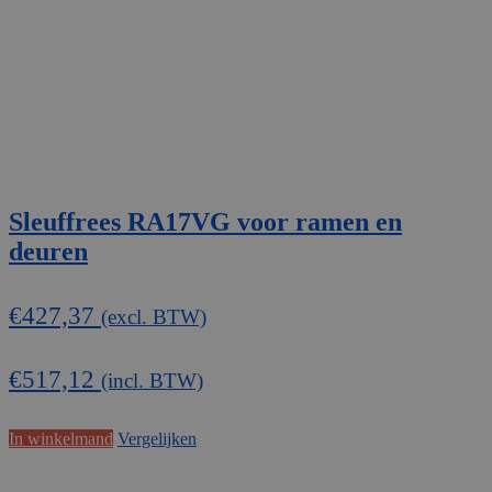
Sleuffrees RA17VG voor ramen en
deuren
€
427,37
(excl. BTW)
€
517,12
(incl. BTW)
In winkelmand
Vergelijken