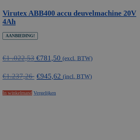
Virutex ABB400 accu deuvelmachine 20V
4Ah
AANBIEDING!
Oorspronkelijke
Huidige
€
1 .022,53
€
781,50
(excl. BTW)
prijs
prijs
was:
is:
€
1.237,26
€
945,62
(incl. BTW)
€1
€781,50.
.022,53.
In winkelmand
Vergelijken