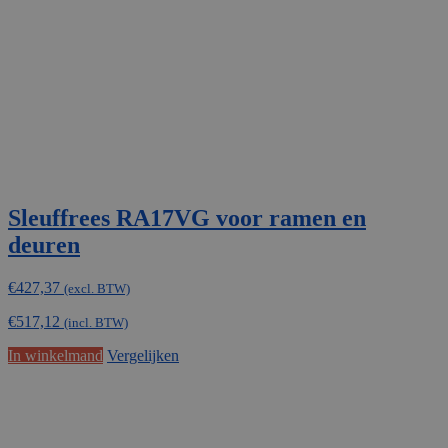
Sleuffrees RA17VG voor ramen en
deuren
€
427,37
(excl. BTW)
€
517,12
(incl. BTW)
In winkelmand
Vergelijken