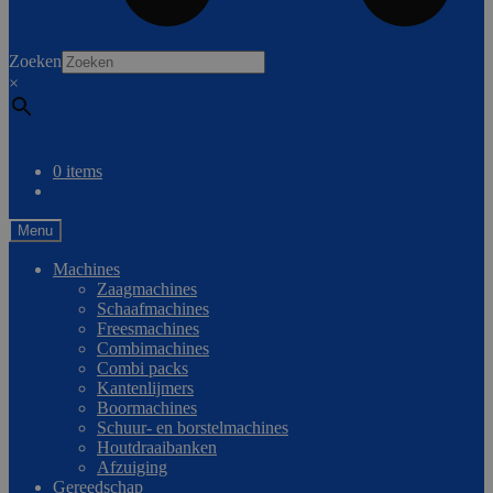
0
Zoeken
×
Vergelijken
0 items
Menu
Machines
Zaagmachines
Schaafmachines
Freesmachines
Combimachines
Combi packs
Kantenlijmers
Boormachines
Schuur- en borstelmachines
Houtdraaibanken
Afzuiging
Gereedschap