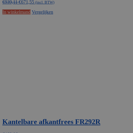
€
939,11
€
671,55
was:
is:
(incl. BTW)
€776,12.
€555,00.
In winkelmand
Vergelijken
Kantelbare afkantfrees FR292R