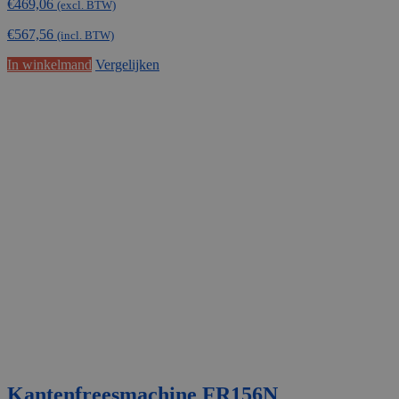
€
469,06
(excl. BTW)
€
567,56
(incl. BTW)
In winkelmand
Vergelijken
Kantenfreesmachine FR156N