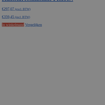
€
297,07
(excl. BTW)
€
359,45
(incl. BTW)
In winkelmand
Vergelijken