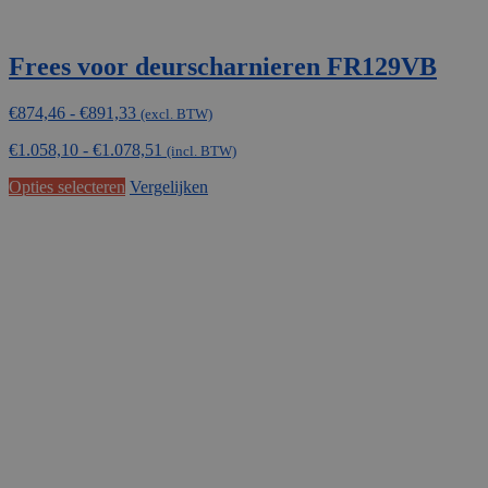
Frees voor deurscharnieren FR129VB
Prijsklasse:
€
874,46
-
€
891,33
(excl. BTW)
€874,46
€
1.058,10
-
€
1.078,51
tot
(incl. BTW)
€891,33
Dit
Opties selecteren
Vergelijken
product
heeft
meerdere
variaties.
Deze
optie
kan
gekozen
worden
op
de
productpagina