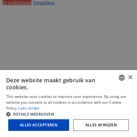
In winkelmand
Vergelijken
×
Deze website maakt gebruik van
cookies.
DUTCH
This website uses cookies to improve user experience. By using our
website you consent to all cookies in accordance with our Cookie
FRENCH
Policy.
Lees verder
DETAILS WEERGEVEN
Freesmachine FP114
ENGLISH
ALLES ACCEPTEREN
ALLES AFWIJZEN
€
153,76
(excl. BTW)