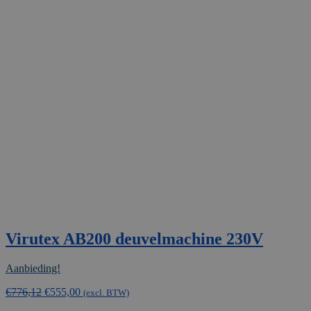
Virutex AB200 deuvelmachine 230V
Aanbieding!
Oorspronkelijke
Huidige
€
776,12
€
555,00
(excl. BTW)
prijs
prijs