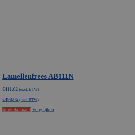
Lamellenfrees AB111N
€
411,62
(excl. BTW)
€
498,06
(incl. BTW)
In winkelmand
Vergelijken