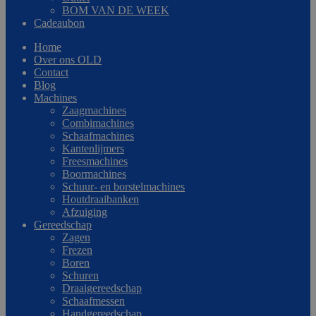
BOM VAN DE WEEK
Cadeaubon
Home
Over ons OLD
Contact
Blog
Machines
Zaagmachines
Combimachines
Schaafmachines
Kantenlijmers
Freesmachines
Boormachines
Schuur- en borstelmachines
Houtdraaibanken
Afzuiging
Gereedschap
Zagen
Frezen
Boren
Schuren
Draaigereedschap
Schaafmessen
Handgereedschap