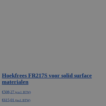
Hoekfrees FR217S voor solid surface
materialen
€
508,27
(excl. BTW)
€
615,01
(incl. BTW)