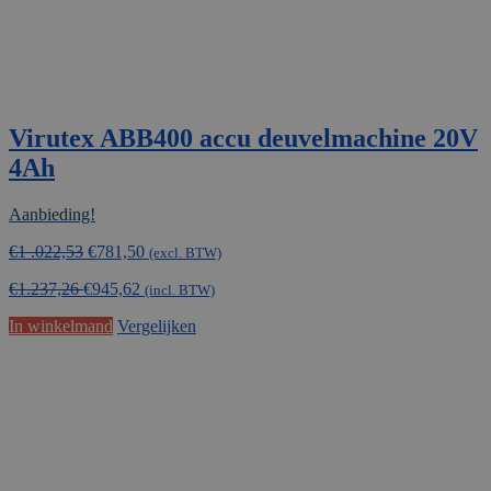
Virutex ABB400 accu deuvelmachine 20V
4Ah
Aanbieding!
Oorspronkelijke
Huidige
€
1 .022,53
€
781,50
(excl. BTW)
prijs
prijs
€
1.237,26
€
945,62
was:
is:
(incl. BTW)
€1
€781,50.
In winkelmand
Vergelijken
.022,53.