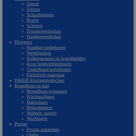
Zagen
Frezen
Schaafmessen
Boren
Schuren
Draaigereedschap
Handgereedschap
Diversen
Handige toebehoren
Werkbanken
Rollensteunen en kogelbedden
Kreg houtverbindingen
Onderhoud toebehoren
Elektrisch materiaal
PIHER Klemgereedschap
Brandhout en tuin
Brandhout-wipzagen
Kliefmachines
Hakselaars
Brikettenpers
Mobiele zagerij
Werfzagen
Promo
Promo pakketten
Outlet