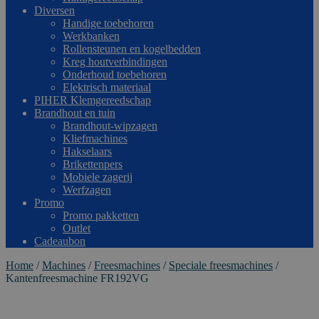
Diversen
Handige toebehoren
Werkbanken
Rollensteunen en kogelbedden
Kreg houtverbindingen
Onderhoud toebehoren
Elektrisch materiaal
PIHER Klemgereedschap
Brandhout en tuin
Brandhout-wipzagen
Kliefmachines
Hakselaars
Brikettenpers
Mobiele zagerij
Werfzagen
Promo
Promo pakketten
Outlet
Cadeaubon
Home
/
Machines
/
Freesmachines
/
Speciale freesmachines
/
Kantenfreesmachine FR192VG