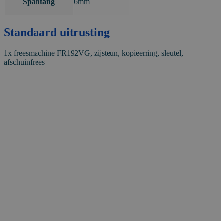
Spantang
6mm
Standaard uitrusting
1x freesmachine FR192VG, zijsteun, kopieerring, sleutel,
afschuinfrees