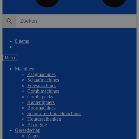
0
Vergelijken
0 items
Menu
Machines
Zaagmachines
Schaafmachines
Freesmachines
Combimachines
Combi packs
Kantenlijmers
Boormachines
Schuur- en borstelmachines
Houtdraaibanken
Afzuiging
Gereedschap
Zagen