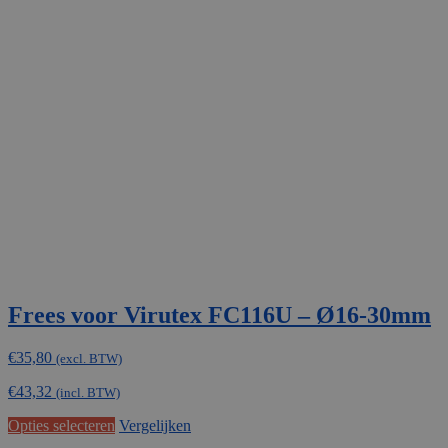
Frees voor Virutex FC116U – Ø16-30mm
€
35,80
(excl. BTW)
€
43,32
(incl. BTW)
Dit
Opties selecteren
Vergelijken
product