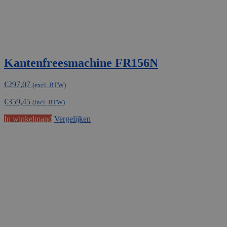
Kantenfreesmachine FR156N
€
297,07
(excl. BTW)
€
359,45
(incl. BTW)
In winkelmand
Vergelijken