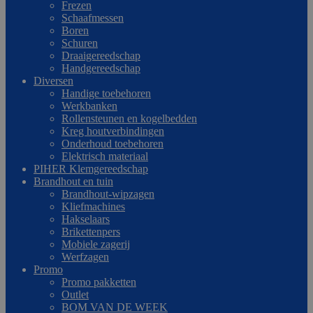
Frezen
Schaafmessen
Boren
Schuren
Draaigereedschap
Handgereedschap
Diversen
Handige toebehoren
Werkbanken
Rollensteunen en kogelbedden
Kreg houtverbindingen
Onderhoud toebehoren
Elektrisch materiaal
PIHER Klemgereedschap
Brandhout en tuin
Brandhout-wipzagen
Kliefmachines
Hakselaars
Brikettenpers
Mobiele zagerij
Werfzagen
Promo
Promo pakketten
Outlet
BOM VAN DE WEEK