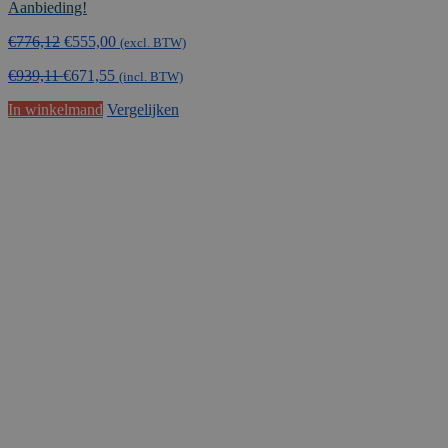
Aanbieding!
Oorspronkelijke
Huidige
€
776,12
€
555,00
(excl. BTW)
prijs
prijs
€
939,11
€
671,55
was:
is:
(incl. BTW)
€776,12.
€555,00.
In winkelmand
Vergelijken