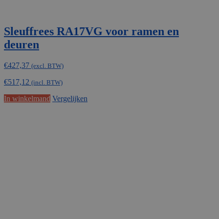
Sleuffrees RA17VG voor ramen en
deuren
€
427,37
(excl. BTW)
€
517,12
(incl. BTW)
In winkelmand
Vergelijken