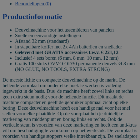
Beoordelingen (0)
Productinformatie
Deuvelmachine voor het assembleren van panelen
Snelle en eenvoudige instellingen
Afstand 32 mm (standaard)
In stapelbare koffer met 2x 4Ah batterijen en snellader
Geleverd met GRATIS accessoires t.w.v. € 221,12
Inclusief 4 sets boren (6 mm, 8 mm, 10 mm, 12 mm)
Gratis 100 stuks OVVO OD30 permanente deuvels Ø 8 mm
(NO GLUE, NO TOOLS, EXTRA STRONG)
De meeste lichte en compacte deuvelmachine op de markt. De
hellende voorplaat om onder elke hoek te werken is volledig
ingewerkt in de basis. Dus de machine heeft zowel links en rechts
geen extra steun nodig voor de hellende functie. Dit maakt de
machine compacter en geeft de gebruiker optimaal zicht op elke
boring. Deze deuvelmachine heeft een handige mal voor het snel
stellen voor elke plaatdikte. Op de voorplaat heb je duidelijke
markering van middenpunt en boring links en rechts. Ook de
verticale steun is voorzien van deze markering en heeft een anti-kras
vilt om beschadiging te voorkomen op het werkstuk. De voorplaat is
voorzien van handige stoppers welke intrekbaar zijn. De sneladaptor