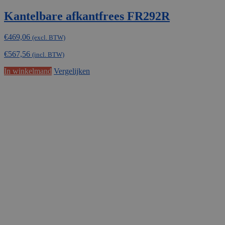
Kantelbare afkantfrees FR292R
€
469,06
(excl. BTW)
€
567,56
(incl. BTW)
In winkelmand
Vergelijken