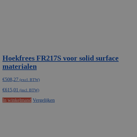
Hoekfrees FR217S voor solid surface
materialen
€
508,27
(excl. BTW)
€
615,01
(incl. BTW)
In winkelmand
Vergelijken