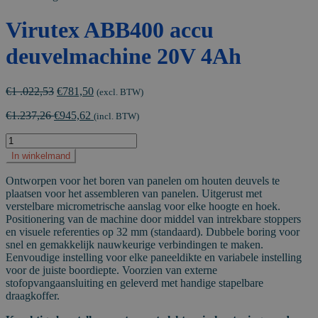
Virutex ABB400 accu
deuvelmachine 20V 4Ah
Oorspronkelijke
Huidige
€
1 .022,53
€
781,50
(excl. BTW)
prijs
prijs
€
1.237,26
€
945,62
was:
is:
(incl. BTW)
€1
€781,50.
Virutex
.022,53.
ABB400
In winkelmand
accu
deuvelmachine
Ontworpen voor het boren van panelen om houten deuvels te
20V
plaatsen voor het assembleren van panelen. Uitgerust met
4Ah
verstelbare micrometrische aanslag voor elke hoogte en hoek.
aantal
Positionering van de machine door middel van intrekbare stoppers
en visuele referenties op 32 mm (standaard). Dubbele boring voor
snel en gemakkelijk nauwkeurige verbindingen te maken.
Eenvoudige instelling voor elke paneeldikte en variabele instelling
voor de juiste boordiepte. Voorzien van externe
stofopvangaansluiting en geleverd met handige stapelbare
draagkoffer.