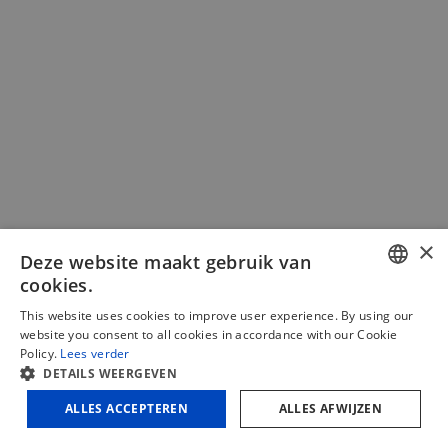
heeft
meerdere
variaties.
Deze
optie
kan
gekozen
worden
op
de
productpagina
×
Deze website maakt gebruik van
cookies.
DUTCH
This website uses cookies to improve user experience. By using our
website you consent to all cookies in accordance with our Cookie
FRENCH
Virutex ABB400 accu deuvelmachine 20V
Policy.
Lees verder
4Ah
DETAILS WEERGEVEN
ENGLISH
ALLES ACCEPTEREN
ALLES AFWIJZEN
Aanbieding!