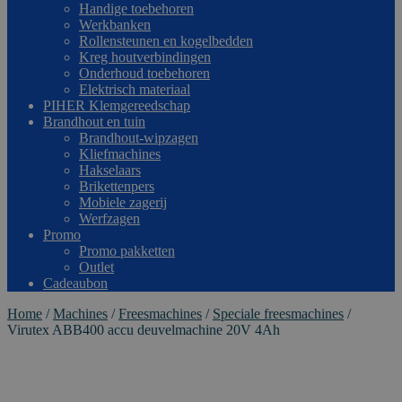
Handige toebehoren
Werkbanken
Rollensteunen en kogelbedden
Kreg houtverbindingen
Onderhoud toebehoren
Elektrisch materiaal
PIHER Klemgereedschap
Brandhout en tuin
Brandhout-wipzagen
Kliefmachines
Hakselaars
Brikettenpers
Mobiele zagerij
Werfzagen
Promo
Promo pakketten
Outlet
Cadeaubon
Home
/
Machines
/
Freesmachines
/
Speciale freesmachines
/
Virutex ABB400 accu deuvelmachine 20V 4Ah