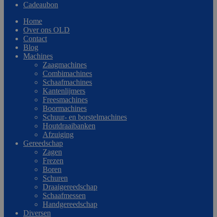
Cadeaubon
Home
Over ons OLD
Contact
Blog
Machines
Zaagmachines
Combimachines
Schaafmachines
Kantenlijmers
Freesmachines
Boormachines
Schuur- en borstelmachines
Houtdraaibanken
Afzuiging
Gereedschap
Zagen
Frezen
Boren
Schuren
Draaigereedschap
Schaafmessen
Handgereedschap
Diversen